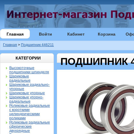
Главная
Войти
Кабинет
Корзина
Оф
Главная
>
Подшипник 446211
КАТЕГОРИИ
ПОДШИПНИК 4
Высокоточные
подшипники шпинделя
Шариковые
радиальные
Шариковые радиально-
упорные
Шариковые упорные
Шариковые упорно-
радиальные
Роликовые радиальные
с короткими
цилиндрическими
роликами
Роликовые радиальные
сферические
двухрядные