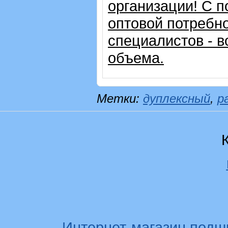
организации!
С п
оптовой потребн
специалистов - в
объема.
Метки:
дуплексный
,
р
Интернет-магазин подш