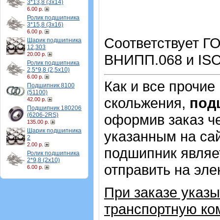
3*13,8 (3х14)
6.00 р.
Ролик подшипника
3*15,8 (3х16)
6.00 р.
Соответствует ГО
Шарик подшипника
12,303
20.00 р.
ВНИПП.068 и ISO
Ролик подшипника
2,5*9,8 (2,5х10)
6.00 р.
Как и все прочие
Подшипник 8100
(51100)
скольжения,
под
42.00 р.
Подшипник 180206
(6206-2RS)
оформив заказ че
135.00 р.
Шарик подшипника
указанным на сай
2
2.00 р.
подшипник являе
Ролик подшипника
2*9,8 (2х10)
отправить на эле
6.00 р.
При заказе указ
транспортную ко