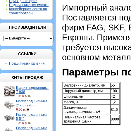
Приводные цепи
Импортный аналог
Подшипниковая смазка
Конвейерная лента на
транспортеры
Поставляется под
фирм FAG, SKF, 
ПРОИЗВОДИТЕЛИ
Европы. Применя
требуется высока
ССЫЛКИ
основном метал
Подшипники качения
Параметры п
ХИТЫ ПРОДАЖ
Внутренний диаметр, мм
55
Шарик подшипника
Наружный диаметр, мм
100
7,938
10.00 р.
Ширина, мм
42
Ролик подшипника
Масса, кг
1,2
2*7,8 (2х8)
Динамическая
6.00 р.
81,6
грузоподъемность, кН
Ролик подшипника
Номинальная частота
5,5*9
8000
вращения, 1/мин
10.00 р.
Ролик подшипника