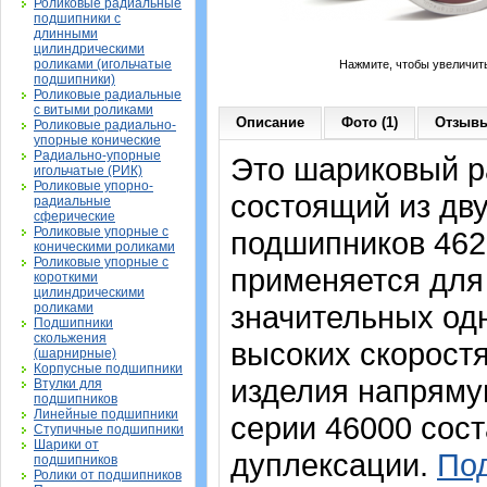
Роликовые радиальные
подшипники с
длинными
цилиндрическими
роликами (игольчатые
Нажмите, чтобы увеличит
подшипники)
Роликовые радиальные
с витыми роликами
Описание
Фото (1)
Отзывы
Роликовые радиально-
упорные конические
Радиально-упорные
Это шариковый р
игольчатые (РИК)
Роликовые упорно-
состоящий из дв
радиальные
сферические
Роликовые упорные с
подшипников 462
коническими роликами
Роликовые упорные с
применяется для
короткими
цилиндрическими
значительных од
роликами
Подшипники
скольжения
высоких скорост
(шарнирные)
Корпусные подшипники
изделия напрямую
Втулки для
подшипников
Линейные подшипники
серии 46000 сост
Ступичные подшипники
Шарики от
дуплексации.
Под
подшипников
Ролики от подшипников