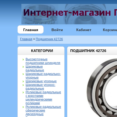
Главная
Войти
Кабинет
Корзин
Главная
>
Подшипник 42726
КАТЕГОРИИ
ПОДШИПНИК 42726
Высокоточные
подшипники шпинделя
Шариковые
радиальные
Шариковые радиально-
упорные
Шариковые упорные
Шариковые упорно-
радиальные
Роликовые радиальные
с короткими
цилиндрическими
роликами
Роликовые радиальные
сферические
двухрядные