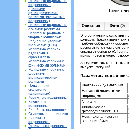
Роликовые радиальные
подшипники с
длинными
Нажмите, чт
цилиндрическими
роликами (игольчатые
подшипники)
Роликовые радиальные
Описание
Фото (0)
с витыми роликами
Роликовые радиально-
Это роликовый радиальный о
упорные конические
кольцом. Предназначен для 
Радиально-упорные
требует соблюдения сооснос
игольчатые (РИК)
располагается комплект рол
Роликовые упорно-
справа от основного). Групп
радиальные
применяется в железнодорожн
сферические
Роликовые упорные с
Завод-изготовитель - ЕПК Сте
коническими роликами
выпуска - текущий.
Роликовые упорные с
короткими
Параметры подшипника
цилиндрическими
роликами
Внутренний диаметр, мм
Подшипники
скольжения
Наружный диаметр, мм
(шарнирные)
Ширина, мм
Корпусные подшипники
Втулки для
Масса, кг
подшипников
Динамическая
Линейные подшипники
грузоподъемность, кН
Ступичные подшипники
Номинальная частота
Шарики от
вращения, 1/мин
подшипников
Ролики от подшипников