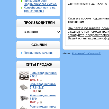
Приводные цепи
Соответствует ГОСТ 520-201
Подшипниковая смазка
Конвейерная лента на
транспортеры
Как и все прочие подшипники
телефонам.
ПРОИЗВОДИТЕЛИ
При заказе указывайте, пож
ежедневно при помощи транс
пожалуйста, предпочитаемую
Вашей организации для офор
ССЫЛКИ
Подшипники качения
Метки:
Роликовый радиальный
,
ХИТЫ ПРОДАЖ
Шарик подшипника
7,938
10.00 р.
Ролик подшипника
2*7,8 (2х8)
6.00 р.
Ролик подшипника
5,5*9
10.00 р.
Ролик подшипника