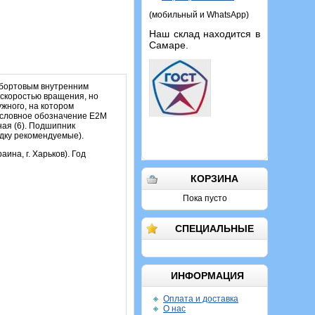
(мобильный и WhatsApp)
Наш склад находится в
Самаре.
обортовым внутренним
 скоростью вращения, но
жного, на котором
условное обозначение Е2М
ная (6). Подшипник
адку рекомендуемые).
ина, г. Харьков). Год
КОРЗИНА
Пока пусто
СПЕЦИАЛЬНЫЕ
ИНФОРМАЦИЯ
Оплата и доставка
О нас