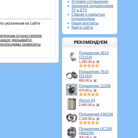
Условия соглашения
Значения подшипников
ТУ и ЕТУ
Смазки в закрытых
подшипниках
Наши контакты
по указанным на сайте
Карта сайта
 регионам осуществляем
заказе указывайте,
РЕКОМЕНДУЕМ
 необходимы реквизиты
Подшипник 3610
(22310)
1,300.00 р.
Подшипник 7610
(32310)
850.00 р.
Подшипник 11208
470.00 р.
Литол-24
2,400.00 р.
Подшипник 436208
2,100.00 р.
Подшипник UC206
(480206)
300.00 р.