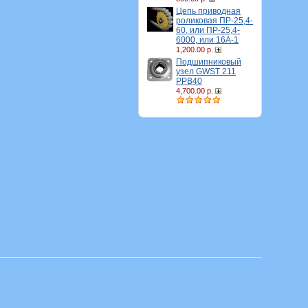
Цепь приводная
роликовая ПР-25,4-
60, или ПР-25,4-
6000, или 16A-1
1,200.00 р.
Подшипниковый
узел GWST 211
PPB40
4,700.00 р.