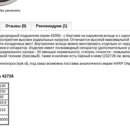
обы увеличить
Отзывы (0)
Рекомендуем (1)
днорядный подшипник серии 42000 - с бортами на наружном кольце и с одн
восприятия высоких радиальных нагрузок. Отличается высокой максимальной
ти посадочных мест. Внутреннее кольцо можно монтировать отдельно от нару
иков и сепаратор. Изделие имеет полиамидный сепаратор (дополнительное 
а радиального зазора - 30 (меньше нормального), степень точности - повышен
ой технике (буксовый), также в наличии есть парный к нему (232726 см. вкл
пногорск (epk st), под заказ возможна поставка аналогичного марки HARP (Укра
 42726
130
250
80
18,9
610
3000