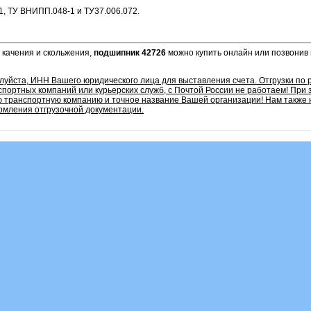
1, ТУ ВНИПП.048-1 и ТУ37.006.072.
 качения и скольжения,
подшипник 42726
можно купить онлайн или позвонив 
алуйста, ИНН Вашего юридического лица для выставления счета. Отгрузки по
портных компаний или курьерских служб, с Почтой России не работаем!
При 
 транспортную компанию и точное название Вашей организации! Нам также
мления отгрузочной документации.