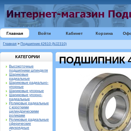
Главная
Войти
Кабинет
Корзина
Оф
Главная
>
Подшипник 42610 (NJ2310)
КАТЕГОРИИ
ПОДШИПНИК 42
Высокоточные
подшипники шпинделя
Шариковые
радиальные
Шариковые радиально-
упорные
Шариковые упорные
Шариковые упорно-
радиальные
Роликовые радиальные
с короткими
цилиндрическими
роликами
Роликовые радиальные
сферические
двухрядные