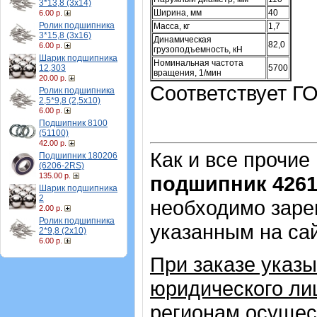
3*13,8 (3х14)
Ширина, мм
40
6.00 р.
Ролик подшипника
Масса, кг
1,7
3*15,8 (3х16)
Динамическая
82,0
6.00 р.
грузоподъемность, кН
Шарик подшипника
Номинальная частота
12,303
5700
вращения, 1/мин
20.00 р.
Соответствует ГО
Ролик подшипника
2,5*9,8 (2,5х10)
6.00 р.
Подшипник 8100
(51100)
42.00 р.
Как и все прочие
Подшипник 180206
(6206-2RS)
135.00 р.
подшипник 426
Шарик подшипника
2
необходимо зарег
2.00 р.
Ролик подшипника
указанным на са
2*9,8 (2х10)
6.00 р.
При заказе указ
юридического лиц
регионам осущес