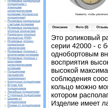
Роликовые радиальные
подшипники с
длинными
цилиндрическими
роликами (игольчатые
Нажмите, чтобы увеличит
подшипники)
Роликовые радиальные
с витыми роликами
Описание
Фото (0)
Отзывы
Роликовые радиально-
упорные конические
Радиально-упорные
Это роликовый р
игольчатые (РИК)
Роликовые упорно-
серии 42000 - с 
радиальные
сферические
Роликовые упорные с
однобортовым вн
коническими роликами
Роликовые упорные с
восприятия высо
короткими
цилиндрическими
высокой максима
роликами
Подшипники
скольжения
соблюдения соос
(шарнирные)
Корпусные подшипники
кольцо можно мон
Втулки для
подшипников
Линейные подшипники
котором располаг
Ступичные подшипники
Шарики от
Изделие имеет л
подшипников
Ролики от подшипников