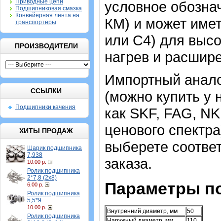
Приводные цепи
условное обознач
Подшипниковая смазка
Конвейерная лента на
КМ) и может име
транспортеры
или C4) для высо
ПРОИЗВОДИТЕЛИ
нагрев и расшире
Импортный анало
ССЫЛКИ
(можно купить у 
Подшипники качения
как SKF, FAG, NK
ценового спектра
ХИТЫ ПРОДАЖ
выберете соотв
Шарик подшипника
7,938
заказа.
10.00 р.
Ролик подшипника
2*7,8 (2х8)
Параметры п
6.00 р.
Ролик подшипника
5,5*9
10.00 р.
Внутренний диаметр, мм
50
Ролик подшипника
Наружный диаметр, мм
110