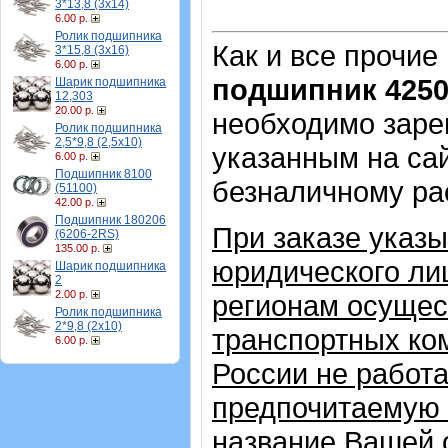
3*13,8 (3х14)
6.00 р.
Ролик подшипника
Как и все прочие
3*15,8 (3х16)
6.00 р.
подшипник 425
Шарик подшипника
12,303
20.00 р.
необходимо зарег
Ролик подшипника
2,5*9,8 (2,5х10)
указанным на са
6.00 р.
Подшипник 8100
безналичному ра
(51100)
42.00 р.
Подшипник 180206
При заказе указ
(6206-2RS)
135.00 р.
юридического лиц
Шарик подшипника
2
2.00 р.
регионам осущес
Ролик подшипника
2*9,8 (2х10)
транспортных ком
6.00 р.
России не работ
предпочитаемую 
название Вашей 