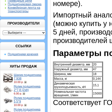
Приводные цепи
номере).
Подшипниковая смазка
Конвейерная лента на
транспортеры
Импортный анало
(можно купить у 
ПРОИЗВОДИТЕЛИ
5 дней, производ
производителей 
ССЫЛКИ
Параметры п
Подшипники качения
Внутренний диаметр, мм
20
ХИТЫ ПРОДАЖ
Наружный диаметр, мм
47
Ширина, мм
18
Шарик подшипника
7,938
Масса, кг
0,144
10.00 р.
Динамическая
15,1
Ролик подшипника
грузоподъемность, кН
2*7,8 (2х8)
Номинальная частота
15000
6.00 р.
вращения, 1/мин
Ролик подшипника
Соответствует ГО
5,5*9
10.00 р.
Ролик подшипника