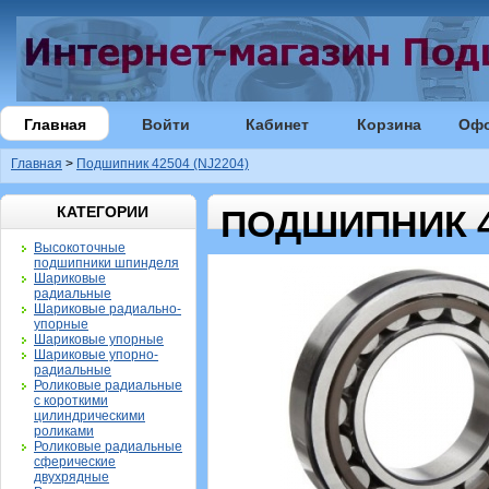
Главная
Войти
Кабинет
Корзина
Оф
Главная
>
Подшипник 42504 (NJ2204)
КАТЕГОРИИ
ПОДШИПНИК 42
Высокоточные
подшипники шпинделя
Шариковые
радиальные
Шариковые радиально-
упорные
Шариковые упорные
Шариковые упорно-
радиальные
Роликовые радиальные
с короткими
цилиндрическими
роликами
Роликовые радиальные
сферические
двухрядные