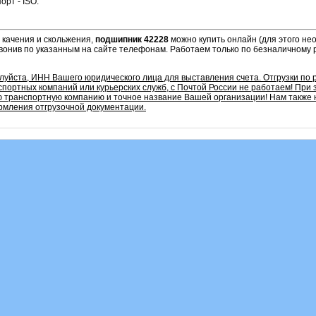
орт - ISO.
 качения и скольжения,
подшипник 42228
можно купить онлайн (для этого не
звонив по указанным на сайте телефонам. Работаем только по безналичному 
алуйста, ИНН Вашего юридического лица для выставления счета. Отгрузки по
портных компаний или курьерских служб, с Почтой России не работаем!
При 
 транспортную компанию и точное название Вашей организации! Нам также
мления отгрузочной документации.