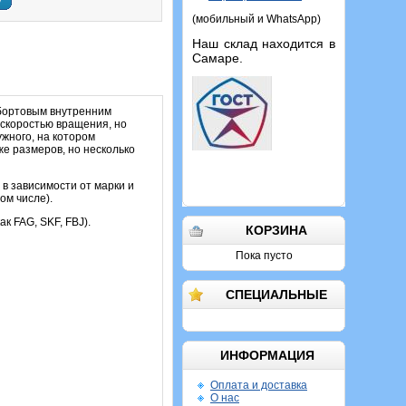
у
(мобильный и WhatsApp)
Наш склад находится в
Самаре.
обортовым внутренним
 скоростью вращения, но
жного, на котором
е размеров, но несколько
в зависимости от марки и
ом числе).
ак FAG, SKF, FBJ).
КОРЗИНА
Пока пусто
СПЕЦИАЛЬНЫЕ
ИНФОРМАЦИЯ
Оплата и доставка
О нас