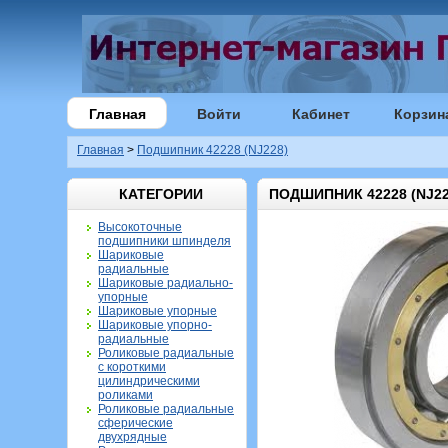
Главная
Войти
Кабинет
Корзин
Главная
>
Подшипник 42228 (NJ228)
КАТЕГОРИИ
ПОДШИПНИК 42228 (NJ22
Высокоточные
подшипники шпинделя
Шариковые
радиальные
Шариковые радиально-
упорные
Шариковые упорные
Шариковые упорно-
радиальные
Роликовые радиальные
с короткими
цилиндрическими
роликами
Роликовые радиальные
сферические
двухрядные