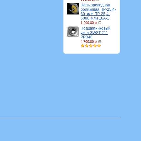
Цепь приводная
роликовая ПР-25,4-
60, или ПР-25,4-
6000, или 16A-1
1,200.00 р.
Подшипниковый
узел GWST 211
PPB40
4,700.00 р.