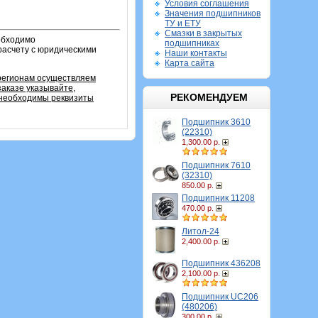
Условия соглашения
Значения подшипников
ТУ и ЕТУ
Смазки в закрытых
обходимо
подшипниках
расчету с юридическими
Наши контакты
Карта сайта
 регионам осуществляем
заказе указывайте,
РЕКОМЕНДУЕМ
 необходимы реквизиты
Подшипник 3610
(22310)
1,300.00 р.
Подшипник 7610
(32310)
850.00 р.
Подшипник 11208
470.00 р.
Литол-24
2,400.00 р.
Подшипник 436208
2,100.00 р.
Подшипник UC206
(480206)
300.00 р.