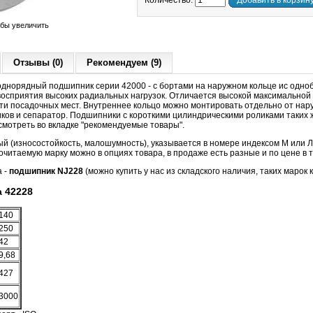
Количество:
Добавить в корзин
обы увеличить
Отзывы (0)
Рекомендуем (9)
днорядный подшипник серии 42000 - с бортами на наружном кольце ис одн
восприятия высоких радиальных нагрузок. Отличается высокой максимальной
ти посадочных мест. Внутреннее кольцо можно монтировать отдельно от нару
ков и сепаратор. Подшипники с короткими цилиндрическими роликами таких ж
смотреть во вкладке "рекомендуемые товары".
й (износостойкость, малошумность), указывается в номере индексом М или Л 
очитаемую марку можно в опциях товара, в продаже есть разные и по цене в т
а -
подшипник NJ228
(можно купить у нас из складского наличия, таких марок к
 42228
140
250
42
9,68
427
3000