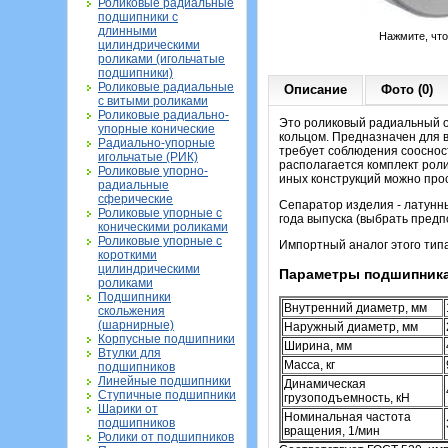
Роликовые радиальные
подшипники с
длинными
Нажмите, чт
цилиндрическими
роликами (игольчатые
подшипники)
Роликовые радиальные
Описание
Фото (0)
с витыми роликами
Роликовые радиально-
Это роликовый радиальный о
упорные конические
кольцом. Предназначен для 
Радиально-упорные
требует соблюдения сооснос
игольчатые (РИК)
располагается комплект роли
Роликовые упорно-
иных конструкций можно про
радиальные
сферические
Сепаратор изделия - латунны
Роликовые упорные с
года выпуска (выбрать предп
коническими роликами
Роликовые упорные с
Импортный аналог этого тип
короткими
цилиндрическими
Параметры подшипника
роликами
Подшипники
Внутренний диаметр, мм
скольжения
(шарнирные)
Наружный диаметр, мм
Корпусные подшипники
Ширина, мм
Втулки для
Масса, кг
подшипников
Линейные подшипники
Динамическая
Ступичные подшипники
грузоподъемность, кН
Шарики от
Номинальная частота
подшипников
вращения, 1/мин
Ролики от подшипников