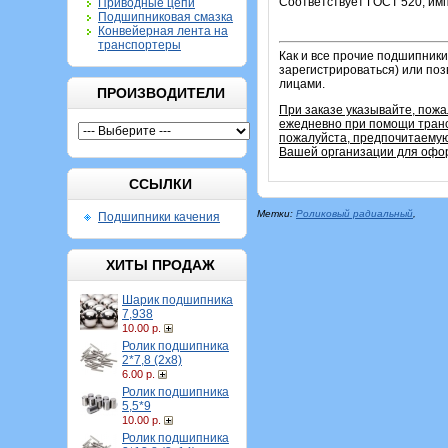
Соответствует ГОСТ 520, имп
Приводные цепи
Подшипниковая смазка
Конвейерная лента на
транспортеры
Как и все прочие подшипники
зарегистрироваться) или по
лицами.
ПРОИЗВОДИТЕЛИ
При заказе указывайте, пож
ежедневно при помощи транс
пожалуйста, предпочитаемую
Вашей организации для офор
ССЫЛКИ
Метки:
Роликовый радиальный
,
Подшипники качения
ХИТЫ ПРОДАЖ
Шарик подшипника
7,938
10.00 р.
Ролик подшипника
2*7,8 (2х8)
6.00 р.
Ролик подшипника
5,5*9
10.00 р.
Ролик подшипника