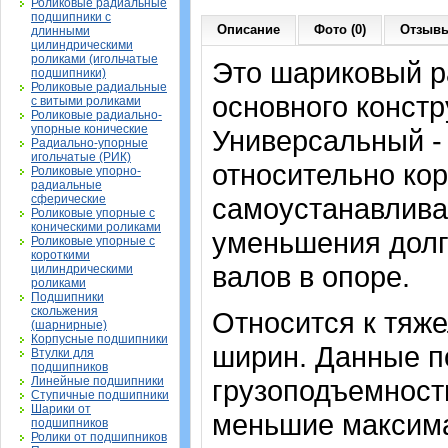
Роликовые радиальные
подшипники с
Описание
Фото (0)
Отзывы
длинными
цилиндрическими
роликами (игольчатые
Это шариковый 
подшипники)
Роликовые радиальные
основного констр
с витыми роликами
Роликовые радиально-
упорные конические
Универсальный -
Радиально-упорные
игольчатые (РИК)
относительно кор
Роликовые упорно-
радиальные
сферические
самоустанавлива
Роликовые упорные с
коническими роликами
уменьшения долг
Роликовые упорные с
короткими
валов в опоре.
цилиндрическими
роликами
Подшипники
скольжения
Относится к тяже
(шарнирные)
Корпусные подшипники
ширин. Данные п
Втулки для
подшипников
Линейные подшипники
грузоподъемность
Ступичные подшипники
Шарики от
меньшие максима
подшипников
Ролики от подшипников