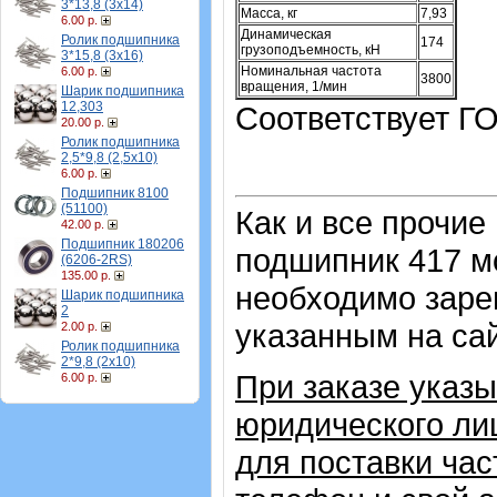
3*13,8 (3х14)
Масса, кг
7,93
6.00 р.
Динамическая
Ролик подшипника
174
грузоподъемность, кН
3*15,8 (3х16)
Номинальная частота
6.00 р.
3800
вращения, 1/мин
Шарик подшипника
12,303
Соответствует ГО
20.00 р.
Ролик подшипника
2,5*9,8 (2,5х10)
6.00 р.
Подшипник 8100
(51100)
Как и все прочие
42.00 р.
Подшипник 180206
подшипник 417 м
(6206-2RS)
135.00 р.
необходимо зарег
Шарик подшипника
2
указанным на са
2.00 р.
Ролик подшипника
2*9,8 (2х10)
При заказе указ
6.00 р.
юридического лиц
для поставки ча