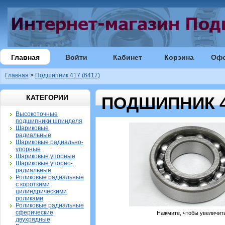
Главная
Войти
Кабинет
Корзина
Оф
Главная
>
Подшипник 417 (6417)
КАТЕГОРИИ
ПОДШИПНИК 41
Высокоточные
подшипники шпинделя
Шариковые
радиальные
Шариковые радиально-
упорные
Шариковые упорные
Шариковые упорно-
радиальные
Роликовые радиальные
с короткими
цилиндрическими
роликами
Роликовые радиальные
сферические
Нажмите, чтобы увеличит
двухрядные