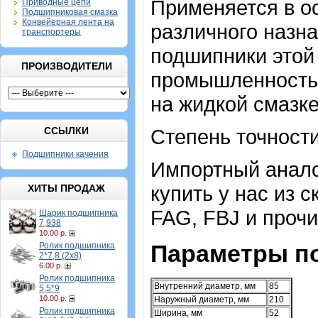
Применяется в о
Приводные цепи
Подшипниковая смазка
Конвейерная лента на
различного назна
транспортеры
подшипники этой 
ПРОИЗВОДИТЕЛИ
промышленность 
на жидкой смазке
ССЫЛКИ
Степень точности
Подшипники качения
Импортный аналог
купить у нас из 
ХИТЫ ПРОДАЖ
FAG, FBJ и проч
Шарик подшипника
7,938
10.00 р.
Параметры п
Ролик подшипника
2*7,8 (2х8)
6.00 р.
Ролик подшипника
Внутренний диаметр, мм
85
5,5*9
10.00 р.
Наружный диаметр, мм
210
Ролик подшипника
Ширина, мм
52