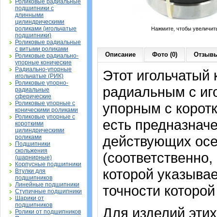
Роликовые радиальные
подшипники с
длинными
цилиндрическими
роликами (игольчатые
Нажмите, чтобы увеличит
подшипники)
Роликовые радиальные
с витыми роликами
Описание
Фото (0)
Отзывы
Роликовые радиально-
упорные конические
Радиально-упорные
Этот игольчатый
игольчатые (РИК)
Роликовые упорно-
радиальным с иг
радиальные
сферические
Роликовые упорные с
упорным с корот
коническими роликами
Роликовые упорные с
есть предназнач
короткими
цилиндрическими
действующих осе
роликами
Подшипники
скольжения
(соответственно,
(шарнирные)
Корпусные подшипники
которой указывае
Втулки для
подшипников
Линейные подшипники
точности которой
Ступичные подшипники
Шарики от
подшипников
Для изделий этих
Ролики от подшипников