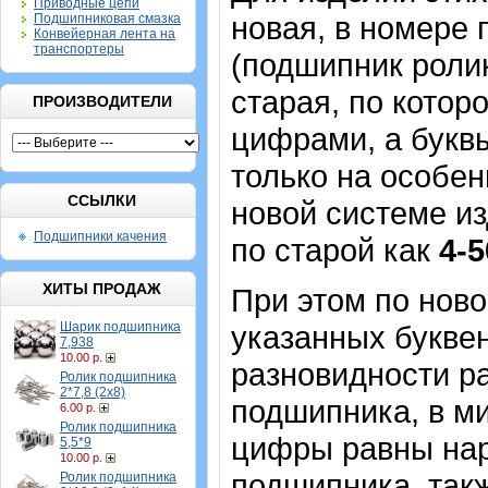
Приводные цепи
новая, в номере
Подшипниковая смазка
Конвейерная лента на
транспортеры
(подшипник роли
старая, по котор
ПРОИЗВОДИТЕЛИ
цифрами, а буквы
только на особе
ССЫЛКИ
новой системе и
Подшипники качения
по старой как
4-
ХИТЫ ПРОДАЖ
При этом по нов
Шарик подшипника
указанных букве
7,938
10.00 р.
разновидности р
Ролик подшипника
2*7,8 (2х8)
подшипника, в м
6.00 р.
Ролик подшипника
цифры равны нар
5,5*9
10.00 р.
подшипника, так
Ролик подшипника