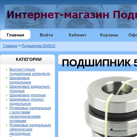
Главная
Войти
Кабинет
Корзина
Оф
Главная
>
Подшипник 504910
КАТЕГОРИИ
ПОДШИПНИК 5
Высокоточные
подшипники шпинделя
Шариковые
радиальные
Шариковые радиально-
упорные
Шариковые упорные
Шариковые упорно-
радиальные
Роликовые радиальные
с короткими
цилиндрическими
роликами
Роликовые радиальные
сферические
двухрядные