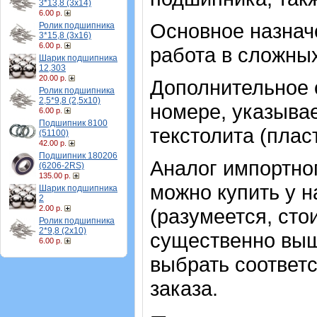
3*13,8 (3х14)
6.00 р.
Основное назнач
Ролик подшипника
3*15,8 (3х16)
6.00 р.
работа в сложных
Шарик подшипника
12,303
20.00 р.
Дополнительное о
Ролик подшипника
2,5*9,8 (2,5х10)
номере, указывает
6.00 р.
Подшипник 8100
текстолита (плас
(51100)
42.00 р.
Подшипник 180206
Аналог импортно
(6206-2RS)
135.00 р.
можно купить у н
Шарик подшипника
2
2.00 р.
(разумеется, сто
Ролик подшипника
2*9,8 (2х10)
существенно выше
6.00 р.
выбрать соотве
заказа.