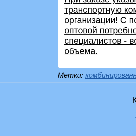
транспортную ко
организации!
С п
оптовой потребн
специалистов - в
объема.
Метки:
комбинирован