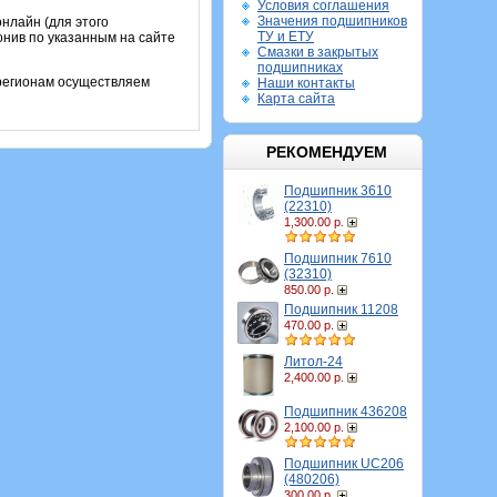
Условия соглашения
Значения подшипников
нлайн (для этого
ТУ и ЕТУ
онив по указанным на сайте
Смазки в закрытых
подшипниках
 регионам осуществляем
Наши контакты
Карта сайта
РЕКОМЕНДУЕМ
Подшипник 3610
(22310)
1,300.00 р.
Подшипник 7610
(32310)
850.00 р.
Подшипник 11208
470.00 р.
Литол-24
2,400.00 р.
Подшипник 436208
2,100.00 р.
Подшипник UC206
(480206)
300.00 р.