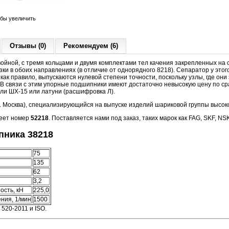
обы увеличить
Отзывы (0)
Рекомендуем (6)
войной, с тремя кольцами и двумя комплектами тел качения закрепленных на
зки в обоих направлениях (в отличие от однорядного 8218). Сепаратор у это
как правило, выпускаются нулевой степени точности, поскольку узлы, где они
 В связи с этим упорные подшипники имеют достаточно невысокую цену по ср
ли ШХ-15 или латуни (расшифровка Л).
(г. Москва), специализирующийся на выпуске изделий шариковой группы высоко
меет номер
52218
. Поставляется нами под заказ, таких марок как FAG, SKF, NS
ника 38218
75
135
62
3,2
ость, кН
225,0
ния, 1/мин
1500
 520-2011 и ISO.