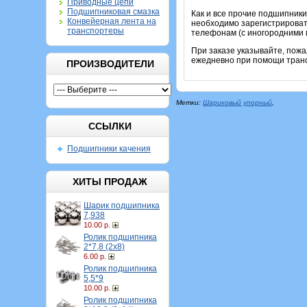
Приводные цепи
Подшипниковая смазка
Как и все прочие подшипник
Конвейерная лента на
необходимо зарегистрировать
транспортеры
телефонам (с иногородними 
При заказе указывайте, пож
ежедневно при помощи транс
ПРОИЗВОДИТЕЛИ
Метки:
Шариковый упорный
,
ССЫЛКИ
Подшипники качения
ХИТЫ ПРОДАЖ
Шарик подшипника
7,938
10.00 р.
Ролик подшипника
2*7,8 (2х8)
6.00 р.
Ролик подшипника
5,5*9
10.00 р.
Ролик подшипника