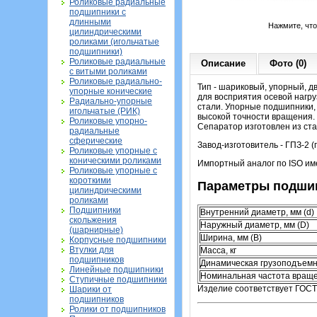
Роликовые радиальные
подшипники с
длинными
Нажмите, чт
цилиндрическими
роликами (игольчатые
подшипники)
Роликовые радиальные
Описание
Фото (0)
с витыми роликами
Роликовые радиально-
Тип - шариковый, упорный, д
упорные конические
для восприятия осевой нагру
Радиально-упорные
стали. Упорные подшипники, 
игольчатые (РИК)
высокой точности вращения.
Роликовые упорно-
Сепаратор изготовлен из ста
радиальные
сферические
Завод-изготовитель - ГПЗ-2 
Роликовые упорные с
коническими роликами
Импортный аналог по ISO и
Роликовые упорные с
короткими
Параметры подшип
цилиндрическими
роликами
Подшипники
Внутренний диаметр, мм (d)
скольжения
Наружный диаметр, мм (D)
(шарнирные)
Ширина, мм (B)
Корпусные подшипники
Втулки для
Масса, кг
подшипников
Динамическая грузоподъемн
Линейные подшипники
Номинальная частота враще
Ступичные подшипники
Изделие соответствует ГОСТ
Шарики от
подшипников
Ролики от подшипников