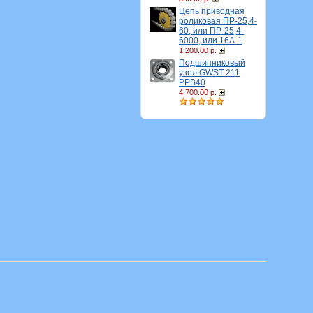
Цепь приводная
роликовая ПР-25,4-
60, или ПР-25,4-
6000, или 16A-1
1,200.00 р.
Подшипниковый
узел GWST 211
PPB40
4,700.00 р.