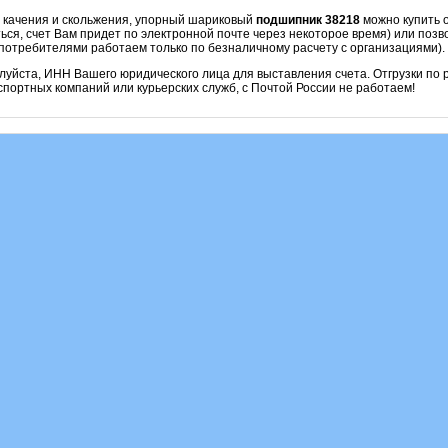
и качения и скольжения, упорный шариковый
подшипник 38218
можно купить о
ся, счет Вам придет по электронной почте через некоторое время) или позв
потребителями работаем только по безналичному расчету с организациями).
алуйста, ИНН Вашего юридического лица для выставления счета. Отгрузки по
портных компаний или курьерских служб, с Почтой России не работаем!