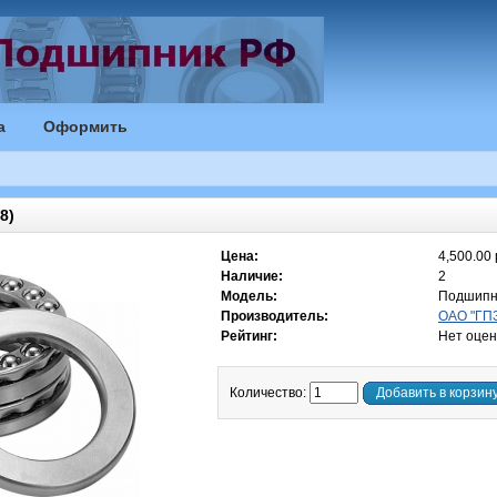
а
Оформить
8)
Цена:
4,500.00 
Наличие:
2
Модель:
Подшипн
Производитель:
ОАО "ГПЗ
Рейтинг:
Нет оцен
Количество:
Добавить в корзин