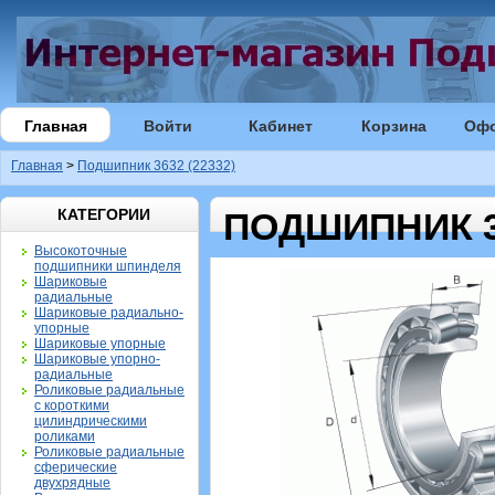
Главная
Войти
Кабинет
Корзина
Оф
Главная
>
Подшипник 3632 (22332)
КАТЕГОРИИ
ПОДШИПНИК 36
Высокоточные
подшипники шпинделя
Шариковые
радиальные
Шариковые радиально-
упорные
Шариковые упорные
Шариковые упорно-
радиальные
Роликовые радиальные
с короткими
цилиндрическими
роликами
Роликовые радиальные
сферические
двухрядные