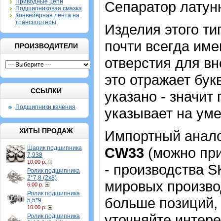
Приводные цепи
Сепаратор латун
Подшипниковая смазка
Конвейерная лента на
транспортеры
Изделия этого т
почти всегда име
ПРОИЗВОДИТЕЛИ
отверстия для в
это отражает бук
ССЫЛКИ
указано - значит 
Подшипники качения
указывает на ум
ХИТЫ ПРОДАЖ
Импортный аналог
Шарик подшипника
CW33
(можно при
7,938
10.00 р.
- производства S
Ролик подшипника
2*7,8 (2х8)
мировых производ
6.00 р.
Ролик подшипника
больше позиций, 
5,5*9
10.00 р.
уточняйте интер
Ролик подшипника