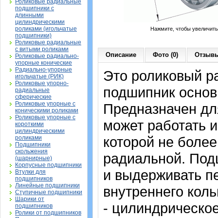
Роликовые радиальные
подшипники с
длинными
цилиндрическими
роликами (игольчатые
Нажмите, чтобы увеличить
подшипники)
Роликовые радиальные
с витыми роликами
Описание
Фото (0)
Отзывы
Роликовые радиально-
упорные конические
Радиально-упорные
Это роликовый р
игольчатые (РИК)
Роликовые упорно-
подшипник основ
радиальные
сферические
Роликовые упорные с
Предназначен дл
коническими роликами
Роликовые упорные с
может работать и
короткими
цилиндрическими
которой не более
роликами
Подшипники
скольжения
радиальной. Под
(шарнирные)
Корпусные подшипники
и выдерживать п
Втулки для
подшипников
Линейные подшипники
внутреннего коль
Ступичные подшипники
Шарики от
- цилиндрическо
подшипников
Ролики от подшипников