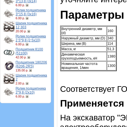
3*13,8 (3х14)
6.00 р.
Ролик подшипника
Параметры 
3*15,8 (3х16)
6.00 р.
Шарик подшипника
12,303
Внутренний диаметр, мм
160
20.00 р.
(d)
Ролик подшипника
Наружный диаметр, мм (D)
340
2,5*9,8 (2,5х10)
Ширина, мм (B)
114
6.00 р.
Масса, кг
51,3
Подшипник 8100
(51100)
Динамическая
1380
42.00 р.
грузоподъемность, кН
Подшипник 180206
Номинальная частота
1300
(6206-2RS)
вращения, 1/мин
135.00 р.
Шарик подшипника
2
2.00 р.
Соответствует ГО
Ролик подшипника
2*9,8 (2х10)
6.00 р.
Применяется 
На экскаватор "ЭК