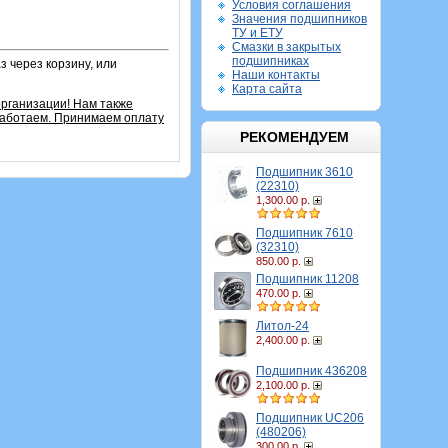
Условия соглашения
Значения подшипников
ТУ и ЕТУ
Смазки в закрытых
подшипниках
 через корзину, или
Наши контакты
Карта сайта
рганизации! Нам также
работаем. Принимаем оплату
РЕКОМЕНДУЕМ
Подшипник 3610
(22310)
1,300.00 р.
Подшипник 7610
(32310)
850.00 р.
Подшипник 11208
470.00 р.
Литол-24
2,400.00 р.
Подшипник 436208
2,100.00 р.
Подшипник UC206
(480206)
300.00 р.