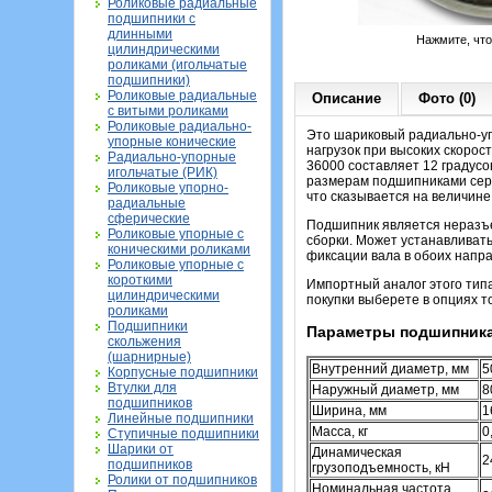
Роликовые радиальные
подшипники с
длинными
Нажмите, чт
цилиндрическими
роликами (игольчатые
подшипники)
Роликовые радиальные
Описание
Фото (0)
с витыми роликами
Роликовые радиально-
Это шариковый радиально-уп
упорные конические
нагрузок при высоких скорос
Радиально-упорные
36000 составляет 12 градусо
игольчатые (РИК)
размерам подшипниками серии
Роликовые упорно-
что сказывается на величин
радиальные
сферические
Подшипник является неразъе
Роликовые упорные с
сборки. Может устанавливать
коническими роликами
фиксации вала в обоих напр
Роликовые упорные с
короткими
Импортный аналог этого тип
цилиндрическими
покупки выберете в опциях т
роликами
Подшипники
Параметры подшипника
скольжения
(шарнирные)
Внутренний диаметр, мм
5
Корпусные подшипники
Втулки для
Наружный диаметр, мм
8
подшипников
Ширина, мм
1
Линейные подшипники
Масса, кг
0
Ступичные подшипники
Шарики от
Динамическая
2
подшипников
грузоподъемность, кН
Ролики от подшипников
Номинальная частота