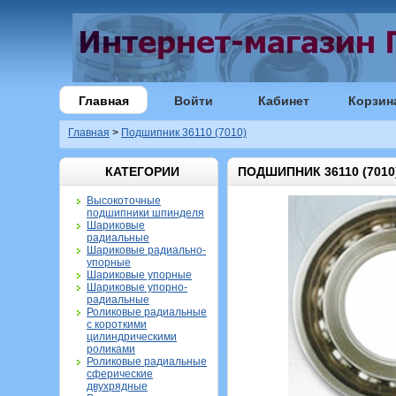
Главная
Войти
Кабинет
Корзин
Главная
>
Подшипник 36110 (7010)
КАТЕГОРИИ
ПОДШИПНИК 36110 (7010
Высокоточные
подшипники шпинделя
Шариковые
радиальные
Шариковые радиально-
упорные
Шариковые упорные
Шариковые упорно-
радиальные
Роликовые радиальные
с короткими
цилиндрическими
роликами
Роликовые радиальные
сферические
двухрядные