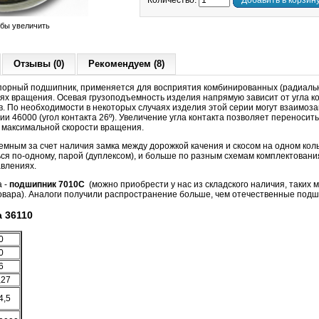
Количество:
Добавить в корзин
обы увеличить
Отзывы (0)
Рекомендуем (8)
орный подшипник, применяется для восприятия комбинированных (радиальн
тях вращения. Осевая грузоподъемность изделия напрямую зависит от угла ко
в. По необходимости в некоторых случаях изделия этой серии могут взаимоза
 46000 (угол контакта 26º). Увеличение угла контакта позволяет переносить
е максимальной скорости вращения.
мным за счет наличия замка между дорожкой качения и скосом на одном кол
ся по-одному, парой (дуплексом), и больше по разным схемам комплектования
авлениях.
а -
подшипник 7010С
(можно приобрести у нас из складского наличия, таких ма
овара)
. Аналоги получили распространение больше, чем отечественные подш
 36110
0
0
6
,27
4,5