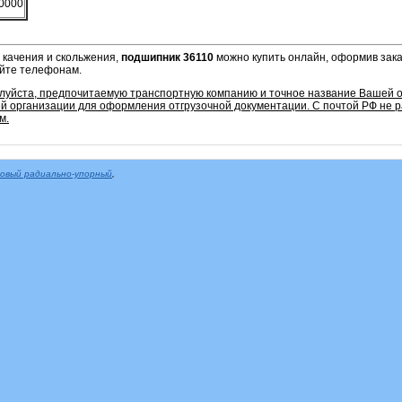
0000
 качения и скольжения,
подшипник 36110
можно купить онлайн, оформив заказ
айте телефонам.
алуйста, предпочитаемую транспортную компанию и точное название Вашей о
 организации для оформления отгрузочной документации. С почтой РФ не 
м.
овый радиально-упорный
,