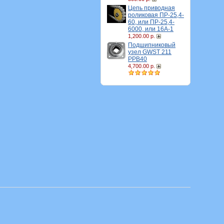
Цепь приводная
роликовая ПР-25,4-
60, или ПР-25,4-
6000, или 16A-1
1,200.00 р.
Подшипниковый
узел GWST 211
PPB40
4,700.00 р.