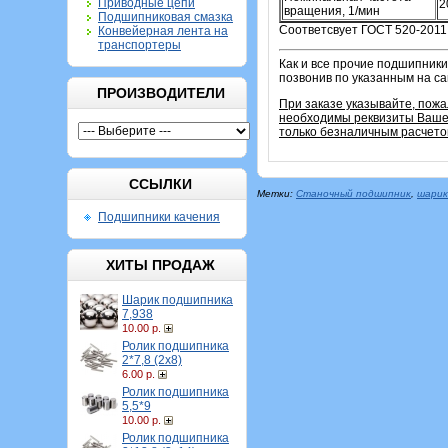
Приводные цепи
2
вращения, 1/мин
Подшипниковая смазка
Соответсвует ГОСТ 520-2011
Конвейерная лента на
транспортеры
Как и все прочие подшипники
позвонив по указанным на с
ПРОИЗВОДИТЕЛИ
При заказе указывайте, пож
необходимы реквизиты Вашей
только безналичным расчето
ССЫЛКИ
Метки:
Станочный подшипник
,
шарик
Подшипники качения
ХИТЫ ПРОДАЖ
Шарик подшипника
7,938
10.00 р.
Ролик подшипника
2*7,8 (2х8)
6.00 р.
Ролик подшипника
5,5*9
10.00 р.
Ролик подшипника