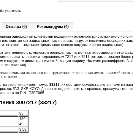
обы увеличить
Отзывы (0)
Рекомендуем (4)
орный однорядный конический подшипник основного конструктивного исполн
 восприятия как радиальных, так и осевых нагрузок (величина последних зави
чем он выше - тем выше предельная осевая нагрузка и ниже радиальная).
т внутреннего с комплектом роликов, так что монтаж их осуществляется раз
можно назвать широким подшипником 7217 или 7517, которые гораздо более 
нем и наружном диаметрах имеет большую ширину. Наличие расшифровки А в 
е тел качения).
кими роликами основного конструктивного исполнения имеют широкий спектр
озтехнике.
ства этого типа имеет номер
33217
, их поставки осуществляются нами из нали
рок как FAG, SKF, KOYO. Дешевые подшипники, как правило, прослужат мень
 аналога по DIN - T3EE085.
ника 3007217 (33217)
85
150
49
3,58