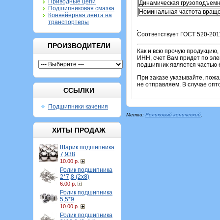
Приводные цепи
Динамическая грузоподъемн
Подшипниковая смазка
Номинальная частота враще
Конвейерная лента на
транспортеры
Соответствует ГОСТ 520-2011
ПРОИЗВОДИТЕЛИ
Как и всю прочую продукцию,
ИНН, счет Вам придет по эле
подшипник является частью б
При заказе указывайте, пож
не отправляем. В случае опт
ССЫЛКИ
Подшипники качения
Метки:
Роликовый конический
,
ХИТЫ ПРОДАЖ
Шарик подшипника
7,938
10.00 р.
Ролик подшипника
2*7,8 (2х8)
6.00 р.
Ролик подшипника
5,5*9
10.00 р.
Ролик подшипника