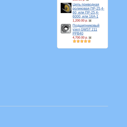
Цепь приводная
роликовая ПР-25,4-
60, или ПР-25,4-
6000, или 16A-1
1,200.00 р.
Подшипниковый
узел GWST 211
PPB40
4,700.00 р.