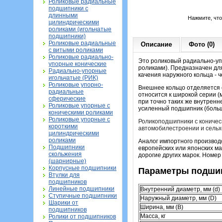
Роликовые радиальные
подшипники с
длинными
Нажмите, чт
цилиндрическими
роликами (игольчатые
подшипники)
Роликовые радиальные
Описание
Фото (0)
с витыми роликами
Роликовые радиально-
Это роликовый радиально-уп
упорные конические
роликами). Предназначен для
Радиально-упорные
качения наружного кольца - 
игольчатые (РИК)
Роликовые упорно-
Внешнее кольцо отделяется о
радиальные
относится к широкой серии (
сферические
при точно таких же внутрен
Роликовые упорные с
усиленный подшипник (больш
коническими роликами
Роликовые упорные с
Роликоподшипники с коничес
короткими
автомобилестроении и сельх
цилиндрическими
роликами
Аналог импортного производ
Подшипники
европейских или японских ма
скольжения
дорогие других марок. Номер
(шарнирные)
Корпусные подшипники
Параметры подшип
Втулки для
подшипников
Линейные подшипники
Внутренний диаметр, мм (d)
Ступичные подшипники
Наружный диаметр, мм (D)
Шарики от
Ширина, мм (B)
подшипников
Масса, кг
Ролики от подшипников