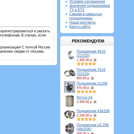
Условия соглашения
Значения подшипников
ТУ и ЕТУ
Смазки в закрытых
подшипниках
Наши контакты
Карта сайта
зарегистрироваться и указать
телефонам. В случае, если
РЕКОМЕНДУЕМ
рганизации! С почтой России
вление скидки от объема.
Подшипник 3610
(22310)
1,300.00 р.
Подшипник 7610
(32310)
850.00 р.
Подшипник 11208
470.00 р.
Литол-24
2,400.00 р.
Подшипник 436208
2,100.00 р.
Подшипник UC206
(480206)
300.00 р.