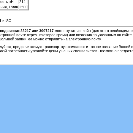
ость, кН
214
ния, 1/мин
2500
 и ISO.
подшипник 33217 или 3007217
можно купить онлайн (для этого необходимо 
ктронной почте через некоторое время) или позвонив по указанным на сайте 
ольшой заявки, ее можно отправить на электронную почту.
алуйста, предпочитаемую транспортную компанию и точное название Вашей о
овой потребности уточняйте цены у наших специалистов - возможно предоста