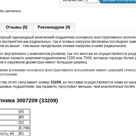
Количество:
Добавить в корзин
обы увеличить
Отзывы (0)
Рекомендуем (4)
орный однорядный конический подшипник основного конструктивного исполн
 восприятия как радиальных, так и осевых нагрузок (величина последних зави
чем он выше - тем выше предельная осевая нагрузка и ниже радиальная).
т внутреннего с комплектом роликов, так что монтаж их осуществляется раз
можно назвать широким подшипником 7209 или 7509, которые гораздо более 
нем и наружном диаметрах имеет большую ширину.
кими роликами основного конструктивного исполнения имеют широкий спектр
озтехнике.
ства этого типа имеет номер
33209
, их поставки осуществляются нами из нали
ешевые подшипники, как правило, прослужат меньше, чем аналогичные более 
ника 3007209 (33209)
45
85
32
0,789
ость, кН
81