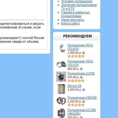
Условия соглашения
Значения подшипников
ТУ и ЕТУ
Смазки в закрытых
подшипниках
Наши контакты
Карта сайта
зарегистрироваться и указать
телефонам. В случае, если
РЕКОМЕНДУЕМ
рганизации! С почтой России
вление скидки от объема.
Подшипник 3610
(22310)
1,300.00 р.
Подшипник 7610
(32310)
850.00 р.
Подшипник 11208
470.00 р.
Литол-24
2,400.00 р.
Подшипник 436208
2,100.00 р.
Подшипник UC206
(480206)
300.00 р.