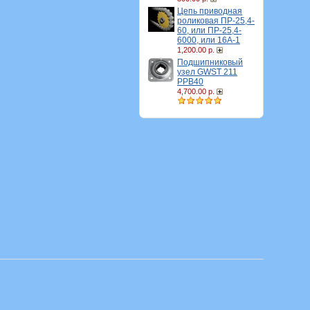
Цепь приводная
роликовая ПР-25,4-
60, или ПР-25,4-
6000, или 16A-1
1,200.00 р.
Подшипниковый
узел GWST 211
PPB40
4,700.00 р.