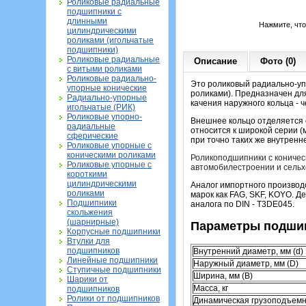
Роликовые радиальные
подшипники с
длинными
Нажмите, чт
цилиндрическими
роликами (игольчатые
подшипники)
Роликовые радиальные
Описание
Фото (0)
с витыми роликами
Роликовые радиально-
Это роликовый радиально-уп
упорные конические
роликами). Предназначен для
Радиально-упорные
качения наружного кольца - 
игольчатые (РИК)
Роликовые упорно-
Внешнее кольцо отделяется о
радиальные
относится к широкой серии (
сферические
при точно таких же внутрен
Роликовые упорные с
коническими роликами
Роликоподшипники с коничес
Роликовые упорные с
автомобилестроении и сельх
короткими
цилиндрическими
Аналог импортного производ
роликами
марок как FAG, SKF, KOYO. Д
Подшипники
аналога по DIN - T3DE045.
скольжения
(шарнирные)
Параметры подшип
Корпусные подшипники
Втулки для
подшипников
Внутренний диаметр, мм (d)
Линейные подшипники
Наружный диаметр, мм (D)
Ступичные подшипники
Ширина, мм (B)
Шарики от
Масса, кг
подшипников
Ролики от подшипников
Динамическая грузоподъемн