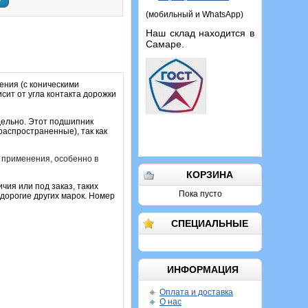
у
(мобильный и WhatsApp)
Наш склад находится в
Самаре.
ения (с коническими
сит от угла контакта дорожки
дельно. Этот подшипник
распространенные), так как
 применения, особенно в
КОРЗИНА
чия или под заказ, таких
Пока пусто
дорогие других марок. Номер
СПЕЦИАЛЬНЫЕ
ИНФОРМАЦИЯ
Оплата и доставка
О нас