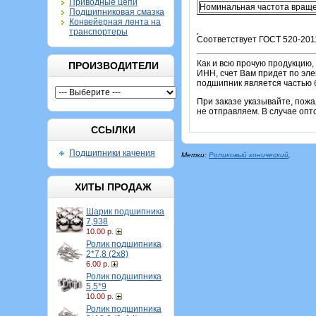
Приводные цепи
Номинальная частота враще
Подшипниковая смазка
Конвейерная лента на
транспортеры
Соответствует ГОСТ 520-2011
Как и всю прочую продукцию,
ПРОИЗВОДИТЕЛИ
ИНН, счет Вам придет по эле
подшипник является частью б
При заказе указывайте, пож
не отправляем. В случае опт
ССЫЛКИ
Подшипники качения
Метки:
Роликовый конический
,
ХИТЫ ПРОДАЖ
Шарик подшипника
7,938
10.00 р.
Ролик подшипника
2*7,8 (2х8)
6.00 р.
Ролик подшипника
5,5*9
10.00 р.
Ролик подшипника