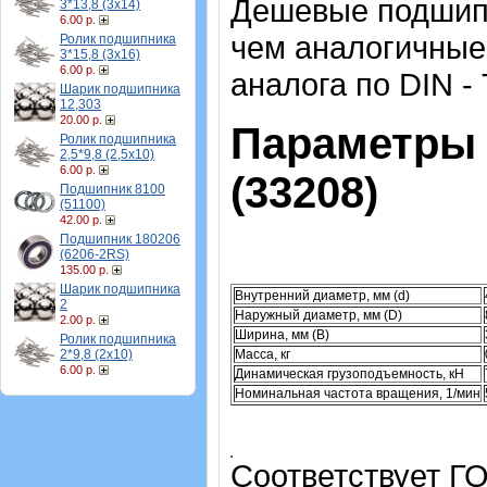
Дешевые подшипн
3*13,8 (3х14)
6.00 р.
чем аналогичные
Ролик подшипника
3*15,8 (3х16)
6.00 р.
аналога по DIN -
Шарик подшипника
12,303
20.00 р.
Параметры 
Ролик подшипника
2,5*9,8 (2,5х10)
6.00 р.
(33208)
Подшипник 8100
(51100)
42.00 р.
Подшипник 180206
(6206-2RS)
135.00 р.
Шарик подшипника
Внутренний диаметр, мм (d)
2
Наружный диаметр, мм (D)
2.00 р.
Ширина, мм (B)
Ролик подшипника
Масса, кг
2*9,8 (2х10)
6.00 р.
Динамическая грузоподъемность, кН
Номинальная частота вращения, 1/мин
Соответствует ГО