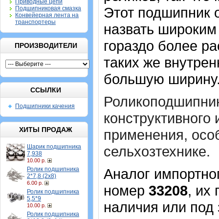
Приводные цепи
Этот подшипник 
Подшипниковая смазка
Конвейерная лента на
транспортеры
назвать широким
гораздо более ра
ПРОИЗВОДИТЕЛИ
таких же внутре
большую ширину
ССЫЛКИ
Роликоподшипник
Подшипники качения
конструктивного
ХИТЫ ПРОДАЖ
применения, осо
Шарик подшипника
сельхозтехнике.
7,938
10.00 р.
Ролик подшипника
Аналог импортног
2*7,8 (2х8)
6.00 р.
номер
33208
, их
Ролик подшипника
5,5*9
наличия или под 
10.00 р.
Ролик подшипника