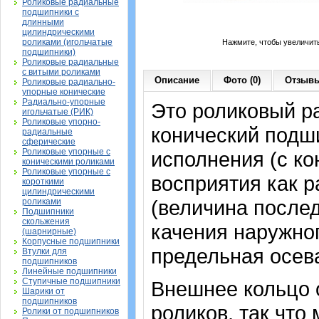
Роликовые радиальные
подшипники с
длинными
цилиндрическими
роликами (игольчатые
Нажмите, чтобы увеличит
подшипники)
Роликовые радиальные
с витыми роликами
Описание
Фото (0)
Отзывы
Роликовые радиально-
упорные конические
Радиально-упорные
Это роликовый р
игольчатые (РИК)
Роликовые упорно-
конический подш
радиальные
сферические
Роликовые упорные с
исполнения (с к
коническими роликами
Роликовые упорные с
восприятия как р
короткими
цилиндрическими
(величина послед
роликами
Подшипники
скольжения
качения наружног
(шарнирные)
Корпусные подшипники
предельная осев
Втулки для
подшипников
Линейные подшипники
Ступичные подшипники
Внешнее кольцо 
Шарики от
подшипников
роликов, так что
Ролики от подшипников