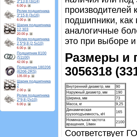
3*13,8 (3х14)
6.00 р.
производителей 
Ролик подшипника
3*15,8 (3х16)
подшипники, как
6.00 р.
Шарик подшипника
аналогичные бол
12,303
20.00 р.
это при выборе и
Ролик подшипника
2,5*9,8 (2,5х10)
6.00 р.
Размеры и 
Подшипник 8100
(51100)
42.00 р.
3056318 (331
Подшипник 180206
(6206-2RS)
135.00 р.
Шарик подшипника
2
Внутренний диаметр, мм
90
2.00 р.
Наружный диаметр, мм
190
Ролик подшипника
Ширина, мм
73
2*9,8 (2х10)
Масса, кг
9,25
6.00 р.
Динамическая
165
грузоподъемность, кН
Номинальная частота
2100
вращения, 1/мин
Соответствует ГО