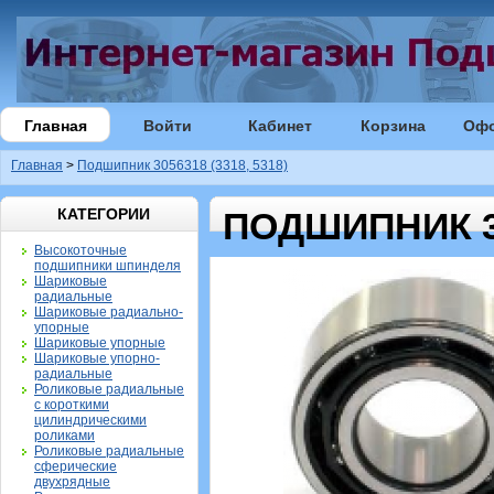
Главная
Войти
Кабинет
Корзина
Оф
Главная
>
Подшипник 3056318 (3318, 5318)
КАТЕГОРИИ
ПОДШИПНИК 30
Высокоточные
подшипники шпинделя
Шариковые
радиальные
Шариковые радиально-
упорные
Шариковые упорные
Шариковые упорно-
радиальные
Роликовые радиальные
с короткими
цилиндрическими
роликами
Роликовые радиальные
сферические
двухрядные