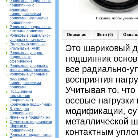
Роликовые радиальные
подшипники с
длинными
цилиндрическими
роликами (игольчатые
Нажмите, чтобы увеличит
подшипники)
Роликовые радиальные
с витыми роликами
Описание
Фото (0)
Отзывы
Роликовые радиально-
упорные конические
Радиально-упорные
Это шариковый д
игольчатые (РИК)
Роликовые упорно-
подшипник основн
радиальные
сферические
Роликовые упорные с
все радиально-у
коническими роликами
Роликовые упорные с
восприятия нагру
короткими
цилиндрическими
Учитывая то, что
роликами
Подшипники
скольжения
осевые нагрузки
(шарнирные)
Корпусные подшипники
модификации, су
Втулки для
подшипников
Линейные подшипники
металлической ш
Ступичные подшипники
Шарики от
контактным упло
подшипников
Ролики от подшипников