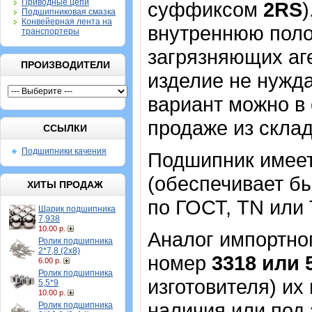
Приводные цепи
суффиксом
2RS
Подшипниковая смазка
Конвейерная лента на
внутреннюю поло
транспортеры
загрязняющих аге
ПРОИЗВОДИТЕЛИ
изделие не нужд
вариант можно в 
продаже из склад
ССЫЛКИ
Подшипники качения
Подшипник имеет
(обеспечивает бы
ХИТЫ ПРОДАЖ
по ГОСТ, TN или 
Шарик подшипника
7,938
10.00 р.
Аналог импортног
Ролик подшипника
2*7,8 (2х8)
номер
3318
или
5
6.00 р.
Ролик подшипника
изготовителя) их
5,5*9
10.00 р.
наличия или под 
Ролик подшипника