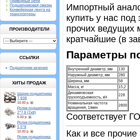
Приводные цепи
Импортный аналог
Подшипниковая смазка
Конвейерная лента на
транспортеры
купить у нас под
прочих ведущих м
ПРОИЗВОДИТЕЛИ
кратчайшие (в з
Параметры п
ССЫЛКИ
Подшипники качения
Внутренний диаметр, мм
130
Наружный диаметр, мм
280
Ширина, мм
58
ХИТЫ ПРОДАЖ
Масса, кг
15,2
Динамическая
Шарик подшипника
228
грузоподъемность, кН
7,938
10.00 р.
Номинальная частота
2800
вращения, 1/мин
Ролик подшипника
2*7,8 (2х8)
Соответствует ГО
6.00 р.
Ролик подшипника
5,5*9
Как и все прочие
10.00 р.
Ролик подшипника