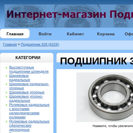
Главная
Войти
Кабинет
Корзина
Оф
Главная
>
Подшипник 326 (6326)
КАТЕГОРИИ
ПОДШИПНИК 32
Высокоточные
подшипники шпинделя
Шариковые
радиальные
Шариковые радиально-
упорные
Шариковые упорные
Шариковые упорно-
радиальные
Роликовые радиальные
с короткими
цилиндрическими
роликами
Роликовые радиальные
сферические
Нажмите, чтобы увеличит
двухрядные