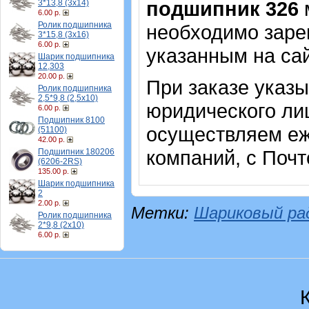
подшипник 326
м
3*13,8 (3х14)
6.00 р.
Ролик подшипника
необходимо зарег
3*15,8 (3х16)
6.00 р.
указанным на са
Шарик подшипника
12,303
20.00 р.
При заказе указ
Ролик подшипника
2,5*9,8 (2,5х10)
юридического лиц
6.00 р.
Подшипник 8100
осуществляем еж
(51100)
42.00 р.
компаний, с Почт
Подшипник 180206
(6206-2RS)
135.00 р.
Шарик подшипника
2
2.00 р.
Метки:
Шариковый ра
Ролик подшипника
2*9,8 (2х10)
6.00 р.