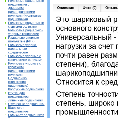
Роликовые радиальные
подшипники с
Описание
Фото (0)
Отзывы
длинными
цилиндрическими
роликами (игольчатые
Это шариковый 
подшипники)
Роликовые радиальные
основного констр
с витыми роликами
Роликовые радиально-
упорные конические
Универсальный -
Радиально-упорные
игольчатые (РИК)
нагрузки за счет
Роликовые упорно-
радиальные
сферические
почти равен раз
Роликовые упорные с
коническими роликами
степени), благод
Роликовые упорные с
короткими
шарикоподшипник
цилиндрическими
роликами
Подшипники
Относится к сре
скольжения
(шарнирные)
Корпусные подшипники
Степень точности
Втулки для
подшипников
Линейные подшипники
степень, широко
Ступичные подшипники
Шарики от
промышленност
подшипников
Ролики от подшипников