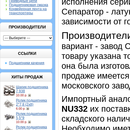
исполнения сери
Приводные цепи
Подшипниковая смазка
Сепаратор - лату
Конвейерная лента на
транспортеры
зависимости от г
ПРОИЗВОДИТЕЛИ
Производител
вариант - завод 
ССЫЛКИ
товару указана т
Подшипники качения
она была изготов
продаже имеется
ХИТЫ ПРОДАЖ
московского заво
Шарик подшипника
7,938
10.00 р.
Импортный аналог
Ролик подшипника
2*7,8 (2х8)
NU332
их постав
6.00 р.
Ролик подшипника
складского налич
5,5*9
10.00 р.
Необходимо имет
Ролик подшипника