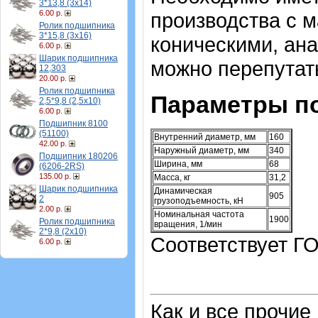
3*13,8 (3х14)
6.00 р.
производства с 
Ролик подшипника
3*15,8 (3х16)
коническими, ана
6.00 р.
Шарик подшипника
можно перепутат
12,303
20.00 р.
Ролик подшипника
Параметры п
2,5*9,8 (2,5х10)
6.00 р.
Подшипник 8100
(51100)
Внутренний диаметр, мм
160
42.00 р.
Наружный диаметр, мм
340
Подшипник 180206
Ширина, мм
68
(6206-2RS)
135.00 р.
Масса, кг
31,2
Шарик подшипника
Динамическая
905
2
грузоподъемность, кН
2.00 р.
Номинальная частота
1900
Ролик подшипника
вращения, 1/мин
2*9,8 (2х10)
Соответствует ГО
6.00 р.
Как и все прочие