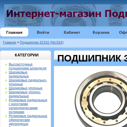
Главная
Войти
Кабинет
Корзина
Оф
Главная
>
Подшипник 32332 (NU332)
КАТЕГОРИИ
ПОДШИПНИК 32
Высокоточные
подшипники шпинделя
Шариковые
радиальные
Шариковые радиально-
упорные
Шариковые упорные
Шариковые упорно-
радиальные
Роликовые радиальные
с короткими
цилиндрическими
роликами
Роликовые радиальные
сферические
двухрядные