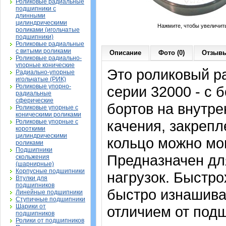
Роликовые радиальные
подшипники с
длинными
цилиндрическими
Нажмите, чтобы увеличит
роликами (игольчатые
подшипники)
Роликовые радиальные
с витыми роликами
Описание
Фото (0)
Отзывы
Роликовые радиально-
упорные конические
Это роликовый р
Радиально-упорные
игольчатые (РИК)
Роликовые упорно-
серии 32000 - с 
радиальные
сферические
бортов на внутре
Роликовые упорные с
коническими роликами
качения, закрепл
Роликовые упорные с
короткими
цилиндрическими
кольцо можно мон
роликами
Подшипники
Предназначен дл
скольжения
(шарнирные)
Корпусные подшипники
нагрузок. Быстро
Втулки для
подшипников
быстро изнашива
Линейные подшипники
Ступичные подшипники
Шарики от
отличием от подш
подшипников
Ролики от подшипников