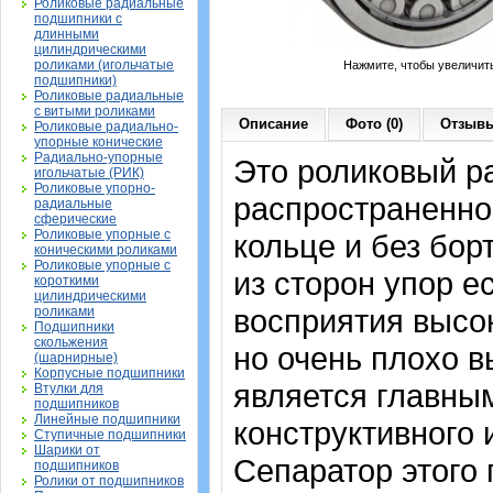
Роликовые радиальные
подшипники с
длинными
цилиндрическими
роликами (игольчатые
Нажмите, чтобы увеличит
подшипники)
Роликовые радиальные
с витыми роликами
Описание
Фото (0)
Отзывы
Роликовые радиально-
упорные конические
Радиально-упорные
Это роликовый р
игольчатые (РИК)
Роликовые упорно-
распространенно
радиальные
сферические
Роликовые упорные с
кольце и без бор
коническими роликами
Роликовые упорные с
из сторон упор е
короткими
цилиндрическими
восприятия высо
роликами
Подшипники
скольжения
но очень плохо 
(шарнирные)
Корпусные подшипники
является главны
Втулки для
подшипников
Линейные подшипники
конструктивного 
Ступичные подшипники
Шарики от
Сепаратор этого 
подшипников
Ролики от подшипников