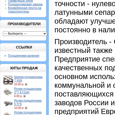
Приводные цепи
точности - нулев
Подшипниковая смазка
Конвейерная лента на
латунными сепар
транспортеры
обладают улучше
ПРОИЗВОДИТЕЛИ
постоянно в нал
Производитель -
ССЫЛКИ
известный также 
Подшипники качения
Предприятие спе
качественных по
ХИТЫ ПРОДАЖ
основном исполь
Шарик подшипника
7,938
коммунальной и 
10.00 р.
Ролик подшипника
поставляющихся 
2*7,8 (2х8)
6.00 р.
заводов России и
Ролик подшипника
5,5*9
10.00 р.
предприятий Евр
Ролик подшипника