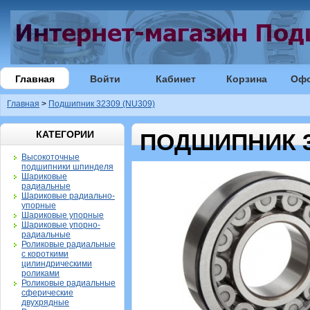
Главная
Войти
Кабинет
Корзина
Оф
Главная
>
Подшипник 32309 (NU309)
КАТЕГОРИИ
ПОДШИПНИК 32
Высокоточные
подшипники шпинделя
Шариковые
радиальные
Шариковые радиально-
упорные
Шариковые упорные
Шариковые упорно-
радиальные
Роликовые радиальные
с короткими
цилиндрическими
роликами
Роликовые радиальные
сферические
двухрядные