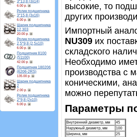
3*13,8 (3х14)
высокие, то подш
6.00 р.
Ролик подшипника
других производи
3*15,8 (3х16)
6.00 р.
Шарик подшипника
Импортный аналог
12,303
20.00 р.
NU309
их постав
Ролик подшипника
2,5*9,8 (2,5х10)
6.00 р.
складского налич
Подшипник 8100
(51100)
Необходимо имет
42.00 р.
Подшипник 180206
производства с 
(6206-2RS)
135.00 р.
коническими, ана
Шарик подшипника
2
можно перепутат
2.00 р.
Ролик подшипника
2*9,8 (2х10)
6.00 р.
Параметры п
Внутренний диаметр, мм
45
Наружный диаметр, мм
100
Ширина, мм
25