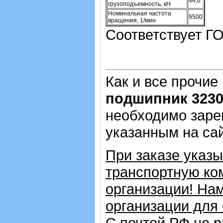
44,6
грузоподъемность, кН
Номинальная частота
9500
вращения, 1/мин
Соответствует ГО
Как и все прочие
подшипник 323
необходимо зарег
указанным на са
При заказе указ
транспортную ко
организации! На
организации для
С почтой РФ не р