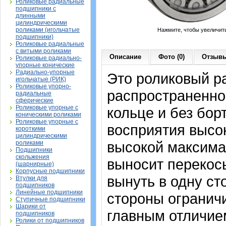
Роликовые радиальные
подшипники с
длинными
цилиндрическими
роликами (игольчатые
Нажмите, чтобы увеличит
подшипники)
Роликовые радиальные
с витыми роликами
Описание
Фото (0)
Отзывы
Роликовые радиально-
упорные конические
Радиально-упорные
Это роликовый р
игольчатые (РИК)
Роликовые упорно-
распространенно
радиальные
сферические
Роликовые упорные с
кольце и без бор
коническими роликами
Роликовые упорные с
восприятия высо
короткими
цилиндрическими
высокой максима
роликами
Подшипники
скольжения
выносит перекос
(шарнирные)
Корпусные подшипники
вынуть в одну ст
Втулки для
подшипников
Линейные подшипники
стороны ограничи
Ступичные подшипники
Шарики от
главным отличие
подшипников
Ролики от подшипников