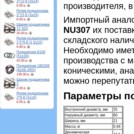
3*13,8 (3х14)
производителя, в
6.00 р.
Ролик подшипника
3*15,8 (3х16)
Импортный аналог
6.00 р.
Шарик подшипника
NU307
их постав
12,303
20.00 р.
складского налич
Ролик подшипника
2,5*9,8 (2,5х10)
6.00 р.
Необходимо имет
Подшипник 8100
(51100)
производства с 
42.00 р.
Подшипник 180206
коническими, ана
(6206-2RS)
135.00 р.
можно перепутат
Шарик подшипника
2
2.00 р.
Параметры п
Ролик подшипника
2*9,8 (2х10)
6.00 р.
Внутренний диаметр, мм
35
Наружный диаметр, мм
80
Ширина, мм
21
Масса, кг
0,48
Динамическая