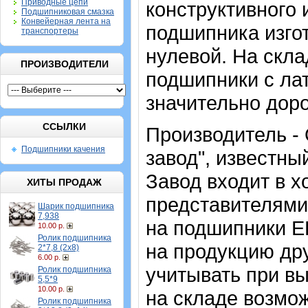
Приводные цепи
конструктивного 
Подшипниковая смазка
Конвейерная лента на
подшипника изгот
транспортеры
нулевой. На скла
ПРОИЗВОДИТЕЛИ
подшипники с ла
значительно доро
ССЫЛКИ
Производитель -
Подшипники качения
завод", известны
Завод входит в 
ХИТЫ ПРОДАЖ
представителями
Шарик подшипника
7,938
на подшипники ЕП
10.00 р.
Ролик подшипника
на продукцию др
2*7,8 (2х8)
6.00 р.
учитывать при вы
Ролик подшипника
5,5*9
10.00 р.
на складе возмо
Ролик подшипника