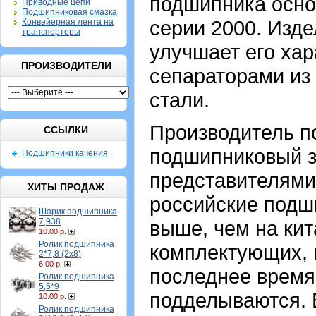
подшипника осно
Приводные цепи
Подшипниковая смазка
серии 2000. Изде
Конвейерная лента на
транспортеры
улучшает его хар
ПРОИЗВОДИТЕЛИ
сепараторами из
стали.
Производитель п
ССЫЛКИ
подшипниковый за
Подшипники качения
представителями
ХИТЫ ПРОДАЖ
российские подш
Шарик подшипника
7,938
выше, чем на кит
10.00 р.
Ролик подшипника
комплектующих, 
2*7,8 (2х8)
6.00 р.
последнее время
Ролик подшипника
5,5*9
подделываются. 
10.00 р.
Ролик подшипника