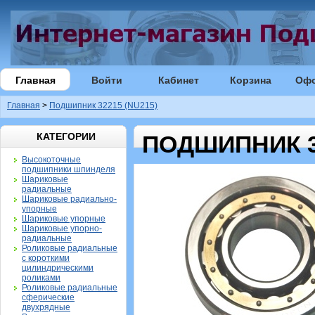
Главная
Войти
Кабинет
Корзина
Оф
Главная
>
Подшипник 32215 (NU215)
КАТЕГОРИИ
ПОДШИПНИК 32
Высокоточные
подшипники шпинделя
Шариковые
радиальные
Шариковые радиально-
упорные
Шариковые упорные
Шариковые упорно-
радиальные
Роликовые радиальные
с короткими
цилиндрическими
роликами
Роликовые радиальные
сферические
двухрядные