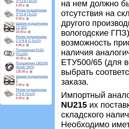
на нем должно б
3*13,8 (3х14)
6.00 р.
Ролик подшипника
отсутствия на с
3*15,8 (3х16)
6.00 р.
другого производ
Шарик подшипника
12,303
вологодские ГПЗ
20.00 р.
Ролик подшипника
возможность прио
2,5*9,8 (2,5х10)
6.00 р.
наличия аналоги
Подшипник 8100
(51100)
42.00 р.
ЕТУ500/65 (для в
Подшипник 180206
(6206-2RS)
выбрать соотве
135.00 р.
Шарик подшипника
заказа.
2
2.00 р.
Ролик подшипника
Импортный аналог
2*9,8 (2х10)
6.00 р.
NU215
их постав
складского налич
Необходимо имет