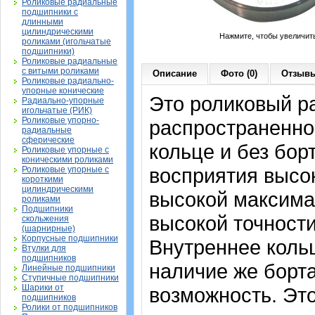
Роликовые радиальные
подшипники с
длинными
цилиндрическими
Нажмите, чтобы увеличит
роликами (игольчатые
подшипники)
Роликовые радиальные
с витыми роликами
Описание
Фото (0)
Отзывы
Роликовые радиально-
упорные конические
Это роликовый р
Радиально-упорные
игольчатые (РИК)
Роликовые упорно-
распространенно
радиальные
сферические
кольце и без бор
Роликовые упорные с
коническими роликами
восприятия высо
Роликовые упорные с
короткими
цилиндрическими
высокой максима
роликами
Подшипники
высокой точности
скольжения
(шарнирные)
Корпусные подшипники
Внутреннее кольц
Втулки для
подшипников
наличие же борта
Линейные подшипники
Ступичные подшипники
Шарики от
возможность. Эт
подшипников
Ролики от подшипников