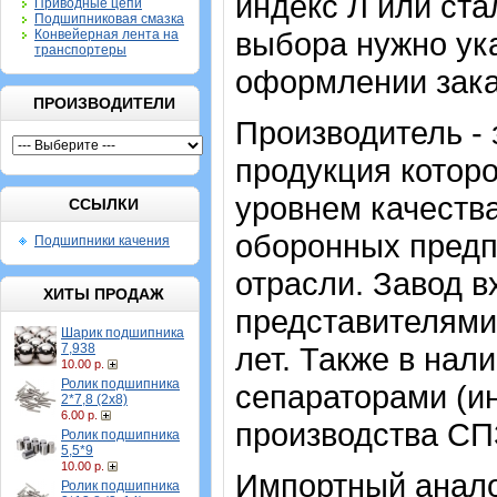
индекс Л или ст
Приводные цепи
Подшипниковая смазка
выбора нужно ук
Конвейерная лента на
транспортеры
оформлении зака
ПРОИЗВОДИТЕЛИ
Производитель -
продукция котор
уровнем качества
ССЫЛКИ
оборонных предп
Подшипники качения
отрасли. Завод 
ХИТЫ ПРОДАЖ
представителями
Шарик подшипника
7,938
лет. Также в на
10.00 р.
Ролик подшипника
сепараторами (и
2*7,8 (2х8)
6.00 р.
производства СП
Ролик подшипника
5,5*9
10.00 р.
Импортный анало
Ролик подшипника