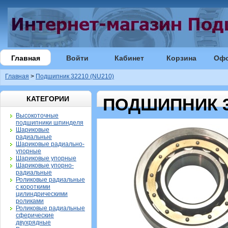
Главная
Войти
Кабинет
Корзина
Оф
Главная
>
Подшипник 32210 (NU210)
КАТЕГОРИИ
ПОДШИПНИК 32
Высокоточные
подшипники шпинделя
Шариковые
радиальные
Шариковые радиально-
упорные
Шариковые упорные
Шариковые упорно-
радиальные
Роликовые радиальные
с короткими
цилиндрическими
роликами
Роликовые радиальные
сферические
двухрядные