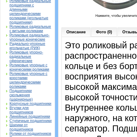
Роликовые радиальные
подшипники с
длинными
цилиндрическими
Нажмите, чтобы увеличит
роликами (игольчатые
подшипники)
Роликовые радиальные
с витыми роликами
Описание
Фото (0)
Отзывы
Роликовые радиально-
упорные конические
Это роликовый р
Радиально-упорные
игольчатые (РИК)
Роликовые упорно-
распространенно
радиальные
сферические
кольце и без бор
Роликовые упорные с
коническими роликами
восприятия высо
Роликовые упорные с
короткими
цилиндрическими
высокой максима
роликами
Подшипники
высокой точности
скольжения
(шарнирные)
Корпусные подшипники
Внутреннее коль
Втулки для
подшипников
наружного, на ко
Линейные подшипники
Ступичные подшипники
Шарики от
сепаратор. Подш
подшипников
Ролики от подшипников