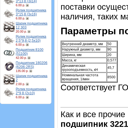
3*13,8 (3х14)
поставки осущест
6.00 р.
Ролик подшипника
наличия, таких 
3*15,8 (3х16)
6.00 р.
Шарик подшипника
12,303
Параметры п
20.00 р.
Ролик подшипника
2,5*9,8 (2,5х10)
Внутренний диаметр, мм
50
6.00 р.
Наружный диаметр, мм
90
Подшипник 8100
(51100)
Ширина, мм
20
42.00 р.
Масса, кг
0,577
Подшипник 180206
Динамическая
(6206-2RS)
45,7
грузоподъемность, кН
135.00 р.
Номинальная частота
Шарик подшипника
8500
вращения, 1/мин
2
2.00 р.
Соответствует ГО
Ролик подшипника
2*9,8 (2х10)
6.00 р.
Как и все прочие
подшипник 322