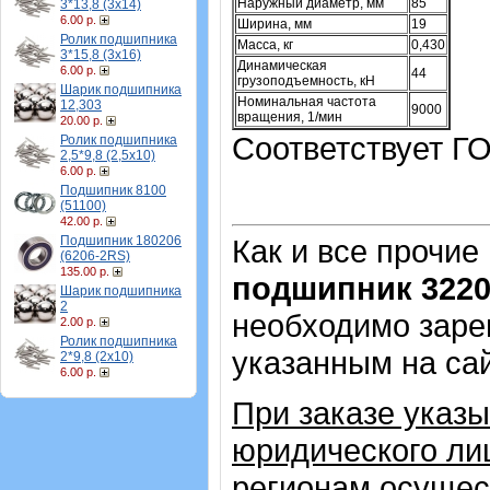
Наружный диаметр, мм
85
3*13,8 (3х14)
6.00 р.
Ширина, мм
19
Ролик подшипника
Масса, кг
0,430
3*15,8 (3х16)
Динамическая
6.00 р.
44
грузоподъемность, кН
Шарик подшипника
Номинальная частота
12,303
9000
вращения, 1/мин
20.00 р.
Соответствует ГО
Ролик подшипника
2,5*9,8 (2,5х10)
6.00 р.
Подшипник 8100
(51100)
42.00 р.
Подшипник 180206
Как и все прочие
(6206-2RS)
135.00 р.
подшипник 322
Шарик подшипника
2
необходимо зарег
2.00 р.
Ролик подшипника
указанным на са
2*9,8 (2х10)
6.00 р.
При заказе указ
юридического лиц
регионам осущес