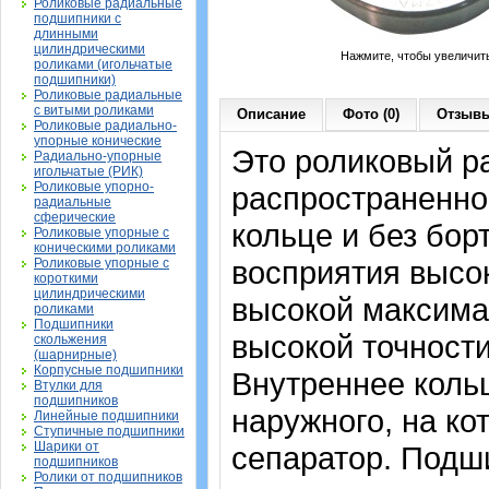
Роликовые радиальные
подшипники с
длинными
цилиндрическими
Нажмите, чтобы увеличит
роликами (игольчатые
подшипники)
Роликовые радиальные
с витыми роликами
Описание
Фото (0)
Отзывы
Роликовые радиально-
упорные конические
Это роликовый р
Радиально-упорные
игольчатые (РИК)
Роликовые упорно-
распространенно
радиальные
сферические
кольце и без бор
Роликовые упорные с
коническими роликами
восприятия высо
Роликовые упорные с
короткими
цилиндрическими
высокой максима
роликами
Подшипники
высокой точности
скольжения
(шарнирные)
Корпусные подшипники
Внутреннее коль
Втулки для
подшипников
наружного, на ко
Линейные подшипники
Ступичные подшипники
Шарики от
сепаратор. Подш
подшипников
Ролики от подшипников