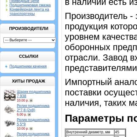
в наличии есть и
Приводные цепи
Подшипниковая смазка
Конвейерная лента на
Производитель -
транспортеры
продукция котор
ПРОИЗВОДИТЕЛИ
уровнем качества
оборонных предп
отрасли. Завод 
ССЫЛКИ
представителями
Подшипники качения
Импортный анало
ХИТЫ ПРОДАЖ
поставки осущест
Шарик подшипника
7,938
наличия, таких м
10.00 р.
Ролик подшипника
2*7,8 (2х8)
Параметры п
6.00 р.
Ролик подшипника
5,5*9
10.00 р.
Внутренний диаметр, мм
45
Ролик подшипника