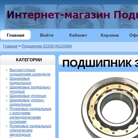
Главная
Войти
Кабинет
Корзина
Оф
Главная
>
Подшипник 32209 (NU209M)
КАТЕГОРИИ
ПОДШИПНИК 3
Высокоточные
подшипники шпинделя
Шариковые
радиальные
Шариковые радиально-
упорные
Шариковые упорные
Шариковые упорно-
радиальные
Роликовые радиальные
с короткими
цилиндрическими
роликами
Роликовые радиальные
сферические
двухрядные