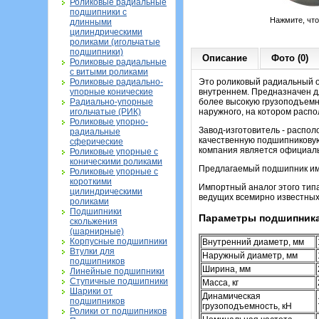
Роликовые радиальные
подшипники с
Нажмите, чт
длинными
цилиндрическими
роликами (игольчатые
подшипники)
Описание
Фото (0)
Роликовые радиальные
с витыми роликами
Роликовые радиально-
Это роликовый радиальный о
упорные конические
внутреннем. Предназначен д
Радиально-упорные
более высокую грузоподъемно
игольчатые (РИК)
наружного, на котором распо
Роликовые упорно-
Завод-изготовитель - распо
радиальные
качественную подшипниковую
сферические
компания является официаль
Роликовые упорные с
коническими роликами
Предлагаемый подшипник име
Роликовые упорные с
короткими
Импортный аналог этого тип
цилиндрическими
ведущих всемирно известных
роликами
Подшипники
Параметры подшипника
скольжения
(шарнирные)
Корпусные подшипники
Внутренний диаметр, мм
Втулки для
Наружный диаметр, мм
подшипников
Ширина, мм
Линейные подшипники
Ступичные подшипники
Масса, кг
Шарики от
Динамическая
подшипников
грузоподъемность, кН
Ролики от подшипников