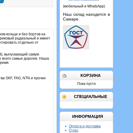
у
(мобильный и WhatsApp)
Наш склад находится в
Самаре.
ом кольце и без бортов на
ариковый радиальный и имеет
онтировать отдельно от
З), выпускающий самую
е всего самые дорогие. Наша
ремя.
КОРЗИНА
тва SKF, FAG, NTN и прочих
Пока пусто
СПЕЦИАЛЬНЫЕ
ИНФОРМАЦИЯ
Оплата и доставка
О нас