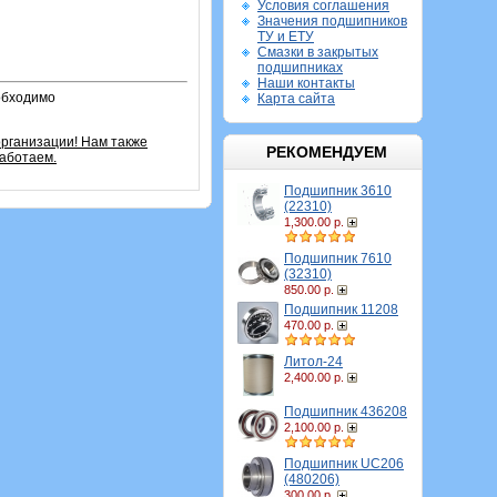
Условия соглашения
Значения подшипников
ТУ и ЕТУ
Смазки в закрытых
подшипниках
Наши контакты
обходимо
Карта сайта
рганизации! Нам также
РЕКОМЕНДУЕМ
аботаем.
Подшипник 3610
(22310)
1,300.00 р.
Подшипник 7610
(32310)
850.00 р.
Подшипник 11208
470.00 р.
Литол-24
2,400.00 р.
Подшипник 436208
2,100.00 р.
Подшипник UC206
(480206)
300.00 р.