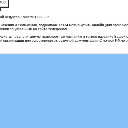
4000
1.
ой редуктор Komatsu D65E-12.
 качения и скольжения,
подшипник 32124
можно купить онлайн (для этого не
звонив по указанным на сайте телефонам.
алуйста, предпочитаемую транспортную компанию и точное название Вашей о
 организации для оформления отгрузочной документации. С почтой РФ не р