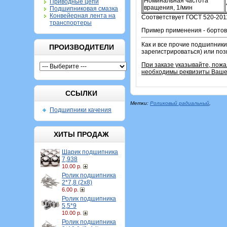
Номинальная частота
Приводные цепи
вращения, 1/мин
Подшипниковая смазка
Конвейерная лента на
Соответствует ГОСТ 520-201
транспортеры
Пример применения - бортов
Как и все прочие подшипники
ПРОИЗВОДИТЕЛИ
зарегистрироваться) или по
При заказе указывайте, пож
необходимы реквизиты Вашей
ССЫЛКИ
Метки:
Роликовый радиальный
,
Подшипники качения
ХИТЫ ПРОДАЖ
Шарик подшипника
7,938
10.00 р.
Ролик подшипника
2*7,8 (2х8)
6.00 р.
Ролик подшипника
5,5*9
10.00 р.
Ролик подшипника