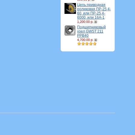
Цепь приводная
роликовая ПР-25,4-
60, или ПР-25,4-
6000, или 16A-1
1,200.00 р.
Подшипниковый
узел GWST 211
PPB40
4,700.00 р.