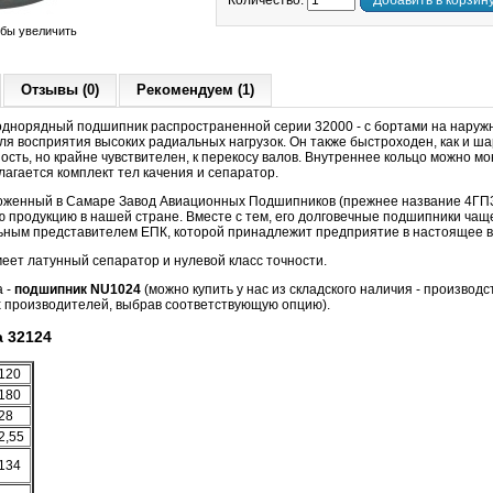
Количество:
Добавить в корзин
обы увеличить
Отзывы (0)
Рекомендуем (1)
днорядный подшипник распространенной серии 32000 - с бортами на наружн
ля восприятия высоких радиальных нагрузок. Он также быстроходен, как и ш
сть, но крайне чувствителен, к перекосу валов. Внутреннее кольцо можно м
лагается комплект тел качения и сепаратор.
ложенный в Самаре Завод Авиационных Подшипников (прежнее название 4ГП
 продукцию в нашей стране. Вместе с тем, его долговечные подшипники чащ
ным представителем ЕПК, которой принадлежит предприятие в настоящее в
ет латунный сепаратор и нулевой класс точности.
а -
подшипник NU1024
(можно купить у нас из складского наличия - производс
 производителей, выбрав соответствующую опцию).
 32124
120
180
28
2,55
134