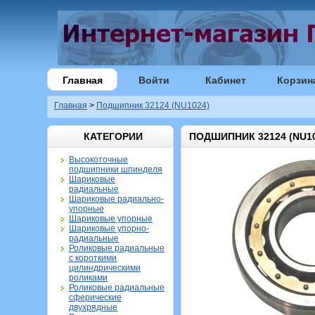
Главная
Войти
Кабинет
Корзин
Главная
>
Подшипник 32124 (NU1024)
КАТЕГОРИИ
ПОДШИПНИК 32124 (NU10
Высокоточные
подшипники шпинделя
Шариковые
радиальные
Шариковые радиально-
упорные
Шариковые упорные
Шариковые упорно-
радиальные
Роликовые радиальные
с короткими
цилиндрическими
роликами
Роликовые радиальные
сферические
двухрядные