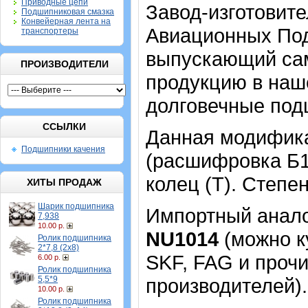
Приводные цепи
Завод-изготовит
Подшипниковая смазка
Конвейерная лента на
Авиационных Под
транспортеры
выпускающий са
ПРОИЗВОДИТЕЛИ
продукцию в наше
долговечные под
ССЫЛКИ
Данная модифика
Подшипники качения
(расшифровка Б1
колец (Т). Степен
ХИТЫ ПРОДАЖ
Шарик подшипника
Импортный аналог
7,938
10.00 р.
NU1014
(можно ку
Ролик подшипника
2*7,8 (2х8)
SKF, FAG и проч
6.00 р.
Ролик подшипника
5,5*9
производителей)
10.00 р.
Ролик подшипника