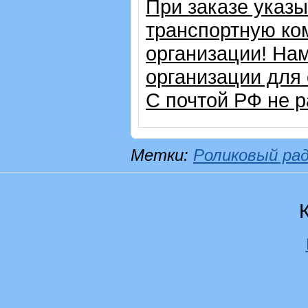
При заказе указ
транспортную ко
организации! На
организации для
С почтой РФ не р
Метки:
Роликовый ра