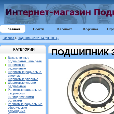
Главная
Войти
Кабинет
Корзина
Оф
Главная
>
Подшипник 32114 (NU1014)
КАТЕГОРИИ
ПОДШИПНИК 32
Высокоточные
подшипники шпинделя
Шариковые
радиальные
Шариковые радиально-
упорные
Шариковые упорные
Шариковые упорно-
радиальные
Роликовые радиальные
с короткими
цилиндрическими
роликами
Роликовые радиальные
сферические
двухрядные