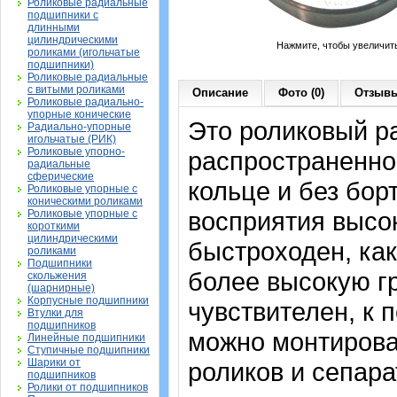
Роликовые радиальные
подшипники с
длинными
цилиндрическими
Нажмите, чтобы увеличит
роликами (игольчатые
подшипники)
Роликовые радиальные
с витыми роликами
Описание
Фото (0)
Отзывы
Роликовые радиально-
упорные конические
Это роликовый р
Радиально-упорные
игольчатые (РИК)
Роликовые упорно-
распространенно
радиальные
сферические
кольце и без бор
Роликовые упорные с
коническими роликами
восприятия высо
Роликовые упорные с
короткими
цилиндрическими
быстроходен, ка
роликами
Подшипники
более высокую г
скольжения
(шарнирные)
Корпусные подшипники
чувствителен, к 
Втулки для
подшипников
можно монтирова
Линейные подшипники
Ступичные подшипники
Шарики от
роликов и сепара
подшипников
Ролики от подшипников