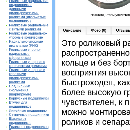
Роликовые радиальные
подшипники с
длинными
цилиндрическими
Нажмите, чтобы увеличит
роликами (игольчатые
подшипники)
Роликовые радиальные
с витыми роликами
Описание
Фото (0)
Отзывы
Роликовые радиально-
упорные конические
Это роликовый р
Радиально-упорные
игольчатые (РИК)
Роликовые упорно-
распространенно
радиальные
сферические
кольце и без бор
Роликовые упорные с
коническими роликами
восприятия высо
Роликовые упорные с
короткими
цилиндрическими
быстроходен, ка
роликами
Подшипники
более высокую г
скольжения
(шарнирные)
Корпусные подшипники
чувствителен, к 
Втулки для
подшипников
можно монтирова
Линейные подшипники
Ступичные подшипники
Шарики от
роликов и сепара
подшипников
Ролики от подшипников