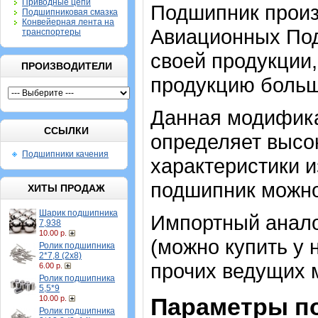
Приводные цепи
Подшипник произ
Подшипниковая смазка
Конвейерная лента на
Авиационных Под
транспортеры
своей продукции,
ПРОИЗВОДИТЕЛИ
продукцию больш
Данная модифика
ССЫЛКИ
определяет высо
Подшипники качения
характеристики и
подшипник можно
ХИТЫ ПРОДАЖ
Шарик подшипника
Импортный анало
7,938
10.00 р.
(можно купить у 
Ролик подшипника
2*7,8 (2х8)
прочих ведущих 
6.00 р.
Ролик подшипника
5,5*9
Параметры п
10.00 р.
Ролик подшипника