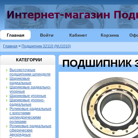
Главная
Войти
Кабинет
Корзина
Оф
Главная
>
Подшипник 32110 (NU1010)
КАТЕГОРИИ
ПОДШИПНИК 32
Высокоточные
подшипники шпинделя
Шариковые
радиальные
Шариковые радиально-
упорные
Шариковые упорные
Шариковые упорно-
радиальные
Роликовые радиальные
с короткими
цилиндрическими
роликами
Роликовые радиальные
сферические
двухрядные