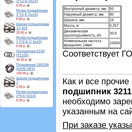
3*13,8 (3х14)
6.00 р.
Внутренний диаметр, мм
50
Ролик подшипника
Наружный диаметр, мм
80
3*15,8 (3х16)
6.00 р.
Ширина, мм
16
Шарик подшипника
Масса, кг
0,357
12,303
Динамическая
20.00 р.
30,8
грузоподъемность, кН
Ролик подшипника
Номинальная частота
2,5*9,8 (2,5х10)
10000
вращения, 1/мин
6.00 р.
Соответствует ГО
Подшипник 8100
(51100)
42.00 р.
Подшипник 180206
(6206-2RS)
135.00 р.
Шарик подшипника
Как и все прочие
2
2.00 р.
подшипник 3211
Ролик подшипника
2*9,8 (2х10)
необходимо зарег
6.00 р.
указанным на са
При заказе указ