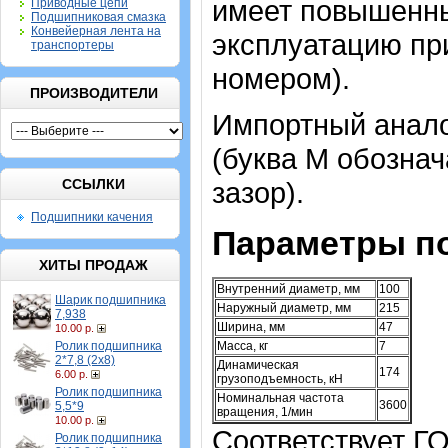
имеет повышенный
Приводные цепи
Подшипниковая смазка
Конвейерная лента на
эксплуатацию пр
транспортеры
номером).
ПРОИЗВОДИТЕЛИ
Импортный аналог
(буква М обознач
ССЫЛКИ
зазор).
Подшипники качения
Параметры п
ХИТЫ ПРОДАЖ
Внутренний диаметр, мм
100
Шарик подшипника
Наружный диаметр, мм
215
7,938
Ширина, мм
47
10.00 р.
Ролик подшипника
Масса, кг
7
2*7,8 (2х8)
Динамическая
174
6.00 р.
грузоподъемность, кН
Ролик подшипника
Номинальная частота
3600
5,5*9
вращения, 1/мин
10.00 р.
Соответствует ГО
Ролик подшипника