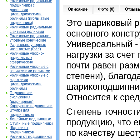
Роликовые радиальные
подшипники с
Описание
Фото (0)
Отзывы
длинными
цилиндрическими
роликами (игольчатые
Это шариковый 
подшипники)
Роликовые радиальные
основного констр
с витыми роликами
Роликовые радиально-
упорные конические
Универсальный -
Радиально-упорные
игольчатые (РИК)
нагрузки за счет
Роликовые упорно-
радиальные
сферические
почти равен раз
Роликовые упорные с
коническими роликами
степени), благод
Роликовые упорные с
короткими
шарикоподшипник
цилиндрическими
роликами
Подшипники
Относится к сре
скольжения
(шарнирные)
Корпусные подшипники
Степень точности
Втулки для
подшипников
Линейные подшипники
продукцию, что е
Ступичные подшипники
Шарики от
по качеству шес
подшипников
Ролики от подшипников