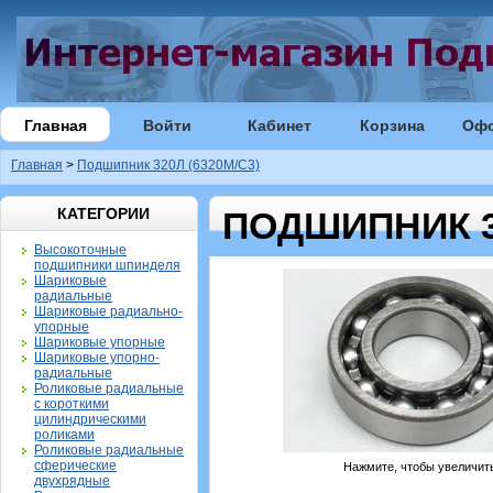
Главная
Войти
Кабинет
Корзина
Оф
Главная
>
Подшипник 320Л (6320M/C3)
КАТЕГОРИИ
ПОДШИПНИК 32
Высокоточные
подшипники шпинделя
Шариковые
радиальные
Шариковые радиально-
упорные
Шариковые упорные
Шариковые упорно-
радиальные
Роликовые радиальные
с короткими
цилиндрическими
роликами
Роликовые радиальные
сферические
Нажмите, чтобы увеличит
двухрядные