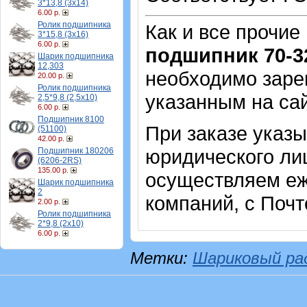
3*13,8 (3х14)
6.00 р.
Ролик подшипника
Как и все прочие
3*15,8 (3х16)
6.00 р.
подшипник 70-3
Шарик подшипника
12,303
необходимо зарег
20.00 р.
Ролик подшипника
указанным на са
2,5*9,8 (2,5х10)
6.00 р.
Подшипник 8100
При заказе указ
(51100)
42.00 р.
юридического лиц
Подшипник 180206
(6206-2RS)
135.00 р.
осуществляем еж
Шарик подшипника
2
компаний, с Почт
2.00 р.
Ролик подшипника
2*9,8 (2х10)
6.00 р.
Метки:
Шариковый ра