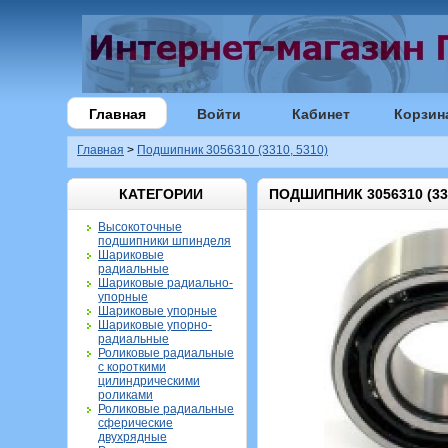
Главная
Войти
Кабинет
Корзин
Главная
>
Подшипник 3056310 (3310, 5310)
КАТЕГОРИИ
ПОДШИПНИК 3056310 (331
Высокоточные
подшипники шпинделя
Шариковые
радиальные
Шариковые радиально-
упорные
Шариковые упорные
Шариковые упорно-
радиальные
Роликовые радиальные
с короткими
цилиндрическими
роликами
Роликовые радиальные
сферические
двухрядные