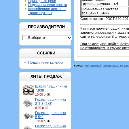
Приводные цепи
грузоподъемность, кН
Подшипниковая смазка
Конвейерная лента на
Номинальная частота
транспортеры
вращения, 1/мин
Соответствует ГОСТ 520-2011
ПРОИЗВОДИТЕЛИ
Как и все прочие подшипники
зарегистрироваться и указат
сайте телефонам. В случае, 
При заказе указывайте, пож
не отправляем. В случае опт
ССЫЛКИ
Подшипники качения
Метки:
двухрядный
,
шариковый радиа
ХИТЫ ПРОДАЖ
Шарик подшипника
7,938
10.00 р.
Ролик подшипника
2*7,8 (2х8)
6.00 р.
Ролик подшипника
5,5*9
10.00 р.
Ролик подшипника