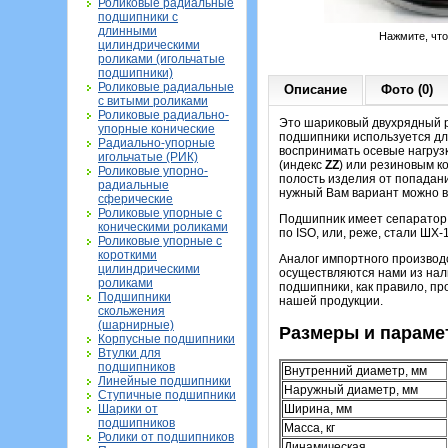
Роликовые радиальные
подшипники с
длинными
Нажмите, чт
цилиндрическими
роликами (игольчатые
подшипники)
Роликовые радиальные
Описание
Фото (0)
с витыми роликами
Роликовые радиально-
Это шариковый двухрядный р
упорные конические
подшипники используется для
Радиально-упорные
воспринимать осевые нагруз
игольчатые (РИК)
(индекс
ZZ
) или резиновым 
Роликовые упорно-
полость изделия от попадани
радиальные
нужный Вам вариант можно в 
сферические
Роликовые упорные с
Подшипник имеет сепаратор и
коническими роликами
по ISO, или, реже, стали ШХ-
Роликовые упорные с
короткими
Аналог импортного производ
цилиндрическими
осуществляются нами из нали
роликами
подшипники, как правило, пр
Подшипники
нашей продукции.
скольжения
(шарнирные)
Размеры и парамет
Корпусные подшипники
Втулки для
подшипников
Внутренний диаметр, мм
Линейные подшипники
Наружный диаметр, мм
Ступичные подшипники
Ширина, мм
Шарики от
подшипников
Масса, кг
Ролики от подшипников
Динамическая