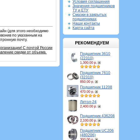
Условия соглашения
Значения подшипников
ТУ и ЕТУ
Смазки в закрытых
подшипниках
Наши контакты
Карта сайта
айн (для этого необходимо
звонив по указанным на
ктронную почту.
РЕКОМЕНДУЕМ
организации!
С почтой России
вление скидки от объема.
Подшипник 3610
(22310)
1,300.00 р.
Подшипник 7610
(32310)
850.00 р.
Подшипник 11208
470.00 р.
Литол-24
2,400.00 р.
Подшипник 436208
2,100.00 р.
Подшипник UC206
(480206)
300.00 р.