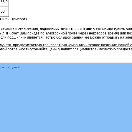
88,0
00
 и ISO (импорт).
 качения и скольжения,
подшипник 3056310 (3310 или 5310
можно купить онл
ь ИНН, счет Вам придет по электронной почте через некоторое время) или по
если подшипник является частью большой заявки, ее можно отправить на эле
алуйста, предпочитаемую транспортную компанию и точное название Вашей 
овой потребности уточняйте цены у наших специалистов - возможно предоста
льно-упорный
,