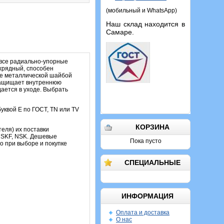
(мобильный и WhatsApp)
Наш склад находится в
Самаре.
 все радиально-упорные
ухрядный, способен
ые металлической шайбой
 защищает внутреннюю
дается в уходе. Выбрать
уквой Е по ГОСТ, TN или TV
КОРЗИНА
теля) их поставки
, SKF, NSK. Дешевые
Пока пусто
о при выборе и покупке
СПЕЦИАЛЬНЫЕ
ИНФОРМАЦИЯ
Оплата и доставка
О нас