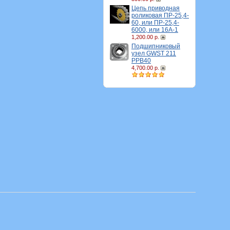
Цепь приводная
роликовая ПР-25,4-
60, или ПР-25,4-
6000, или 16A-1
1,200.00 р.
Подшипниковый
узел GWST 211
PPB40
4,700.00 р.