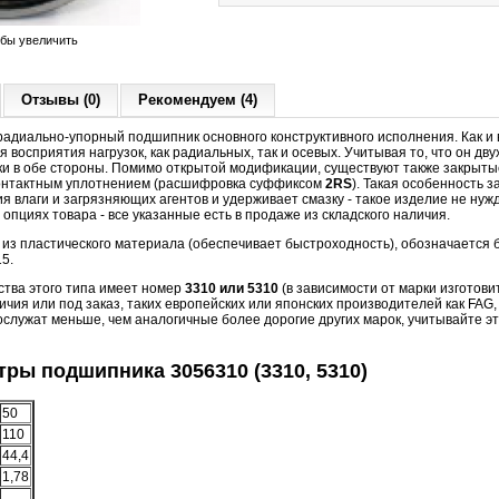
обы увеличить
Отзывы (0)
Рекомендуем (4)
адиально-упорный подшипник основного конструктивного исполнения. Как и
 восприятия нагрузок, как радиальных, так и осевых. Учитывая то, что он дв
ки в обе стороны. Помимо открытой модификации, существуют также закрыт
контактным уплотнением (расшифровка суффиксом
2RS
). Такая особенность
я влаги и загрязняющих агентов и удерживает смазку - такое изделие не нуж
опциях товара - все указанные есть в продаже из складского наличия.
з пластического материала (обеспечивает быстроходность), обозначается б
15.
ства этого типа имеет номер
3310
или
5310
(в зависимости от марки изготови
чия или под заказ, таких европейских или японских производителей как FAG
ослужат меньше, чем аналогичные более дорогие других марок, учитывайте эт
ры подшипника 3056310 (3310, 5310)
50
110
44,4
1,78