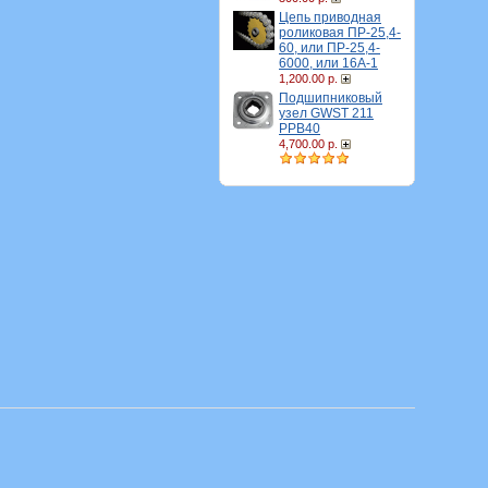
Цепь приводная
роликовая ПР-25,4-
60, или ПР-25,4-
6000, или 16A-1
1,200.00 р.
Подшипниковый
узел GWST 211
PPB40
4,700.00 р.