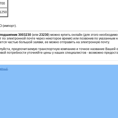
700
1250
O (импорт).
подшипник 3003230
(или
23230
)
можно купить онлайн (для этого необходимо
т по электронной почте через некоторое время) или позвонив по указанным 
ется частью большой заявки, ее можно отправить на электронную почту.
алуйста, предпочитаемую транспортную компанию и точное название Вашей о
овой потребности уточняйте цены у наших специалистов - возможно предоста
рядный
,