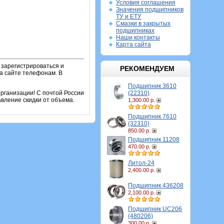
Условия соглашения
Значения подшипников
ТУ и ЕТУ
Смазки в закрытых
подшипниках
Наши контакты
Карта сайта
 зарегистрироваться и
РЕКОМЕНДУЕМ
на сайте телефонам. В
Подшипник 3610
(22310)
рганизации! С почтой России
вление скидки от объема.
1,300.00 р.
Подшипник 7610
(32310)
850.00 р.
Подшипник 11208
470.00 р.
Литол-24
2,400.00 р.
Подшипник 436208
2,100.00 р.
Подшипник UC206
(480206)
300.00 р.