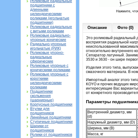
Роликовые радиальные
подшипники с
длинными
Нажмите, что
цилиндрическими
роликами (игольчатые
подшипники)
Роликовые радиальные
Описание
Фото (0)
с витыми роликами
Роликовые радиально-
Это роликовый радиальный д
упорные конические
восприятия радиальной нагру
Радиально-упорные
неиспользованной максималь
игольчатые (РИК)
относительно внутреннего ко
Роликовые упорно-
Сепаратор латунный. Заним
радиальные
3530 и 3630 - он шире первог
сферические
Роликовые упорные с
Изделия этого типа, выпуска
коническими роликами
смазочного материала. В номе
Роликовые упорные с
короткими
Импортный аналог этого тип
цилиндрическими
KOYO и прочих ведущих миров
роликами
интересующие Вас варианты
Подшипники
от конкретного производител
скольжения
(шарнирные)
Параметры подшипника
Корпусные подшипники
Втулки для
Внутренний диаметр, мм
подшипников
(d)
Линейные подшипники
Ступичные подшипники
Наружный диаметр, мм (D)
Шарики от
Ширина, мм (B)
подшипников
Масса, кг
Ролики от подшипников