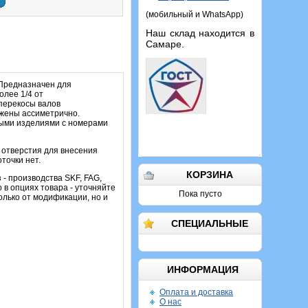
(мобильный и WhatsApp)
Наш склад находится в
Самаре.
 Предназначен для
олее 1/4 от
перекосы валов
ожены ассиметрично.
ыми изделиями с номерами
 отверстия для внесения
точки нет.
КОРЗИНА
 - производства SKF, FAG,
 в опциях товара - уточняйте
Пока пусто
олько от модификации, но и
СПЕЦИАЛЬНЫЕ
ИНФОРМАЦИЯ
Оплата и доставка
О нас