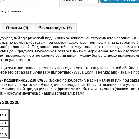
Количество:
Добавить в корзину
бы увеличить
Отзывы (0)
Рекомендуем (5)
вухрядный сферический подшипник основного конструктивного исполнения.
зки, но может работать и под осевой (двухсторонней), величина которой не б
ной радиальной. Подшипник способен самоустанавливаться и выдерживать 
льца до 2 градусов. Посадочное отверстие - цилиндрическое. Ролики распол
ает промежуточное положение серии ширин между более широко применяем
о, но уже второго.
ющиеся в настоящее время, почти всегда имеют канавку на внешней обойме и
ре это отражает буква Н (у импортных - W33). Если Н не указано - значит про
а -
подшипник 23230 CW33
(можно приобрести у нас из наличия или под заказ
ых производителей). В продаже со склада есть больше позиций, чем указано
.
У импортной продукции расшифровок может быть очень много (зависит не т
я) - консультируйтесь с нашими специалистами.
 3003230
150
270
96
23,6