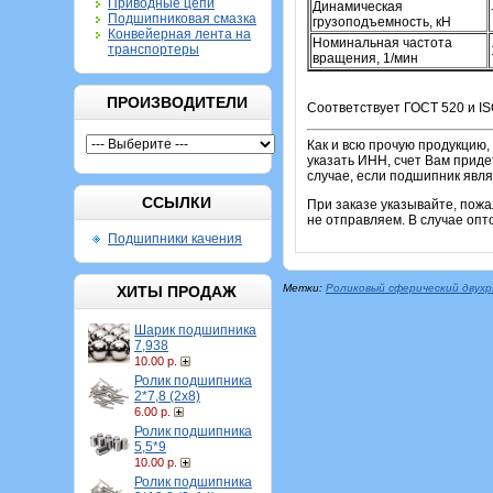
Приводные цепи
Динамическая
Подшипниковая смазка
грузоподъемность, кН
Конвейерная лента на
Номинальная частота
транспортеры
вращения, 1/мин
ПРОИЗВОДИТЕЛИ
Соответствует ГОСТ 520 и IS
Как и всю прочую продукцию,
указать ИНН, счет Вам приде
случае, если подшипник явля
ССЫЛКИ
При заказе указывайте, пож
не отправляем. В случае опт
Подшипники качения
Метки:
Роликовый сферический двух
ХИТЫ ПРОДАЖ
Шарик подшипника
7,938
10.00 р.
Ролик подшипника
2*7,8 (2х8)
6.00 р.
Ролик подшипника
5,5*9
10.00 р.
Ролик подшипника