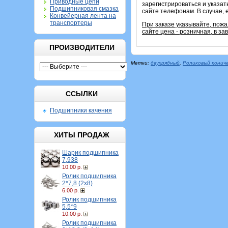
Приводные цепи
зарегистрироваться и указат
Подшипниковая смазка
сайте телефонам. В случае, 
Конвейерная лента на
транспортеры
При заказе указывайте, пож
сайте цена - розничная, в з
ПРОИЗВОДИТЕЛИ
Метки:
двухрядный
,
Роликовый конич
ССЫЛКИ
Подшипники качения
ХИТЫ ПРОДАЖ
Шарик подшипника
7,938
10.00 р.
Ролик подшипника
2*7,8 (2х8)
6.00 р.
Ролик подшипника
5,5*9
10.00 р.
Ролик подшипника