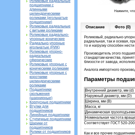
Роликовые радиальные
подшипники с
длинными
Нажмите, чт
цилиндрическими
роликами (игольчатые
подшипники)
Роликовые радиальные
Описание
Фото (0)
с витыми роликами
Роликовые радиально-
Роликовый, радиально-упорны
упорные конические
радиальная, так и осевая, 
Радиально-упорные
то и нагрузку способен нест
игольчатые (РИК)
Роликовые упорно-
Производитель этого подшип
радиальные
стандартам качества, приня
сферические
близости от завода, исполн
Роликовые упорные с
коническими роликами
Аналога импортного производ
Роликовые упорные с
короткими
Параметры подшип
цилиндрическими
роликами
Подшипники
Внутренний диаметр, мм (d)
скольжения
Наружный диаметр, мм (D)
(шарнирные)
Ширина, мм (B)
Корпусные подшипники
Втулки для
Масса, кг
подшипников
Динамическая грузоподъемн
Линейные подшипники
Номинальная частота враще
Ступичные подшипники
Соответствует ГОСТ 520-200
Шарики от
подшипников
Ролики от подшипников
Как и все прочие подшипники