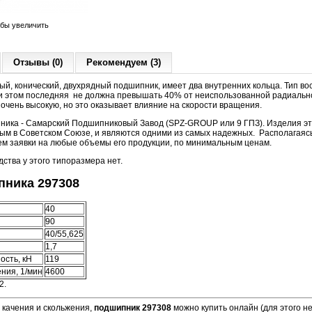
обы увеличить
Отзывы (0)
Рекомендуем (3)
й, конический, двухрядный подшипник, имеет два внутренних кольца. Тип вос
при этом последняя не должна превышать 40% от неиспользованной радиально
и очень высокую, но это оказывает влияние на скорости вращения.
ника - Самарский Подшипниковый Завод (SPZ-GROUP или 9 ГПЗ). Изделия эт
тым в Советском Союзе, и являются одними из самых надежных. Располагаяс
яем заявки на любые объемы его продукции, по минимальным ценам.
ства у этого типоразмера нет.
ника 297308
40
90
40/55,625
1,7
ость, кН
119
ния, 1/мин
4600
2.
 качения и скольжения,
подшипник 297308
можно купить онлайн (для этого 