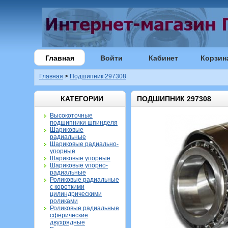
Главная
Войти
Кабинет
Корзин
Главная
>
Подшипник 297308
КАТЕГОРИИ
ПОДШИПНИК 297308
Высокоточные
подшипники шпинделя
Шариковые
радиальные
Шариковые радиально-
упорные
Шариковые упорные
Шариковые упорно-
радиальные
Роликовые радиальные
с короткими
цилиндрическими
роликами
Роликовые радиальные
сферические
двухрядные