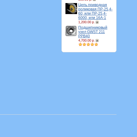
Цепь приводная
роликовая ПР-25,4-
60, или ПР-25,4-
6000, или 16A-1
1,200.00 р.
Подшипниковый
узел GWST 211
PPB40
4,700.00 р.