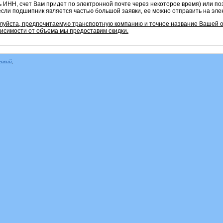
ь ИНН, счет Вам придет по электронной почте через некоторое время) или по
если подшипник является частью большой заявки, ее можно отправить на эле
алуйста, предпочитаемую транспортную компанию и точное название Вашей о
ависимости от объема мы предоставим скидки.
еский
,