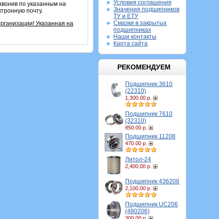
Условия соглашения
звонив по указанным на
Значения подшипников
ктронную почту.
ТУ и ЕТУ
Смазки в закрытых
рганизации! Указанная на
подшипниках
Наши контакты
Карта сайта
РЕКОМЕНДУЕМ
Подшипник 3610
(22310)
1,300.00 р.
Подшипник 7610
(32310)
850.00 р.
Подшипник 11208
470.00 р.
Литол-24
2,400.00 р.
Подшипник 436208
2,100.00 р.
Подшипник UC206
(480206)
300.00 р.