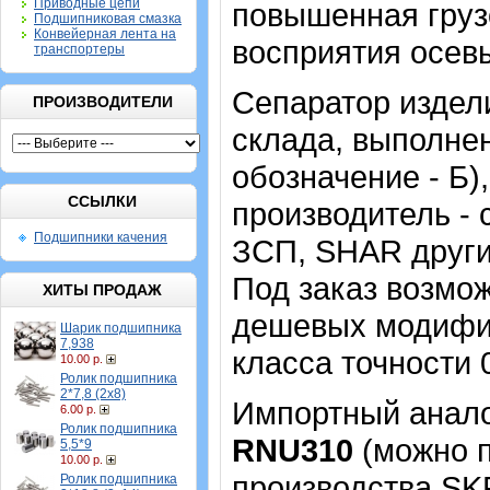
Приводные цепи
повышенная груз
Подшипниковая смазка
Конвейерная лента на
восприятия осевы
транспортеры
Сепаратор издели
ПРОИЗВОДИТЕЛИ
склада, выполне
обозначение - Б)
ССЫЛКИ
производитель - 
Подшипники качения
ЗСП, SHAR други
Под заказ возмож
ХИТЫ ПРОДАЖ
дешевых модифик
Шарик подшипника
7,938
класса точности 0
10.00 р.
Ролик подшипника
2*7,8 (2х8)
Импортный аналог
6.00 р.
Ролик подшипника
RNU310
(можно п
5,5*9
10.00 р.
производства SK
Ролик подшипника