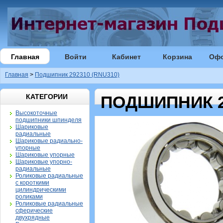
Главная
Войти
Кабинет
Корзина
Оф
Главная
>
Подшипник 292310 (RNU310)
КАТЕГОРИИ
ПОДШИПНИК 29
Высокоточные
подшипники шпинделя
Шариковые
радиальные
Шариковые радиально-
упорные
Шариковые упорные
Шариковые упорно-
радиальные
Роликовые радиальные
с короткими
цилиндрическими
роликами
Роликовые радиальные
сферические
двухрядные