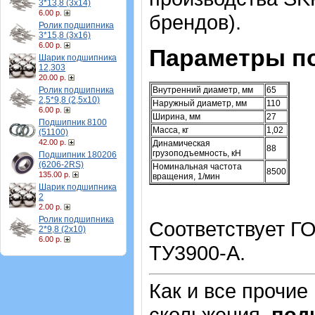
3*13,8 (3х14)
6.00 р.
брендов).
Ролик подшипника
3*15,8 (3х16)
6.00 р.
Параметры п
Шарик подшипника
12,303
20.00 р.
Ролик подшипника
Внутренний диаметр, мм
65
2,5*9,8 (2,5х10)
Наружный диаметр, мм
110
6.00 р.
Ширина, мм
27
Подшипник 8100
Масса, кг
1,02
(51100)
42.00 р.
Динамическая
88
грузоподъемность, кН
Подшипник 180206
(6206-2RS)
Номинальная частота
8500
135.00 р.
вращения, 1/мин
Шарик подшипника
2
2.00 р.
Ролик подшипника
Соответствует Г
2*9,8 (2х10)
6.00 р.
ТУ3900-А.
Как и все прочие
скольжения,
под