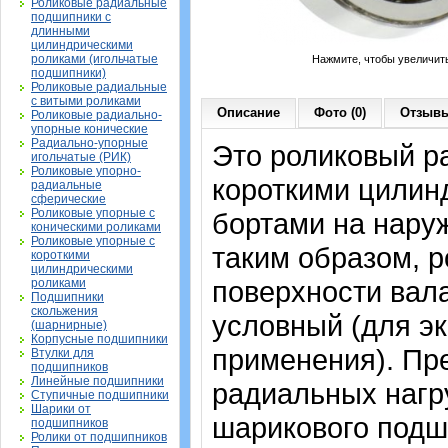
Роликовые радиальные
подшипники с
длинными
цилиндрическими
роликами (игольчатые
Нажмите, чтобы увеличит
подшипники)
Роликовые радиальные
с витыми роликами
Описание
Фото (0)
Отзывы
Роликовые радиально-
упорные конические
Радиально-упорные
Это роликовый р
игольчатые (РИК)
Роликовые упорно-
короткими цилин
радиальные
сферические
Роликовые упорные с
бортами на наруж
коническими роликами
Роликовые упорные с
таким образом, 
короткими
цилиндрическими
поверхности вала
роликами
Подшипники
скольжения
условный (для эк
(шарнирные)
Корпусные подшипники
применения). Пр
Втулки для
подшипников
Линейные подшипники
радиальных нагру
Ступичные подшипники
Шарики от
шарикового подши
подшипников
Ролики от подшипников