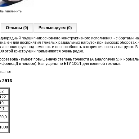
обы увеличить
Отзывы (0)
Рекомендуем (0)
днорядный подшипник основного конструктивного исполнения - с бортами на
значен для восприятия тяжелых радиальных нагрузок при высоких оборотах. 
вышенная грузоподъемность и неспособность восприятия осевых нагрузок. В
900 этой конструкции применяются очень редко.
осрезерва - имеют повышенную степень точности (А аналогично 5) и нормал
фровка Д в номере). Выпущены по ЕТУ 100/1 для военной техники.
па нет.
 2916
82
122
19
0,7
30,0
1000