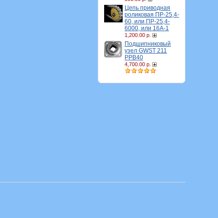
Цепь приводная
роликовая ПР-25,4-
60, или ПР-25,4-
6000, или 16A-1
1,200.00 р.
Подшипниковый
узел GWST 211
PPB40
4,700.00 р.