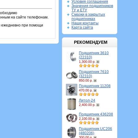
Условия соглашения
Значения подшипников
ТУ и ЕТУ
еобходимо
Смазки в закрытых
занным на сайте телефонам.
подшипниках
Наши контакты
м ежедневно при помощи
Карта сайта
РЕКОМЕНДУЕМ
Подшипник 3610
(22310)
1,300.00 р.
Подшипник 7610
(32310)
850.00 р.
Подшипник 11208
470.00 р.
Литол-24
2,400.00 р.
Подшипник 436208
2,100.00 р.
Подшипник UC206
(480206)
300.00 р.