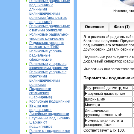
Роликовые радиальные
подшипники с
длинными
Нажмите, чт
цилиндрическими
роликами (игольчатые
подшипники)
Роликовые радиальные
Описание
Фото (1)
с витыми роликами
Роликовые радиально-
Это роликовый радиальный о
упорные конические
бортов на наружном. Предна
Радиально-упорные
подшипника его отличает по
игольчатые (РИК)
других серий, детали серии 
Роликовые упорно-
радиальные
Подшипники реализуются с г
сферические
дюралевый сепаратор (расши
Роликовые упорные с
коническими роликами
Импортных аналогов этого ти
Роликовые упорные с
короткими
Параметры подшипника
цилиндрическими
роликами
Внутренний диаметр, мм
Подшипники
скольжения
Наружный диаметр, мм
(шарнирные)
Ширина, мм
Корпусные подшипники
Масса, кг
Втулки для
подшипников
Динамическая
Линейные подшипники
грузоподъемность, кН
Ступичные подшипники
Номинальная частота
Шарики от
вращения, 1/мин
подшипников
Соответствует ЕТУ 100.
Ролики от подшипников