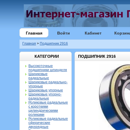
Главная
Войти
Кабинет
Корзин
Главная
>
Подшипник 2916
КАТЕГОРИИ
ПОДШИПНИК 2916
Высокоточные
подшипники шпинделя
Шариковые
радиальные
Шариковые радиально-
упорные
Шариковые упорные
Шариковые упорно-
радиальные
Роликовые радиальные
с короткими
цилиндрическими
роликами
Роликовые радиальные
сферические
двухрядные