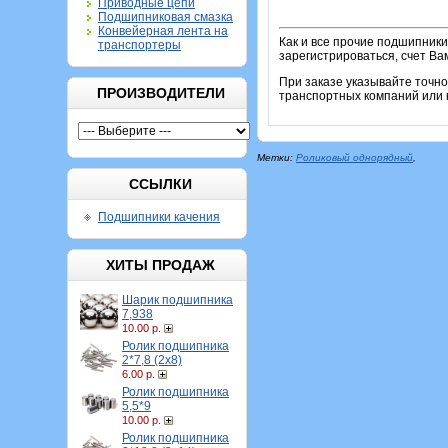
Приводные цепи
Подшипниковая смазка
Конвейерная лента на
Как и все прочие подшипники
транспортеры
зарегистрироваться, счет Ва
При заказе указывайте точн
ПРОИЗВОДИТЕЛИ
транспортных компаний или к
Метки:
Роликовый однорядный
,
ССЫЛКИ
Подшипники качения
ХИТЫ ПРОДАЖ
Шарик подшипника
7,938
10.00 р.
Ролик подшипника
2*7,8 (2х8)
6.00 р.
Ролик подшипника
5,5*9
10.00 р.
Ролик подшипника