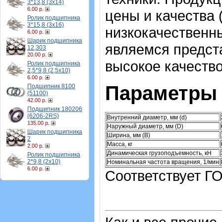
3*13,8 (3х14)
6.00 р.
цены и качества 
Ролик подшипника
3*15,8 (3х16)
низкокачественн
6.00 р.
Шарик подшипника
являемся предст
12,303
20.00 р.
высокое качество
Ролик подшипника
2,5*9,8 (2,5х10)
6.00 р.
Параметры 
Подшипник 8100
(51100)
42.00 р.
Подшипник 180206
(6206-2RS)
Внутренний диаметр, мм (d)
135.00 р.
Наружный диаметр, мм (D)
Шарик подшипника
Ширина, мм (B)
2
Масса, кг
2.00 р.
Динамическая грузоподъемность, кН
Ролик подшипника
2*9,8 (2х10)
Номинальная частота вращения, 1/мин
6.00 р.
Соответствует ГО