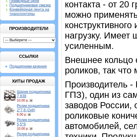
Приводные цепи
контакта - от 20
Подшипниковая смазка
Конвейерная лента на
можно применять
транспортеры
конструктивного
ПРОИЗВОДИТЕЛИ
нагрузку. Имеет 
усиленным.
ССЫЛКИ
Внешнее кольцо 
Подшипники качения
роликов, так что
ХИТЫ ПРОДАЖ
Производитель -
Шарик подшипника
ГПЗ), один из с
7,938
10.00 р.
заводов России, 
Ролик подшипника
2*7,8 (2х8)
роликовые конич
6.00 р.
Ролик подшипника
автомобилей, се
5,5*9
10.00 р.
техники. Продук
Ролик подшипника