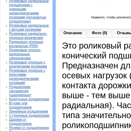
Роликовые радиальные
подшипники с
длинными
цилиндрическими
роликами (игольчатые
Нажмите, чтобы увеличит
подшипники)
Роликовые радиальные
с витыми роликами
Описание
Фото (0)
Отзывы
Роликовые радиально-
упорные конические
Радиально-упорные
Это роликовый р
игольчатые (РИК)
Роликовые упорно-
конический подши
радиальные
сферические
Роликовые упорные с
Предназначен для
коническими роликами
Роликовые упорные с
осевых нагрузок 
короткими
цилиндрическими
контакта дорожки
роликами
Подшипники
скольжения
выше - тем выше
(шарнирные)
Корпусные подшипники
радиальная). Ча
Втулки для
подшипников
Линейные подшипники
типа значительно
Ступичные подшипники
Шарики от
роликоподшипник
подшипников
Ролики от подшипников