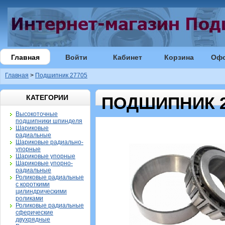
Главная
Войти
Кабинет
Корзина
Оф
Главная
>
Подшипник 27705
КАТЕГОРИИ
ПОДШИПНИК 2
Высокоточные
подшипники шпинделя
Шариковые
радиальные
Шариковые радиально-
упорные
Шариковые упорные
Шариковые упорно-
радиальные
Роликовые радиальные
с короткими
цилиндрическими
роликами
Роликовые радиальные
сферические
двухрядные