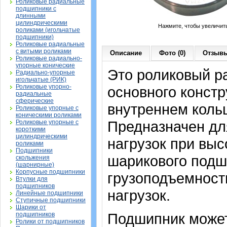
Роликовые радиальные
подшипники с
длинными
цилиндрическими
Нажмите, чтобы увеличит
роликами (игольчатые
подшипники)
Роликовые радиальные
с витыми роликами
Описание
Фото (0)
Отзывы
Роликовые радиально-
упорные конические
Это роликовый р
Радиально-упорные
игольчатые (РИК)
Роликовые упорно-
основного констр
радиальные
сферические
внутреннем кольц
Роликовые упорные с
коническими роликами
Предназначен дл
Роликовые упорные с
короткими
цилиндрическими
нагрузок при выс
роликами
Подшипники
шарикового подш
скольжения
(шарнирные)
Корпусные подшипники
грузоподъемност
Втулки для
подшипников
нагрузок.
Линейные подшипники
Ступичные подшипники
Шарики от
Подшипник может
подшипников
Ролики от подшипников