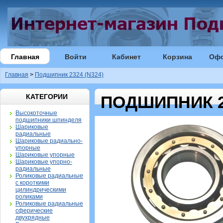
Главная
Войти
Кабинет
Корзина
Оф
Главная
>
Подшипник 2324 (N324)
КАТЕГОРИИ
ПОДШИПНИК 23
Высокоточные
подшипники шпинделя
Шариковые
радиальные
Шариковые радиально-
упорные
Шариковые упорные
Шариковые упорно-
радиальные
Роликовые радиальные
с короткими
цилиндрическими
роликами
Роликовые радиальные
сферические
двухрядные