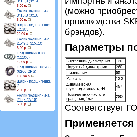
Импортный аналог
3*13,8 (3х14)
6.00 р.
(можно приобрест
Ролик подшипника
3*15,8 (3х16)
производства SK
6.00 р.
Шарик подшипника
брэндов).
12,303
20.00 р.
Ролик подшипника
2,5*9,8 (2,5х10)
Параметры п
6.00 р.
Подшипник 8100
(51100)
Внутренний диаметр, мм
120
42.00 р.
Наружный диаметр, мм
260
Подшипник 180206
(6206-2RS)
Ширина, мм
55
135.00 р.
Масса, кг
13,3
Шарик подшипника
Динамическая
2
457
грузоподъемность, кН
2.00 р.
Номинальная частота
Ролик подшипника
2800
вращения, 1/мин
2*9,8 (2х10)
6.00 р.
Соответствует ГО
Применяется 