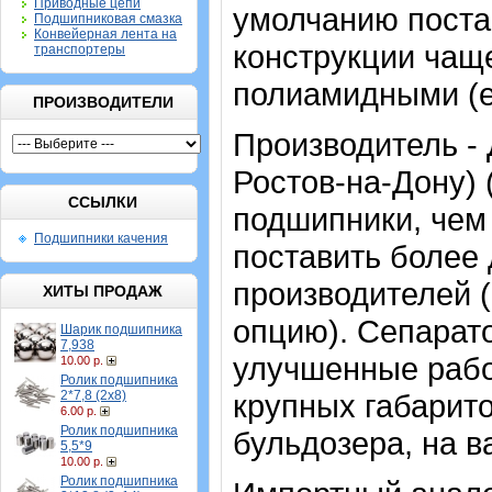
Приводные цепи
умолчанию постав
Подшипниковая смазка
Конвейерная лента на
конструкции чащ
транспортеры
полиамидными (е
ПРОИЗВОДИТЕЛИ
Производитель -
Ростов-на-Дону) 
ССЫЛКИ
подшипники, чем
Подшипники качения
поставить более
производителей 
ХИТЫ ПРОДАЖ
опцию). Сепарато
Шарик подшипника
7,938
улучшенные рабо
10.00 р.
Ролик подшипника
2*7,8 (2х8)
крупных габарито
6.00 р.
Ролик подшипника
бульдозера, на 
5,5*9
10.00 р.
Ролик подшипника