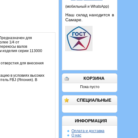
(мобильный и WhatsApp)
Наш склад находится в
Самаре.
 Предназначен для
олее 1/4 от
перекосы валов
им изделия серии 113000
 отверстия для внесения
тацию в условиях высоких
КОРЗИНА
тель FBJ (Япония). В
Пока пусто
СПЕЦИАЛЬНЫЕ
ИНФОРМАЦИЯ
Оплата и доставка
О нас