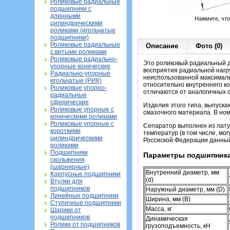
Роликовые радиальные
подшипники с
длинными
Нажмите, чт
цилиндрическими
роликами (игольчатые
подшипники)
Роликовые радиальные
Описание
Фото (0)
с витыми роликами
Роликовые радиально-
Это роликовый радиальный д
упорные конические
восприятия радиальной нагру
Радиально-упорные
неиспользованной максималь
игольчатые (РИК)
относительно внутреннего кол
Роликовые упорно-
отличаются от аналогичных 
радиальные
сферические
Изделия этого типа, выпуска
Роликовые упорные с
смазочного материала. В но
коническими роликами
Роликовые упорные с
Сепаратор выполнен из латун
короткими
температур (в том числе, мо
цилиндрическими
Россиской Федерации данный
роликами
Подшипники
Параметры подшипника
скольжения
(шарнирные)
Внутренний диаметр, мм
Корпусные подшипники
(d)
Втулки для
подшипников
Наружный диаметр, мм (D)
Линейные подшипники
Ширина, мм (B)
Ступичные подшипники
Масса, кг
Шарики от
подшипников
Динамическая
Ролики от подшипников
грузоподъемность, кН