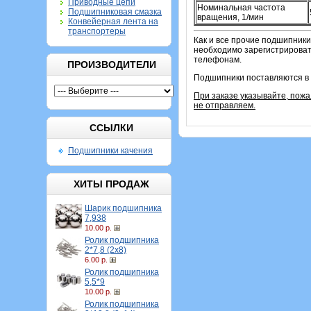
Приводные цепи
Номинальная частота
Подшипниковая смазка
вращения, 1/мин
Конвейерная лента на
транспортеры
Как и все прочие подшипники
необходимо зарегистрировать
телефонам.
ПРОИЗВОДИТЕЛИ
Подшипники поставляются в 
При заказе указывайте, пож
не отправляем.
ССЫЛКИ
Подшипники качения
ХИТЫ ПРОДАЖ
Шарик подшипника
7,938
10.00 р.
Ролик подшипника
2*7,8 (2х8)
6.00 р.
Ролик подшипника
5,5*9
10.00 р.
Ролик подшипника