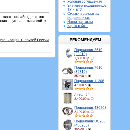
Условия соглашения
Значения подшипников
ТУ и ЕТУ
Смазки в закрытых
аказать онлайн (для этого
подшипниках
онив по указанным на сайте
Наши контакты
Карта сайта
РЕКОМЕНДУЕМ
рганизации! С почтой России
Подшипник 3610
(22310)
1,300.00 р.
Подшипник 7610
(32310)
850.00 р.
Подшипник 11208
470.00 р.
Литол-24
2,400.00 р.
Подшипник 436208
2,100.00 р.
Подшипник UC206
(480206)
300.00 р.