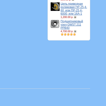
Цепь приводная
роликовая ПР-25,4-
60, или ПР-25,4-
6000, или 16A-1
1,200.00 р.
Подшипниковый
узел GWST 211
PPB40
4,700.00 р.