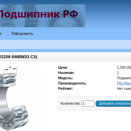
а
Оформить
22208 КМВW33 С3)
Цена:
1,265.00
Наличие:
1
Модель:
Подшип
Производитель:
FBJ Япо
Рейтинг:
Нет оце
Количество:
Добавить в корзин