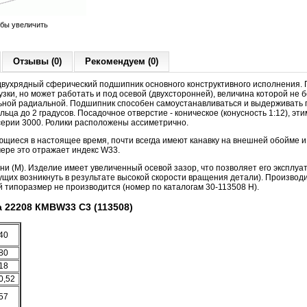
обы увеличить
Отзывы (0)
Рекомендуем (0)
вухрядный сферический подшипник основного конструктивного исполнения.
зки, но может работать и под осевой (двухсторонней), величина которой не б
ной радиальной. Подшипник способен самоустанавливаться и выдерживать 
ьца до 2 градусов. Посадочное отверстие - коническое (конусность 1:12), эт
серии 3000. Ролики расположены ассиметрично.
ющиеся в настоящее время, почти всегда имеют канавку на внешней обойме и
мере это отражает индекс W33.
и (M). Изделие имеет увеличенный осевой зазор, что позволяет его эксплуа
гущих возникнуть в результате высокой скорости вращения детали). Производи
 типоразмер не производится (номер по каталогам 30-113508 Н).
 22208 КМВW33 С3 (113508)
40
80
18
0,52
57