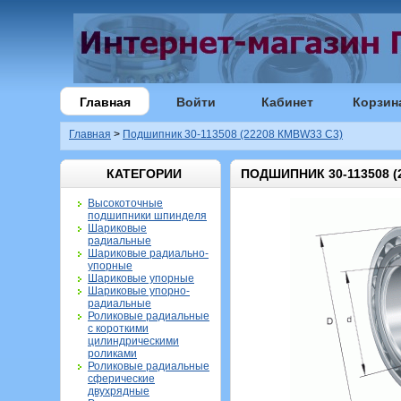
Главная
Войти
Кабинет
Корзин
Главная
>
Подшипник 30-113508 (22208 КМВW33 С3)
КАТЕГОРИИ
ПОДШИПНИК 30-113508 (
Высокоточные
подшипники шпинделя
Шариковые
радиальные
Шариковые радиально-
упорные
Шариковые упорные
Шариковые упорно-
радиальные
Роликовые радиальные
с короткими
цилиндрическими
роликами
Роликовые радиальные
сферические
двухрядные