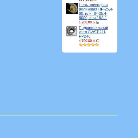
Цепь приводная
роликовая ПР-25,4-
60, или ПР-25,4-
6000, или 16A-1
1,200.00 р.
Подшипниковый
узел GWST 211
PPB40
4,700.00 р.