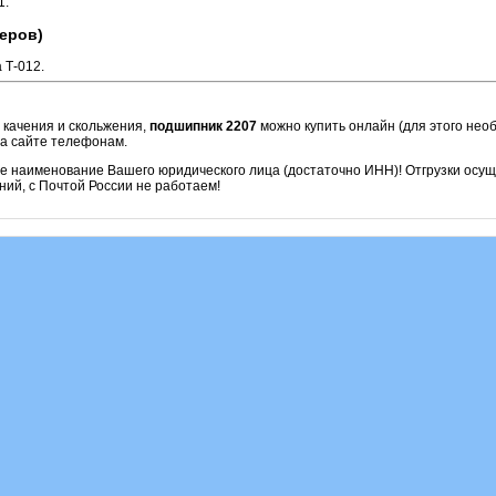
1.
еров)
 Т-012.
 качения и скольжения,
подшипник 2207
можно купить онлайн (для этого нео
на сайте телефонам.
ое наименование Вашего юридического лица (достаточно ИНН)! Отгрузки осу
ий, с Почтой России не работаем!