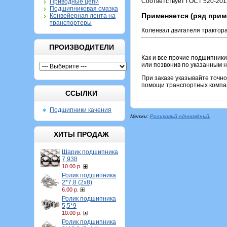
Соответствует ГОСТ 520-201
Приводные цепи
Подшипниковая смазка
Применяется (ряд прим
Конвейерная лента на
транспортеры
Коленвал двигателя трактора
ПРОИЗВОДИТЕЛИ
Как и все прочие подшипники
или позвонив по указанным 
При заказе указывайте точн
помощи транспортных компан
ССЫЛКИ
Подшипники качения
Метки:
Роликовый однорядный
,
ХИТЫ ПРОДАЖ
Шарик подшипника
7,938
10.00 р.
Ролик подшипника
2*7,8 (2х8)
6.00 р.
Ролик подшипника
5,5*9
10.00 р.
Ролик подшипника