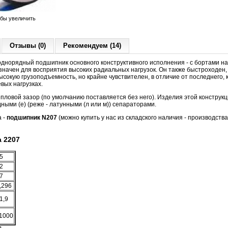
обы увеличить
Отзывы (0)
Рекомендуем (14)
днорядный подшипник основного конструктивного исполнения - с бортами на
начен для восприятия высоких радиальных нагрузок. Он также быстроходен,
сокую грузоподъемность, но крайне чувствителен, в отличие от последнего, к
вых нагрузках.
ловой зазор (по умолчанию поставляется без него). Изделия этой конструк
ными (е) (реже - латунными (л или м)) сепараторами.
а -
подшипник N207
(можно купить у нас из складского наличия - производства
 2207
5
2
7
,296
1,9
1000