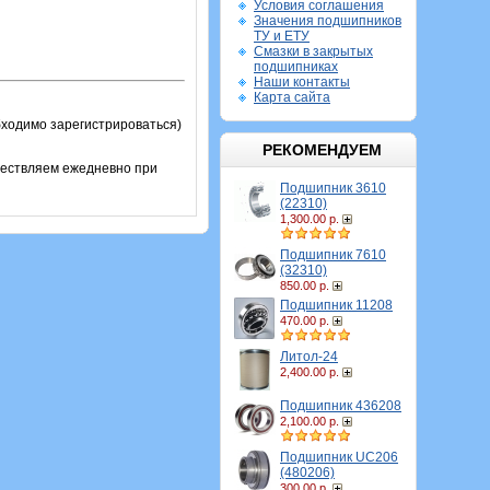
Условия соглашения
Значения подшипников
ТУ и ЕТУ
Смазки в закрытых
подшипниках
Наши контакты
Карта сайта
бходимо зарегистрироваться)
РЕКОМЕНДУЕМ
ществляем ежедневно при
Подшипник 3610
(22310)
1,300.00 р.
Подшипник 7610
(32310)
850.00 р.
Подшипник 11208
470.00 р.
Литол-24
2,400.00 р.
Подшипник 436208
2,100.00 р.
Подшипник UC206
(480206)
300.00 р.