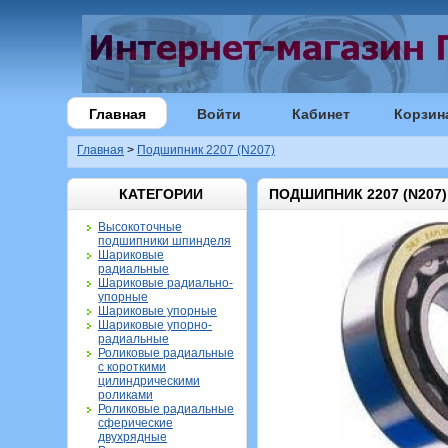
Главная
Войти
Кабинет
Корзин
Главная
>
Подшипник 2207 (N207)
КАТЕГОРИИ
ПОДШИПНИК 2207 (N207)
Высокоточные
подшипники шпинделя
Шариковые
радиальные
Шариковые радиально-
упорные
Шариковые упорные
Шариковые упорно-
радиальные
Роликовые радиальные
с короткими
цилиндрическими
роликами
Роликовые радиальные
сферические
двухрядные