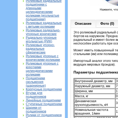
Роликовые радиальные
подшипники с
длинными
Нажмите, чт
цилиндрическими
роликами (игольчатые
подшипники)
Роликовые радиальные
Описание
Фото (0)
с витыми роликами
Роликовые радиально-
Это роликовый радиальный о
упорные конические
бортов на наружном. Предназ
Радиально-упорные
радиальный и имеет более вы
игольчатые (РИК)
неспособен работать при осе
Роликовые упорно-
радиальные
Может иметь повышенный теп
сферические
стальными (км) или полиамид
Роликовые упорные с
коническими роликами
Импортный аналог этого тип
Роликовые упорные с
ведущих мировых брэндов).
короткими
цилиндрическими
Параметры подшипника
роликами
Подшипники
Внутренний диаметр, мм
3
скольжения
(шарнирные)
Наружный диаметр, мм
7
Корпусные подшипники
Ширина, мм
1
Втулки для
Масса, кг
0
подшипников
Линейные подшипники
Динамическая
3
Ступичные подшипники
грузоподъемность, кН
Шарики от
Номинальная частота
подшипников
1
вращения, 1/мин
Ролики от подшипников