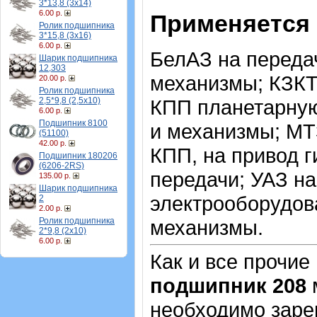
3*13,8 (3х14)
6.00 р.
Применяется 
Ролик подшипника
3*15,8 (3х16)
6.00 р.
БелАЗ на переда
Шарик подшипника
12,303
механизмы; КЗКТ 
20.00 р.
Ролик подшипника
2,5*9,8 (2,5х10)
КПП планетарную
6.00 р.
Подшипник 8100
и механизмы; МТ
(51100)
42.00 р.
КПП, на привод г
Подшипник 180206
(6206-2RS)
передачи; УАЗ н
135.00 р.
Шарик подшипника
электрооборудов
2
2.00 р.
Ролик подшипника
механизмы.
2*9,8 (2х10)
6.00 р.
Как и все прочие
подшипник 208
м
необходимо зарег