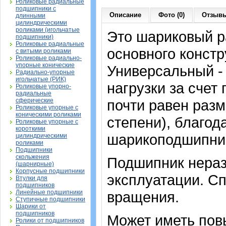
Роликовые радиальные
подшипники с
Описание
Фото (0)
Отзывы
длинными
цилиндрическими
роликами (игольчатые
Это шариковый 
подшипники)
Роликовые радиальные
основного констр
с витыми роликами
Роликовые радиально-
упорные конические
Универсальный -
Радиально-упорные
игольчатые (РИК)
нагрузки за счет
Роликовые упорно-
радиальные
сферические
почти равен раз
Роликовые упорные с
коническими роликами
степени), благод
Роликовые упорные с
короткими
шарикоподшипник
цилиндрическими
роликами
Подшипники
скольжения
Подшипник нераз
(шарнирные)
Корпусные подшипники
эксплуатации. Сп
Втулки для
подшипников
Линейные подшипники
вращения.
Ступичные подшипники
Шарики от
подшипников
Может иметь пов
Ролики от подшипников