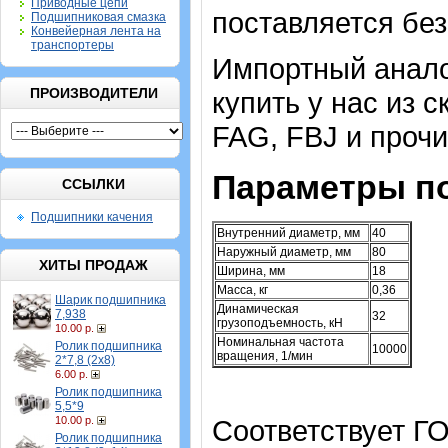
Приводные цепи
поставляется без
Подшипниковая смазка
Конвейерная лента на
транспортеры
Импортный аналог
ПРОИЗВОДИТЕЛИ
купить у нас из 
FAG, FBJ и проч
Параметры п
ССЫЛКИ
Подшипники качения
Внутренний диаметр, мм
40
Наружный диаметр, мм
80
ХИТЫ ПРОДАЖ
Ширина, мм
18
Масса, кг
0,36
Шарик подшипника
Динамическая
7,938
32
грузоподъемность, кН
10.00 р.
Номинальная частота
Ролик подшипника
10000
вращения, 1/мин
2*7,8 (2х8)
6.00 р.
Ролик подшипника
5,5*9
10.00 р.
Соответствует ГО
Ролик подшипника