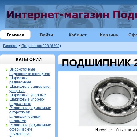
Главная
Войти
Кабинет
Корзина
Оф
Главная
>
Подшипник 208 (6208)
КАТЕГОРИИ
ПОДШИПНИК 20
Высокоточные
подшипники шпинделя
Шариковые
радиальные
Шариковые радиально-
упорные
Шариковые упорные
Шариковые упорно-
радиальные
Роликовые радиальные
с короткими
цилиндрическими
роликами
Роликовые радиальные
сферические
Нажмите, чтобы увеличит
двухрядные