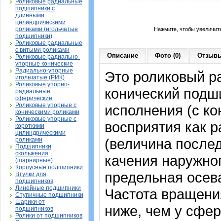
Роликовые радиальные
подшипники с
длинными
цилиндрическими
роликами (игольчатые
Нажмите, чтобы увеличит
подшипники)
Роликовые радиальные
с витыми роликами
Описание
Фото (0)
Отзывы
Роликовые радиально-
упорные конические
Радиально-упорные
Это роликовый р
игольчатые (РИК)
Роликовые упорно-
конический подш
радиальные
сферические
Роликовые упорные с
исполнения (с к
коническими роликами
Роликовые упорные с
восприятия как р
короткими
цилиндрическими
(величина послед
роликами
Подшипники
скольжения
качения наружног
(шарнирные)
Корпусные подшипники
предельная осева
Втулки для
подшипников
Линейные подшипники
Частота вращения
Ступичные подшипники
Шарики от
ниже, чем у сфе
подшипников
Ролики от подшипников