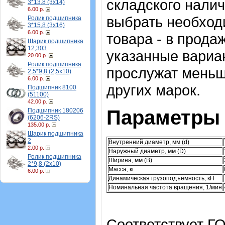
складского налич
3*13,8 (3х14)
6.00 р.
выбрать необход
Ролик подшипника
3*15,8 (3х16)
6.00 р.
товара - в прода
Шарик подшипника
12,303
указанные вариа
20.00 р.
Ролик подшипника
прослужат меньш
2,5*9,8 (2,5х10)
6.00 р.
других марок.
Подшипник 8100
(51100)
42.00 р.
Параметры 
Подшипник 180206
(6206-2RS)
135.00 р.
Шарик подшипника
2
Внутренний диаметр, мм (d)
2.00 р.
Наружный диаметр, мм (D)
Ролик подшипника
Ширина, мм (B)
2*9,8 (2х10)
Масса, кг
6.00 р.
Динамическая грузоподъемность, кН
Номинальная частота вращения, 1/мин
Соответствует ГО