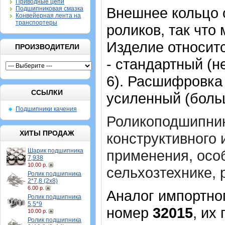
Приводные цепи
Внешнее кольцо 
Подшипниковая смазка
Конвейерная лента на
транспортеры
роликов, так что
Изделие относитс
ПРОИЗВОДИТЕЛИ
- стандартный (н
6). Расшифровка
ССЫЛКИ
усиленный (боль
Подшипники качения
Роликоподшипник
ХИТЫ ПРОДАЖ
конструктивного
Шарик подшипника
применения, осо
7,938
10.00 р.
сельхозтехнике, 
Ролик подшипника
2*7,8 (2х8)
6.00 р.
Аналог импортног
Ролик подшипника
5,5*9
номер
32015
, их
10.00 р.
Ролик подшипника