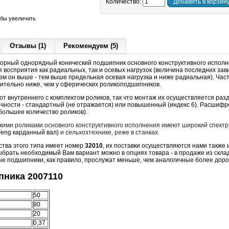
Количество:
Добавить в корзин
обы увеличить
Отзывы (1)
Рекомендуем (5)
орный однорядный конический подшипник основного конструктивного исполн
 восприятия как радиальных, так и осевых нагрузок (величина последних зави
чем он выше - тем выше предельная осевая нагрузка и ниже радиальная). Час
чительно ниже, чем у сферических роликоподшипников.
т внутреннего с комплектом роликов, так что монтаж их осуществляется раз
очности - стандартный (не отражается) или повышенный (индекс 6). Расшиф
большее количество роликов).
кими роликами основного конструктивного исполнения имеют широкий спектр
eng карданный вал)
и сельхозтехнике, реже в станках.
ства этого типа имеет номер
32010
, их поставки осуществляются нами также и
выбрать необходимый Вам вариант можно в опциях товара - в продаже из склад
е подшипники, как правило, прослужат меньше, чем аналогичные более дорог
ника 2007110
50
80
20
0,37