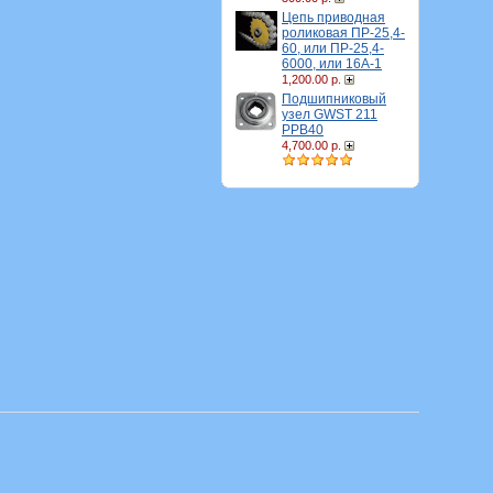
Цепь приводная
роликовая ПР-25,4-
60, или ПР-25,4-
6000, или 16A-1
1,200.00 р.
Подшипниковый
узел GWST 211
PPB40
4,700.00 р.