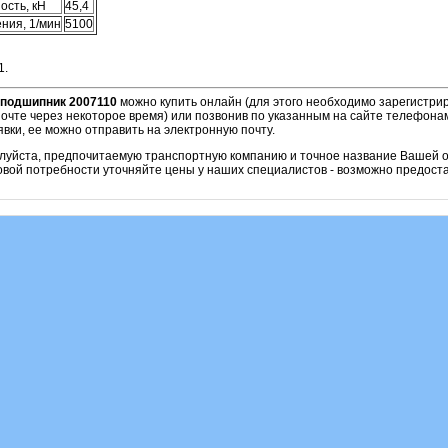
ость, кН
45,4
ния, 1/мин
5100
1.
подшипник 2007110
можно купить онлайн (для этого необходимо зарегистрир
очте через некоторое время) или позвонив по указанным на сайте телефонам
вки, ее можно отправить на электронную почту.
алуйста, предпочитаемую транспортную компанию и точное название Вашей о
овой потребности уточняйте цены у наших специалистов - возможно предоста