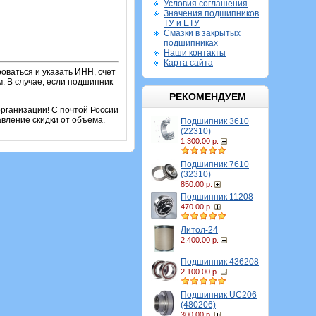
Условия соглашения
Значения подшипников
ТУ и ЕТУ
Смазки в закрытых
подшипниках
Наши контакты
Карта сайта
оваться и указать ИНН, счет
. В случае, если подшипник
РЕКОМЕНДУЕМ
рганизации! С почтой России
вление скидки от объема.
Подшипник 3610
(22310)
1,300.00 р.
Подшипник 7610
(32310)
850.00 р.
Подшипник 11208
470.00 р.
Литол-24
2,400.00 р.
Подшипник 436208
2,100.00 р.
Подшипник UC206
(480206)
300.00 р.