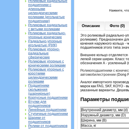
Роликовые радиальные
подшипники с
длинными
Нажмите, чт
цилиндрическими
роликами (игольчатые
подшипники)
Роликовые радиальные
Описание
Фото (0)
с витыми роликами
Роликовые радиально-
Это роликовый радиально-уп
упорные конические
роликами). Предназначен для
Радиально-упорные
качения наружного кольца - 
игольчатые (РИК)
подшипников этого типа зна
Роликовые упорно-
радиальные
Внешнее кольцо отделяется о
сферические
легкой серии ширин. Класс т
Роликовые упорные с
обозначения А - усиленный (
коническими роликами
Роликовые упорные с
Роликоподшипники с коничес
короткими
автомобилестроении (
Dong F
цилиндрическими
роликами
Аналог импортного производ
Подшипники
марок как FAG, SKF, KOYO - 
скольжения
указанные варианты. Дешевы
(шарнирные)
Корпусные подшипники
Параметры подшип
Втулки для
подшипников
Линейные подшипники
Внутренний диаметр, мм (d)
Ступичные подшипники
Наружный диаметр, мм (D)
Шарики от
Ширина, мм (B)
подшипников
Масса, кг
Ролики от подшипников