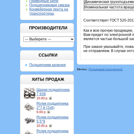
Приводные цепи
Динамическая грузоподъемн
Подшипниковая смазка
Номинальная частота враще
Конвейерная лента на
транспортеры
Соответствует ГОСТ 520-201
ПРОИЗВОДИТЕЛИ
Как и всю прочую продукцию,
Вам придет по электронной п
является частью большой зая
При заказе указывайте, пож
не отправляем. В случае опт
ССЫЛКИ
Подшипники качения
Метки:
Роликовый конический
,
ХИТЫ ПРОДАЖ
Шарик подшипника
7,938
10.00 р.
Ролик подшипника
2*7,8 (2х8)
6.00 р.
Ролик подшипника
5,5*9
10.00 р.
Ролик подшипника