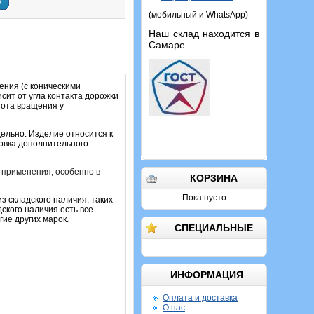
у
(мобильный и WhatsApp)
Наш склад находится в
Самаре.
ения (с коническими
сит от угла контакта дорожки
тота вращения у
дельно. Изделие относится к
ровка дополнительного
 применения, особенно в
КОРЗИНА
Пока пусто
з складского наличия, таких
ского наличия есть все
ие других марок.
СПЕЦИАЛЬНЫЕ
ИНФОРМАЦИЯ
Оплата и доставка
О нас