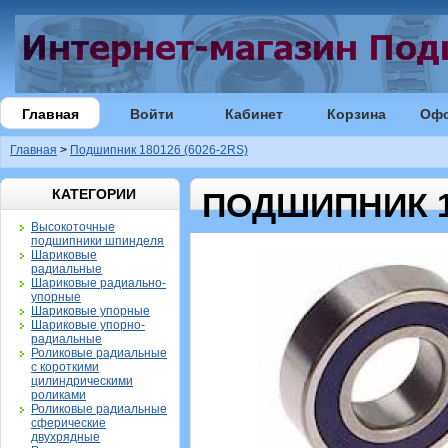
Главная
Войти
Кабинет
Корзина
Оф
Главная
>
Подшипник 180126 (6026-2RS)
КАТЕГОРИИ
ПОДШИПНИК 18
Высокоточные
подшипники шпинделя
Шариковые
радиальные
Шариковые радиально-
упорные
Шариковые упорные
Шариковые упорно-
радиальные
Роликовые радиальные
с короткими
цилиндрическими
роликами
Роликовые радиальные
сферические
двухрядные