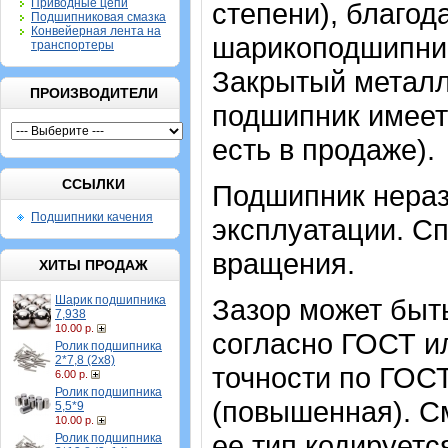
Приводные цепи
степени), благод
Подшипниковая смазка
Конвейерная лента на
шарикоподшипник
транспортеры
Закрытый метал
ПРОИЗВОДИТЕЛИ
подшипник имеет 
есть в продаже).
ССЫЛКИ
Подшипник нераз
Подшипники качения
эксплуатации. Сп
вращения.
ХИТЫ ПРОДАЖ
Шарик подшипника
Зазор может быт
7,938
10.00 р.
согласно ГОСТ и
Ролик подшипника
2*7,8 (2х8)
точности по ГОСТ
6.00 р.
Ролик подшипника
(повышенная). С
5,5*9
10.00 р.
ее тип кодируетс
Ролик подшипника