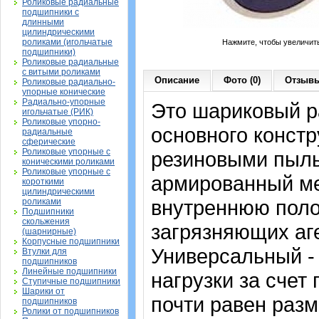
Роликовые радиальные
подшипники с
длинными
цилиндрическими
роликами (игольчатые
Нажмите, чтобы увеличит
подшипники)
Роликовые радиальные
с витыми роликами
Описание
Фото (0)
Отзывы
Роликовые радиально-
упорные конические
Радиально-упорные
Это шариковый 
игольчатые (РИК)
Роликовые упорно-
основного констр
радиальные
сферические
Роликовые упорные с
резиновыми пыль
коническими роликами
Роликовые упорные с
армированный ме
короткими
цилиндрическими
внутреннюю поло
роликами
Подшипники
скольжения
загрязняющих аге
(шарнирные)
Корпусные подшипники
Универсальный -
Втулки для
подшипников
Линейные подшипники
нагрузки за счет
Ступичные подшипники
Шарики от
почти равен раз
подшипников
Ролики от подшипников