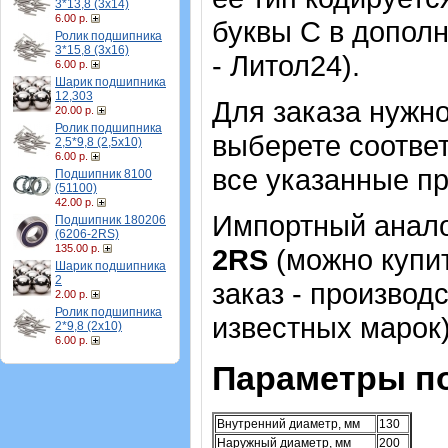
3*13,8 (3х14)
6.00 р.
буквы С в допол
Ролик подшипника
3*15,8 (3х16)
- Литол24).
6.00 р.
Шарик подшипника
12,303
Для заказа нужн
20.00 р.
Ролик подшипника
выберете соотве
2,5*9,8 (2,5х10)
6.00 р.
все указанные п
Подшипник 8100
(51100)
42.00 р.
Импортный аналог
Подшипник 180206
(6206-2RS)
135.00 р.
2RS
(можно купит
Шарик подшипника
2
заказ - производ
2.00 р.
Ролик подшипника
известных марок)
2*9,8 (2х10)
6.00 р.
Параметры п
Внутренний диаметр, мм
130
Наружный диаметр, мм
200