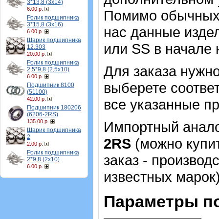
3*13,8 (3х14)
6.00 р.
Помимо обычных,
Ролик подшипника
3*15,8 (3х16)
нас данные изде
6.00 р.
Шарик подшипника
или SS в начале 
12,303
20.00 р.
Ролик подшипника
Для заказа нужн
2,5*9,8 (2,5х10)
6.00 р.
выберете соотве
Подшипник 8100
(51100)
42.00 р.
все указанные п
Подшипник 180206
(6206-2RS)
135.00 р.
Импортный аналог
Шарик подшипника
2
2RS
(можно купит
2.00 р.
Ролик подшипника
заказ - производ
2*9,8 (2х10)
6.00 р.
известных марок)
Параметры п