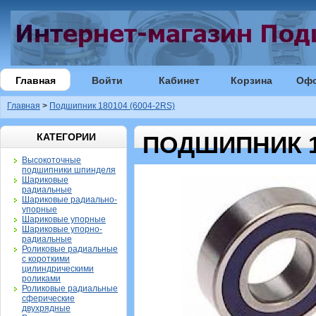
Главная
Войти
Кабинет
Корзина
Оф
Главная
>
Подшипник 180104 (6004-2RS)
КАТЕГОРИИ
ПОДШИПНИК 18
Высокоточные
подшипники шпинделя
Шариковые
радиальные
Шариковые радиально-
упорные
Шариковые упорные
Шариковые упорно-
радиальные
Роликовые радиальные
с короткими
цилиндрическими
роликами
Роликовые радиальные
сферические
двухрядные