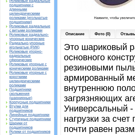
Роликовые радиальные
подшипники с
длинными
цилиндрическими
роликами (игольчатые
Нажмите, чтобы увеличит
подшипники)
Роликовые радиальные
с витыми роликами
Описание
Фото (0)
Отзывы
Роликовые радиально-
упорные конические
Радиально-упорные
Это шариковый 
игольчатые (РИК)
Роликовые упорно-
основного констр
радиальные
сферические
Роликовые упорные с
резиновыми пыль
коническими роликами
Роликовые упорные с
армированный ме
короткими
цилиндрическими
внутреннюю поло
роликами
Подшипники
скольжения
загрязняющих аге
(шарнирные)
Корпусные подшипники
Универсальный -
Втулки для
подшипников
Линейные подшипники
нагрузки за счет
Ступичные подшипники
Шарики от
почти равен раз
подшипников
Ролики от подшипников