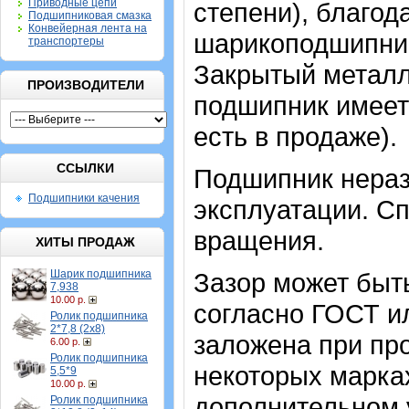
Приводные цепи
степени), благод
Подшипниковая смазка
Конвейерная лента на
шарикоподшипник
транспортеры
Закрытый метал
ПРОИЗВОДИТЕЛИ
подшипник имеет 
есть в продаже).
ССЫЛКИ
Подшипник нераз
Подшипники качения
эксплуатации. Сп
вращения.
ХИТЫ ПРОДАЖ
Шарик подшипника
Зазор может быт
7,938
10.00 р.
согласно ГОСТ и
Ролик подшипника
2*7,8 (2х8)
заложена при про
6.00 р.
Ролик подшипника
некоторых марка
5,5*9
10.00 р.
дополнительном 
Ролик подшипника