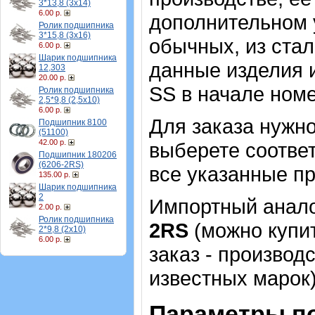
3*13,8 (3х14)
6.00 р.
дополнительном 
Ролик подшипника
3*15,8 (3х16)
обычных, из стал
6.00 р.
Шарик подшипника
данные изделия 
12,303
20.00 р.
SS в начале номе
Ролик подшипника
2,5*9,8 (2,5х10)
6.00 р.
Для заказа нужн
Подшипник 8100
(51100)
42.00 р.
выберете соотве
Подшипник 180206
(6206-2RS)
все указанные п
135.00 р.
Шарик подшипника
2
Импортный аналог
2.00 р.
Ролик подшипника
2RS
(можно купит
2*9,8 (2х10)
6.00 р.
заказ - производ
известных марок)
Параметры п