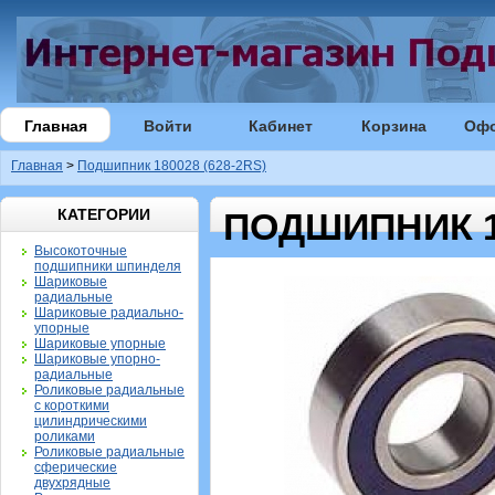
Главная
Войти
Кабинет
Корзина
Оф
Главная
>
Подшипник 180028 (628-2RS)
КАТЕГОРИИ
ПОДШИПНИК 18
Высокоточные
подшипники шпинделя
Шариковые
радиальные
Шариковые радиально-
упорные
Шариковые упорные
Шариковые упорно-
радиальные
Роликовые радиальные
с короткими
цилиндрическими
роликами
Роликовые радиальные
сферические
двухрядные