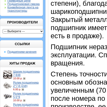
Приводные цепи
степени), благод
Подшипниковая смазка
Конвейерная лента на
шарикоподшипник
транспортеры
Закрытый метал
ПРОИЗВОДИТЕЛИ
подшипник имеет 
есть в продаже).
ССЫЛКИ
Подшипник нераз
Подшипники качения
эксплуатации. Сп
вращения.
ХИТЫ ПРОДАЖ
Шарик подшипника
Степень точности
7,938
10.00 р.
основным обозна
Ролик подшипника
2*7,8 (2х8)
увеличенным (70
6.00 р.
Ролик подшипника
после номера по 
5,5*9
10.00 р.
производстве, ее
Ролик подшипника