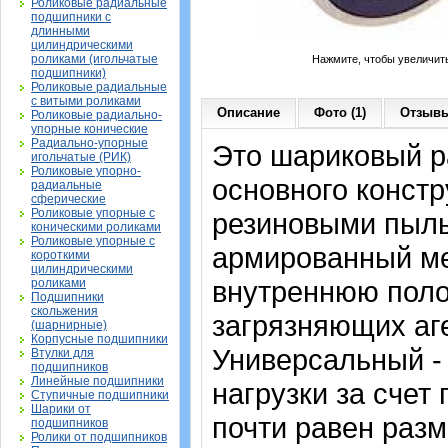
Роликовые радиальные
подшипники с
длинными
цилиндрическими
роликами (игольчатые
Нажмите, чтобы увеличит
подшипники)
Роликовые радиальные
с витыми роликами
Описание
Фото (1)
Отзывы
Роликовые радиально-
упорные конические
Радиально-упорные
Это шариковый 
игольчатые (РИК)
Роликовые упорно-
основного констр
радиальные
сферические
Роликовые упорные с
резиновыми пыль
коническими роликами
Роликовые упорные с
армированный ме
короткими
цилиндрическими
внутреннюю поло
роликами
Подшипники
скольжения
загрязняющих аге
(шарнирные)
Корпусные подшипники
Универсальный -
Втулки для
подшипников
Линейные подшипники
нагрузки за счет
Ступичные подшипники
Шарики от
почти равен раз
подшипников
Ролики от подшипников