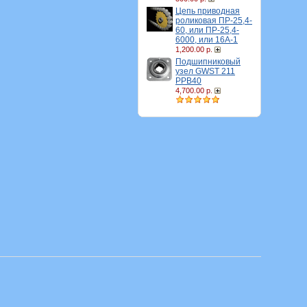
Цепь приводная
роликовая ПР-25,4-
60, или ПР-25,4-
6000, или 16A-1
1,200.00 р.
Подшипниковый
узел GWST 211
PPB40
4,700.00 р.