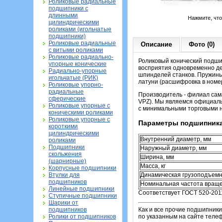
Роликовые радиальные
подшипники с
длинными
Нажмите, чт
цилиндрическими
роликами (игольчатые
подшипники)
Роликовые радиальные
Описание
Фото (0)
с витыми роликами
Роликовые радиально-
Роликовый конический подшип
упорные конические
восприятия одновременно де
Радиально-упорные
шпинделей станков. Пружины
игольчатые (РИК)
латуни (расшифровка в номер
Роликовые упорно-
радиальные
Производитель - филиал сама
сферические
VPZ). Мы являемся официаль
Роликовые упорные с
с минимальными торговыми 
коническими роликами
Роликовые упорные с
Параметры подшипника
короткими
цилиндрическими
Внутренний диаметр, мм
роликами
Подшипники
Наружный диаметр, мм
скольжения
Ширина, мм
(шарнирные)
Масса, кг
Корпусные подшипники
Втулки для
Динамическая грузоподъемн
подшипников
Номинальная частота враще
Линейные подшипники
Соответствует ГОСТ 520-201
Ступичные подшипники
Шарики от
подшипников
Как и все прочие подшипники
Ролики от подшипников
по указанным на сайте теле