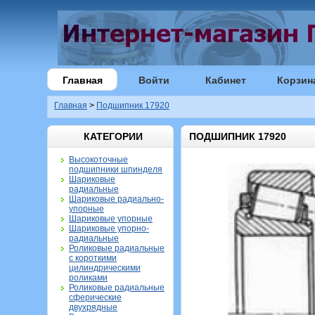
Главная
Войти
Кабинет
Корзин
Главная
>
Подшипник 17920
КАТЕГОРИИ
ПОДШИПНИК 17920
Высокоточные
подшипники шпинделя
Шариковые
радиальные
Шариковые радиально-
упорные
Шариковые упорные
Шариковые упорно-
радиальные
Роликовые радиальные
с короткими
цилиндрическими
роликами
Роликовые радиальные
сферические
двухрядные