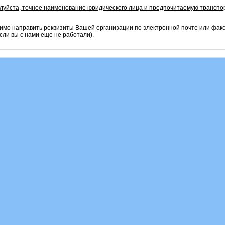
алуйста, точное наименование юридического лица и предпочитаемую транспо
имо направить реквизиты Вашей организации по электронной почте или фак
сли вы с нами еще не работали).