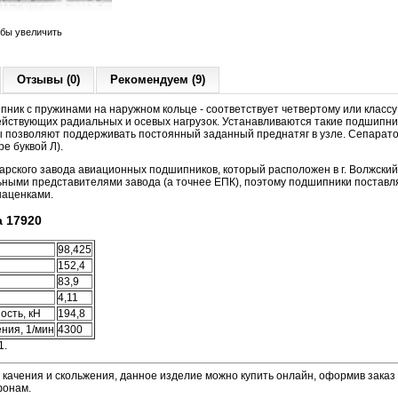
обы увеличить
Отзывы (0)
Рекомендуем (9)
ник с пружинами на наружном кольце - соответствует четвертому или классу
йствующих радиальных и осевых нагрузок. Устанавливаются такие подшипни
 позволяют поддерживать постоянный заданный преднатяг в узле. Сепарато
е буквой Л).
рского завода авиационных подшипников, который расположен в г. Волжский
ными представителями завода (а точнее ЕПК), поэтому подшипники поставля
наценками.
 17920
98,425
152,4
83,9
4,11
ость, кН
194,8
ния, 1/мин
4300
1.
 качения и скольжения, данное изделие можно купить онлайн, оформив заказ 
фонам.