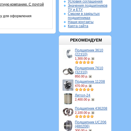
Условия соглашения
ртную компанию. С почтой
Значения подшипников
ТУ и ЕТУ
Смазки в закрытых
су для оформления
подшипниках
Наши контакты
Карта сайта
РЕКОМЕНДУЕМ
Подшипник 3610
(22310)
1,300.00 р.
Подшипник 7610
(32310)
850.00 р.
Подшипник 11208
470.00 р.
Литол-24
2,400.00 р.
Подшипник 436208
2,100.00 р.
Подшипник UC206
(480206)
300.00 р.