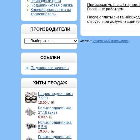
Приводные цепи
При заказе указывайте, пож
Подшипниковая смазка
России не работаем!
Конвейерная лента на
транспортеры
После оплаты счета необход
отгрузочной документации (е
ПРОИЗВОДИТЕЛИ
Метки:
Станочный подшипник
,
ССЫЛКИ
Подшипники качения
ХИТЫ ПРОДАЖ
Шарик подшипника
7,938
10.00 р.
Ролик подшипника
2*7,8 (2х8)
6.00 р.
Ролик подшипника
5,5*9
10.00 р.
Ролик подшипника