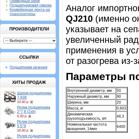
Приводные цепи
Аналог импортно
Подшипниковая смазка
Конвейерная лента на
транспортеры
QJ210
(именно он
указывает на сеп
ПРОИЗВОДИТЕЛИ
увеличенный рад
применения в усл
ССЫЛКИ
от разогрева из-
Подшипники качения
Параметры п
ХИТЫ ПРОДАЖ
Внутренний диаметр, мм
50
Шарик подшипника
Наружный диаметр, мм
90
7,938
10.00 р.
Ширина, мм
20
Ролик подшипника
Масса, кг
0,603
2*7,8 (2х8)
Динамическая
6.00 р.
46,3
грузоподъемность, кН
Ролик подшипника
Номинальная частота
5,5*9
6400
вращения, 1/мин
10.00 р.
Ролик подшипника