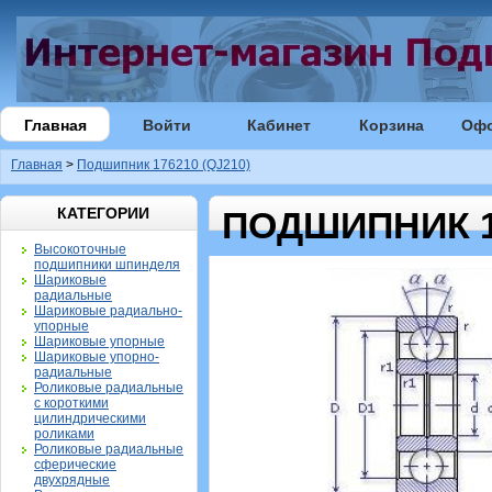
Главная
Войти
Кабинет
Корзина
Оф
Главная
>
Подшипник 176210 (QJ210)
КАТЕГОРИИ
ПОДШИПНИК 17
Высокоточные
подшипники шпинделя
Шариковые
радиальные
Шариковые радиально-
упорные
Шариковые упорные
Шариковые упорно-
радиальные
Роликовые радиальные
с короткими
цилиндрическими
роликами
Роликовые радиальные
сферические
двухрядные