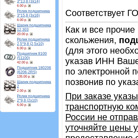
3*13,8 (3х14)
6.00 р.
Соответствует ГО
Ролик подшипника
3*15,8 (3х16)
6.00 р.
Шарик подшипника
Как и все прочие
12,303
20.00 р.
скольжения,
под
Ролик подшипника
2,5*9,8 (2,5х10)
(для этого необх
6.00 р.
Подшипник 8100
(51100)
указав ИНН Ваше
42.00 р.
Подшипник 180206
по электронной п
(6206-2RS)
135.00 р.
позвонив по ука
Шарик подшипника
2
2.00 р.
При заказе указ
Ролик подшипника
2*9,8 (2х10)
транспортную ком
6.00 р.
России не отправ
уточняйте цены 
предоставление с