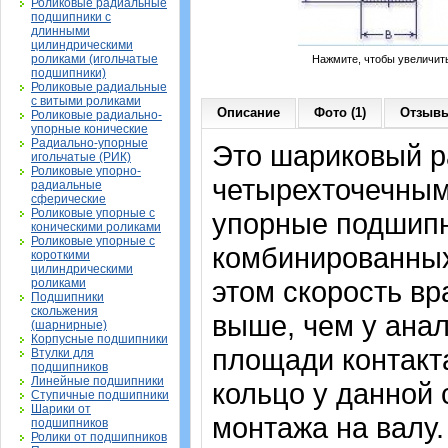
Роликовые радиальные
подшипники с
длинными
цилиндрическими
роликами (игольчатые
Нажмите, чтобы увеличит
подшипники)
Роликовые радиальные
с витыми роликами
Описание
Фото (1)
Отзывы
Роликовые радиально-
упорные конические
Радиально-упорные
Это шариковый р
игольчатые (РИК)
Роликовые упорно-
четырехточечным 
радиальные
сферические
Роликовые упорные с
упорные подшипн
коническими роликами
Роликовые упорные с
комбинированных
короткими
цилиндрическими
этом скорость вр
роликами
Подшипники
скольжения
выше, чем у анал
(шарнирные)
Корпусные подшипники
площади контакта
Втулки для
подшипников
Линейные подшипники
кольцо у данной
Ступичные подшипники
Шарики от
монтажа на валу.
подшипников
Ролики от подшипников