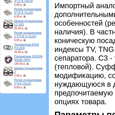
3*13,8 (3х14)
Импортный аналог
6.00 р.
Ролик подшипника
дополнительными
3*15,8 (3х16)
6.00 р.
особенностей (ре
Шарик подшипника
12,303
20.00 р.
наличия). В част
Ролик подшипника
2,5*9,8 (2,5х10)
коническую посад
6.00 р.
Подшипник 8100
индексы TV, TNG
(51100)
42.00 р.
сепаратора. C3 
Подшипник 180206
(6206-2RS)
135.00 р.
(тепловой). Суф
Шарик подшипника
2
модификацию, со
2.00 р.
Ролик подшипника
нуждающуюся в д
2*9,8 (2х10)
6.00 р.
предпочитаемую 
опциях товара.
Параметры по