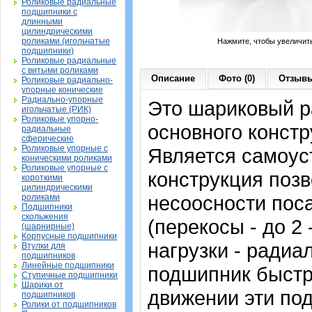
Роликовые радиальные
подшипники с
длинными
цилиндрическими
роликами (игольчатые
Нажмите, чтобы увеличит
подшипники)
Роликовые радиальные
с витыми роликами
Описание
Фото (0)
Отзывы
Роликовые радиально-
упорные конические
Радиально-упорные
Это шариковый 
игольчатые (РИК)
Роликовые упорно-
основного констр
радиальные
сферические
Роликовые упорные с
Является самоу
коническими роликами
Роликовые упорные с
конструкция позв
короткими
цилиндрическими
несоосности пос
роликами
Подшипники
скольжения
(перекосы - до 2
(шарнирные)
Корпусные подшипники
нагрузки - радиа
Втулки для
подшипников
Линейные подшипники
подшипник быстр
Ступичные подшипники
Шарики от
движении эти по
подшипников
Ролики от подшипников