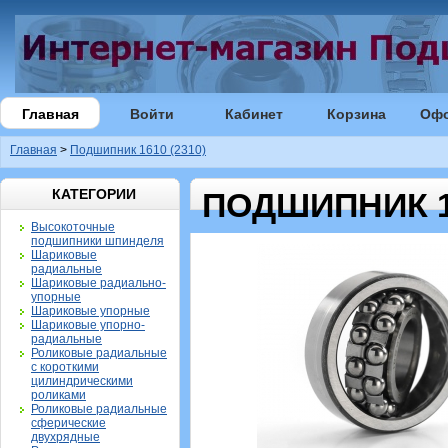
Главная
Войти
Кабинет
Корзина
Оф
Главная
>
Подшипник 1610 (2310)
КАТЕГОРИИ
ПОДШИПНИК 16
Высокоточные
подшипники шпинделя
Шариковые
радиальные
Шариковые радиально-
упорные
Шариковые упорные
Шариковые упорно-
радиальные
Роликовые радиальные
с короткими
цилиндрическими
роликами
Роликовые радиальные
сферические
двухрядные