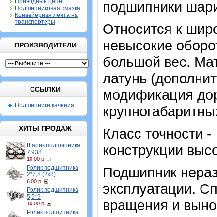
Приводные цепи
подшипники шар
Подшипниковая смазка
Конвейерная лента на
транспортеры
Относится к шир
невысокие оборот
ПРОИЗВОДИТЕЛИ
большой вес. Мат
латунь (дополнит
ССЫЛКИ
модификация дор
Подшипники качения
крупногабаритны
ХИТЫ ПРОДАЖ
Класс точности -
Шарик подшипника
конструкции высо
7,938
10.00 р.
Ролик подшипника
Подшипник нераз
2*7,8 (2х8)
6.00 р.
эксплуатации. Сп
Ролик подшипника
5,5*9
вращения и выно
10.00 р.
Ролик подшипника