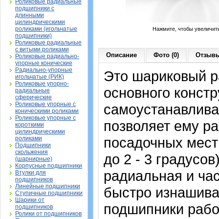
Роликовые радиальные
подшипники с
длинными
цилиндрическими
роликами (игольчатые
Нажмите, чтобы увеличит
подшипники)
Роликовые радиальные
с витыми роликами
Описание
Фото (0)
Отзывы
Роликовые радиально-
упорные конические
Радиально-упорные
Это шариковый 
игольчатые (РИК)
Роликовые упорно-
основного констр
радиальные
сферические
Роликовые упорные с
самоустанавлив
коническими роликами
Роликовые упорные с
позволяет ему ра
короткими
цилиндрическими
посадочных мест 
роликами
Подшипники
скольжения
до 2 - 3 градусо
(шарнирные)
Корпусные подшипники
радиальная и ча
Втулки для
подшипников
Линейные подшипники
быстро изнашива
Ступичные подшипники
Шарики от
подшипники рабо
подшипников
Ролики от подшипников