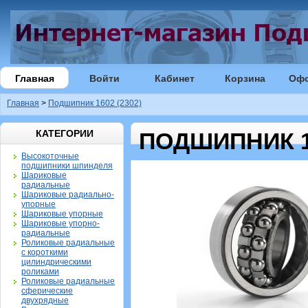
Главная
Войти
Кабинет
Корзина
Оф
Главная
>
Подшипник 1602 (2302)
КАТЕГОРИИ
ПОДШИПНИК 16
Высокоточные
подшипники шпинделя
Шариковые
радиальные
Шариковые радиально-
упорные
Шариковые упорные
Шариковые упорно-
радиальные
Роликовые радиальные
с короткими
цилиндрическими
роликами
Роликовые радиальные
сферические
двухрядные