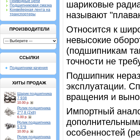
Приводные цепи
шариковые радиа
Подшипниковая смазка
Конвейерная лента на
называют "плава
транспортеры
Относится к шир
ПРОИЗВОДИТЕЛИ
невысокие оборот
(подшипникам та
ССЫЛКИ
точности не треб
Подшипники качения
Подшипник нераз
ХИТЫ ПРОДАЖ
эксплуатации. Сп
Шарик подшипника
вращения и выно
7,938
10.00 р.
Ролик подшипника
Импортный аналог
2*7,8 (2х8)
6.00 р.
дополнительными
Ролик подшипника
5,5*9
особенностей (ре
10.00 р.
Ролик подшипника