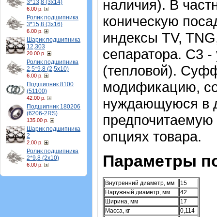
наличия). В част
3*13,8 (3х14)
6.00 р.
коническую посад
Ролик подшипника
3*15,8 (3х16)
6.00 р.
индексы TV, TNG
Шарик подшипника
12,303
сепаратора. C3 
20.00 р.
Ролик подшипника
(тепловой). Суф
2,5*9,8 (2,5х10)
6.00 р.
модификацию, со
Подшипник 8100
(51100)
42.00 р.
нуждающуюся в д
Подшипник 180206
(6206-2RS)
предпочитаемую 
135.00 р.
Шарик подшипника
опциях товара.
2
2.00 р.
Ролик подшипника
Параметры по
2*9,8 (2х10)
6.00 р.
Внутренний диаметр, мм
15
Наружный диаметр, мм
42
Ширина, мм
17
Масса, кг
0,114