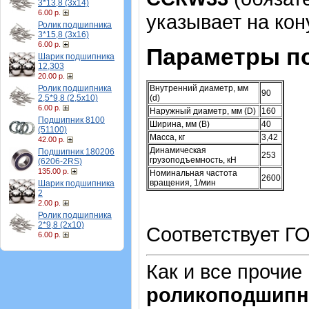
3*13,8 (3х14)
6.00 р.
указывает на кон
Ролик подшипника
3*15,8 (3х16)
6.00 р.
Параметры п
Шарик подшипника
12,303
20.00 р.
Ролик подшипника
Внутренний диаметр, мм
90
2,5*9,8 (2,5х10)
(d)
6.00 р.
Наружный диаметр, мм (D)
160
Подшипник 8100
Ширина, мм (B)
40
(51100)
Масса, кг
3,42
42.00 р.
Динамическая
Подшипник 180206
253
грузоподъемность, кН
(6206-2RS)
135.00 р.
Номинальная частота
2600
вращения, 1/мин
Шарик подшипника
2
2.00 р.
Ролик подшипника
2*9,8 (2х10)
Соответствует ГО
6.00 р.
Как и все прочие
роликоподшипн