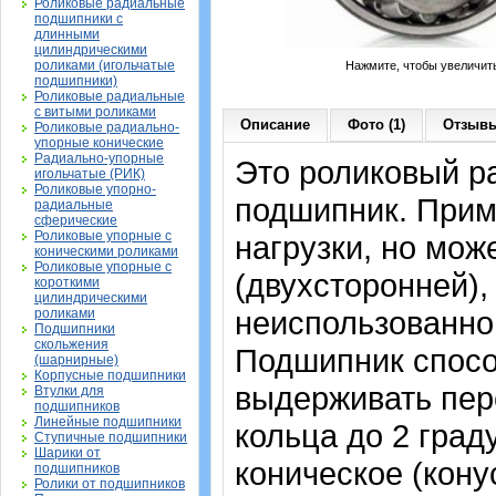
Роликовые радиальные
подшипники с
длинными
цилиндрическими
роликами (игольчатые
Нажмите, чтобы увеличит
подшипники)
Роликовые радиальные
с витыми роликами
Описание
Фото (1)
Отзывы
Роликовые радиально-
упорные конические
Радиально-упорные
Это роликовый р
игольчатые (РИК)
Роликовые упорно-
подшипник. Прим
радиальные
сферические
Роликовые упорные с
нагрузки, но мож
коническими роликами
Роликовые упорные с
(двухсторонней),
короткими
цилиндрическими
неиспользованно
роликами
Подшипники
скольжения
Подшипник спосо
(шарнирные)
Корпусные подшипники
выдерживать пер
Втулки для
подшипников
Линейные подшипники
кольца до 2 град
Ступичные подшипники
Шарики от
коническое (конус
подшипников
Ролики от подшипников