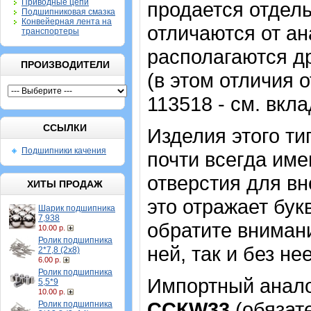
Приводные цепи
продается отдель
Подшипниковая смазка
Конвейерная лента на
отличаются от ан
транспортеры
располагаются др
ПРОИЗВОДИТЕЛИ
(в этом отличия 
113518 - см. вкл
ССЫЛКИ
Изделия этого т
Подшипники качения
почти всегда име
отверстия для в
ХИТЫ ПРОДАЖ
это отражает бук
Шарик подшипника
7,938
обратите внимани
10.00 р.
Ролик подшипника
ней, так и без н
2*7,8 (2х8)
6.00 р.
Ролик подшипника
Импортный аналог
5,5*9
10.00 р.
CCКW33
(обязате
Ролик подшипника