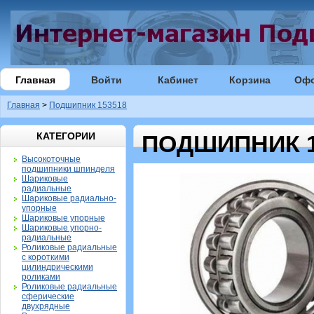
Главная
Войти
Кабинет
Корзина
Оф
Главная
>
Подшипник 153518
КАТЕГОРИИ
ПОДШИПНИК 1
Высокоточные
подшипники шпинделя
Шариковые
радиальные
Шариковые радиально-
упорные
Шариковые упорные
Шариковые упорно-
радиальные
Роликовые радиальные
с короткими
цилиндрическими
роликами
Роликовые радиальные
сферические
двухрядные