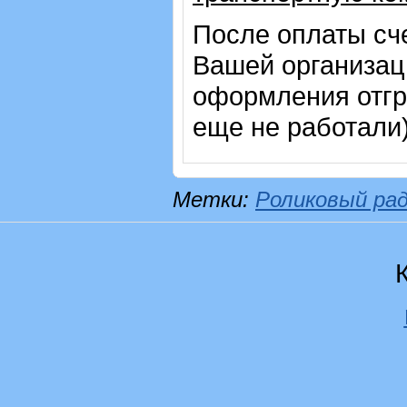
После оплаты сч
Вашей организац
оформления отгр
еще не работали
Метки:
Роликовый ра