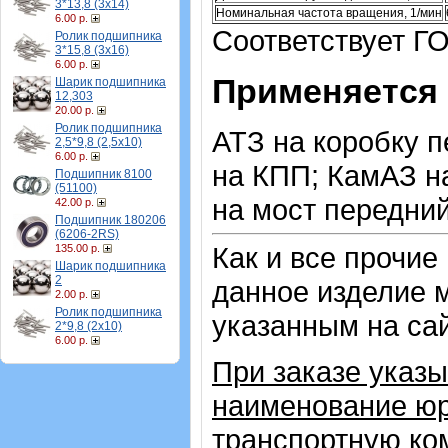
3*13,8 (3х14)
Номинальная частота вращения, 1/мин
6.00 р.
Соответствует Г
Ролик подшипника
3*15,8 (3х16)
6.00 р.
Применяется 
Шарик подшипника
12,303
20.00 р.
Ролик подшипника
АТЗ на коробку 
2,5*9,8 (2,5х10)
6.00 р.
на КПП; КамАЗ н
Подшипник 8100
(51100)
на мост передний
42.00 р.
Подшипник 180206
(6206-2RS)
Как и все прочие
135.00 р.
Шарик подшипника
2
данное изделие 
2.00 р.
Ролик подшипника
указанным на са
2*9,8 (2х10)
6.00 р.
При заказе указы
наименование юр
транспортную ко