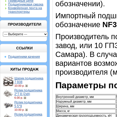
Приводные цепи
обозначении).
Подшипниковая смазка
Конвейерная лента на
транспортеры
Импортный подшип
обозначение
NF3
ПРОИЗВОДИТЕЛИ
Производитель п
завод, или 10 ГПЗ
ССЫЛКИ
Самара). В случа
Подшипники качения
вариантов возмо
ХИТЫ ПРОДАЖ
производителя (
Шарик подшипника
7,938
Параметры п
10.00 р.
Ролик подшипника
2*7,8 (2х8)
Внутренний диаметр, мм
6.00 р.
Наружный диаметр, мм
Ролик подшипника
5,5*9
Ширина, мм
10.00 р.
Масса, кг
Ролик подшипника
Динамическая грузоподъемность, кН