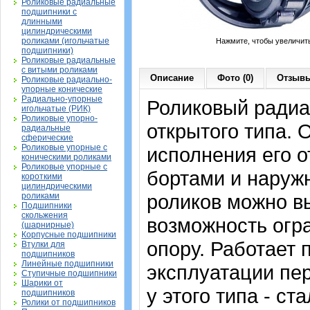
Роликовые радиальные
подшипники с
длинными
цилиндрическими
роликами (игольчатые
Нажмите, чтобы увеличит
подшипники)
Роликовые радиальные
с витыми роликами
Описание
Фото (0)
Отзывы
Роликовые радиально-
упорные конические
Радиально-упорные
Роликовый ради
игольчатые (РИК)
Роликовые упорно-
открытого типа. 
радиальные
сферические
Роликовые упорные с
исполнения его о
коническими роликами
Роликовые упорные с
бортами и наруж
короткими
цилиндрическими
роликов можно вы
роликами
Подшипники
скольжения
возможность огр
(шарнирные)
Корпусные подшипники
опору. Работает 
Втулки для
подшипников
Линейные подшипники
эксплуатации пе
Ступичные подшипники
Шарики от
у этого типа - с
подшипников
Ролики от подшипников