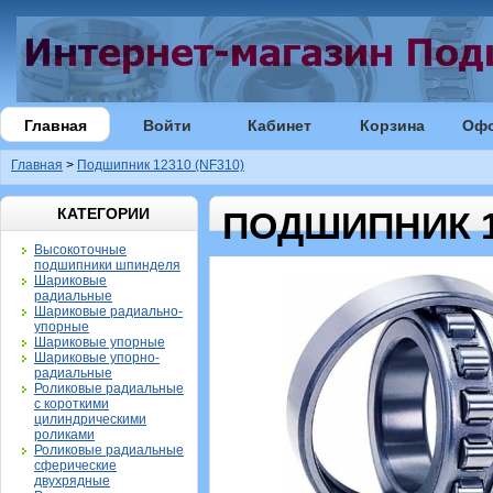
Главная
Войти
Кабинет
Корзина
Оф
Главная
>
Подшипник 12310 (NF310)
КАТЕГОРИИ
ПОДШИПНИК 12
Высокоточные
подшипники шпинделя
Шариковые
радиальные
Шариковые радиально-
упорные
Шариковые упорные
Шариковые упорно-
радиальные
Роликовые радиальные
с короткими
цилиндрическими
роликами
Роликовые радиальные
сферические
двухрядные