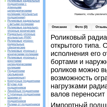
Роликовые радиальные
подшипники с
длинными
цилиндрическими
роликами (игольчатые
Нажмите, чтобы увеличит
подшипники)
Роликовые радиальные
с витыми роликами
Описание
Фото (0)
Отзывы
Роликовые радиально-
упорные конические
Радиально-упорные
Роликовый ради
игольчатые (РИК)
Роликовые упорно-
открытого типа. 
радиальные
сферические
Роликовые упорные с
исполнения его о
коническими роликами
Роликовые упорные с
бортами и наруж
короткими
цилиндрическими
роликов можно вы
роликами
Подшипники
скольжения
возможность огр
(шарнирные)
Корпусные подшипники
нагрузками радиа
Втулки для
подшипников
Линейные подшипники
валов переносит 
Ступичные подшипники
Шарики от
подшипников
Импортный подшип
Ролики от подшипников