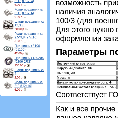
возможность прио
3*13,8 (3х14)
6.00 р.
наличия аналоги
Ролик подшипника
3*15,8 (3х16)
6.00 р.
100/3 (для военн
Шарик подшипника
12,303
Для этого нужно
20.00 р.
Ролик подшипника
оформлении зака
2,5*9,8 (2,5х10)
6.00 р.
Подшипник 8100
Параметры п
(51100)
42.00 р.
Подшипник 180206
(6206-2RS)
Внутренний диаметр, мм
135.00 р.
Наружный диаметр, мм
Шарик подшипника
Ширина, мм
2
2.00 р.
Масса, кг
Ролик подшипника
Динамическая грузоподъемность, кН
2*9,8 (2х10)
Номинальная частота вращения, 1/мин
6.00 р.
Соответствует Г
Как и все прочие
данное изделие м