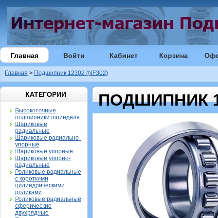
Главная
Войти
Кабинет
Корзина
Оф
Главная
>
Подшипник 12302 (NF302)
КАТЕГОРИИ
ПОДШИПНИК 12
Высокоточные
подшипники шпинделя
Шариковые
радиальные
Шариковые радиально-
упорные
Шариковые упорные
Шариковые упорно-
радиальные
Роликовые радиальные
с короткими
цилиндрическими
роликами
Роликовые радиальные
сферические
двухрядные