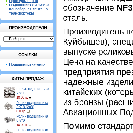
Приводные цепи
обозначение
NF3
Подшипниковая смазка
Конвейерная лента на
транспортеры
сталь.
ПРОИЗВОДИТЕЛИ
Производитель по
Куйбышев), спе
выпуске роликов
ССЫЛКИ
Цена на качеств
Подшипники качения
предприятия пре
ХИТЫ ПРОДАЖ
надежные издели
Шарик подшипника
китайских (кото
7,938
10.00 р.
из бронзы (расш
Ролик подшипника
2*7,8 (2х8)
Авиационных По
6.00 р.
Ролик подшипника
5,5*9
Помимо стандарт
10.00 р.
Ролик подшипника