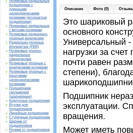
Роликовые радиальные
подшипники с
Описание
Фото (0)
Отзывы
длинными
цилиндрическими
роликами (игольчатые
Это шариковый 
подшипники)
Роликовые радиальные
основного констр
с витыми роликами
Роликовые радиально-
упорные конические
Универсальный -
Радиально-упорные
игольчатые (РИК)
нагрузки за счет
Роликовые упорно-
радиальные
сферические
почти равен раз
Роликовые упорные с
коническими роликами
степени), благод
Роликовые упорные с
короткими
шарикоподшипник
цилиндрическими
роликами
Подшипники
скольжения
Подшипник нераз
(шарнирные)
Корпусные подшипники
эксплуатации. Сп
Втулки для
подшипников
Линейные подшипники
вращения.
Ступичные подшипники
Шарики от
подшипников
Может иметь пов
Ролики от подшипников