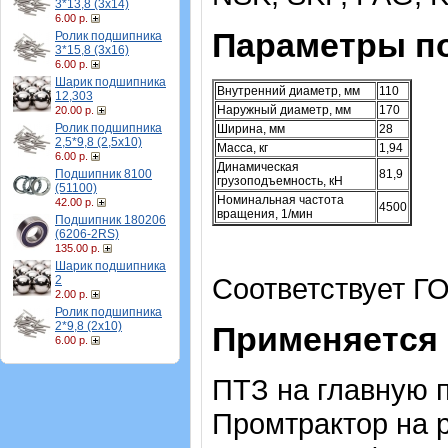
3*13,8 (3х14)
6.00 р.
Параметры п
Ролик подшипника
3*15,8 (3х16)
6.00 р.
Шарик подшипника
Внутренний диаметр, мм
110
12,303
Наружный диаметр, мм
170
20.00 р.
Ролик подшипника
Ширина, мм
28
2,5*9,8 (2,5х10)
Масса, кг
1,94
6.00 р.
Динамическая
Подшипник 8100
81,9
грузоподъемность, кН
(51100)
Номинальная частота
42.00 р.
4500
вращения, 1/мин
Подшипник 180206
(6206-2RS)
135.00 р.
Шарик подшипника
Соответствует ГО
2
2.00 р.
Ролик подшипника
2*9,8 (2х10)
Применяется
6.00 р.
ПТЗ на главную 
Промтрактор на р