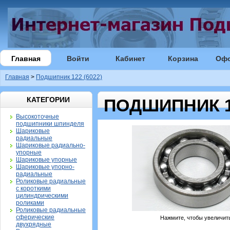
Главная
Войти
Кабинет
Корзина
Оф
Главная
>
Подшипник 122 (6022)
КАТЕГОРИИ
ПОДШИПНИК 12
Высокоточные
подшипники шпинделя
Шариковые
радиальные
Шариковые радиально-
упорные
Шариковые упорные
Шариковые упорно-
радиальные
Роликовые радиальные
с короткими
цилиндрическими
роликами
Роликовые радиальные
сферические
Нажмите, чтобы увеличит
двухрядные