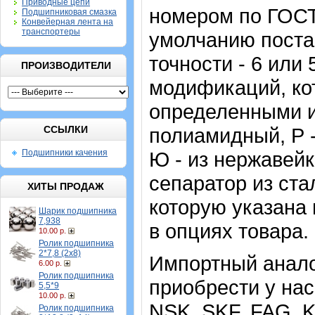
Приводные цепи
номером по ГОСТ
Подшипниковая смазка
Конвейерная лента на
транспортеры
умолчанию поста
точности - 6 или
ПРОИЗВОДИТЕЛИ
модификаций, ко
определенными ин
ССЫЛКИ
полиамидный, Р 
Подшипники качения
Ю - из нержавейк
сепаратор из ст
ХИТЫ ПРОДАЖ
которую указана 
Шарик подшипника
7,938
в опциях товара.
10.00 р.
Ролик подшипника
2*7,8 (2х8)
Импортный аналог
6.00 р.
Ролик подшипника
приобрести у нас
5,5*9
10.00 р.
NSK, SKF, FAG, 
Ролик подшипника