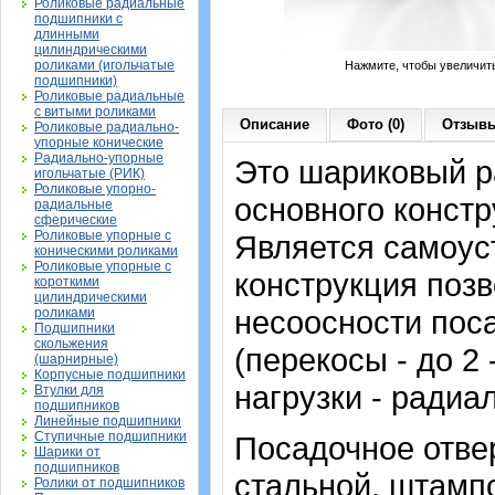
Роликовые радиальные
подшипники с
длинными
цилиндрическими
роликами (игольчатые
Нажмите, чтобы увеличит
подшипники)
Роликовые радиальные
с витыми роликами
Описание
Фото (0)
Отзывы
Роликовые радиально-
упорные конические
Радиально-упорные
Это шариковый 
игольчатые (РИК)
Роликовые упорно-
основного констр
радиальные
сферические
Роликовые упорные с
Является самоу
коническими роликами
Роликовые упорные с
конструкция позв
короткими
цилиндрическими
несоосности пос
роликами
Подшипники
скольжения
(перекосы - до 2
(шарнирные)
Корпусные подшипники
нагрузки - радиа
Втулки для
подшипников
Линейные подшипники
Ступичные подшипники
Посадочное отвер
Шарики от
подшипников
стальной, штампо
Ролики от подшипников