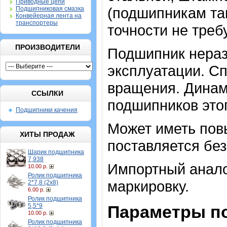
Приводные цепи
(подшипникам та
Подшипниковая смазка
Конвейерная лента на
транспортеры
точности не треб
ПРОИЗВОДИТЕЛИ
Подшипник нераз
эксплуатации. Сп
вращения. Динам
ССЫЛКИ
подшипников этог
Подшипники качения
Может иметь пов
ХИТЫ ПРОДАЖ
поставляется без 
Шарик подшипника
7,938
Импортный аналог
10.00 р.
Ролик подшипника
маркировку.
2*7,8 (2х8)
6.00 р.
Ролик подшипника
5,5*9
Параметры п
10.00 р.
Ролик подшипника