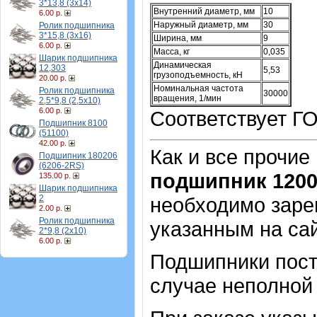
3*13,8 (3х14)
Внутренний диаметр, мм
10
6.00 р.
Наружный диаметр, мм
30
Ролик подшипника
3*15,8 (3х16)
Ширина, мм
9
6.00 р.
Масса, кг
0,035
Шарик подшипника
Динамическая
12,303
5,53
грузоподъемность, кН
20.00 р.
Номинальная частота
Ролик подшипника
30000
вращения, 1/мин
2,5*9,8 (2,5х10)
6.00 р.
Соответствует Г
Подшипник 8100
(51100)
42.00 р.
Как и все прочие
Подшипник 180206
(6206-2RS)
подшипник 120
135.00 р.
Шарик подшипника
2
необходимо зарег
2.00 р.
Ролик подшипника
указанным на са
2*9,8 (2х10)
6.00 р.
Подшипники пост
случае неполной