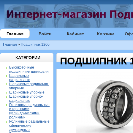
Главная
Войти
Кабинет
Корзина
Оф
Главная
>
Подшипник 1200
КАТЕГОРИИ
ПОДШИПНИК 1
Высокоточные
подшипники шпинделя
Шариковые
радиальные
Шариковые радиально-
упорные
Шариковые упорные
Шариковые упорно-
радиальные
Роликовые радиальные
с короткими
цилиндрическими
роликами
Роликовые радиальные
сферические
двухрядные