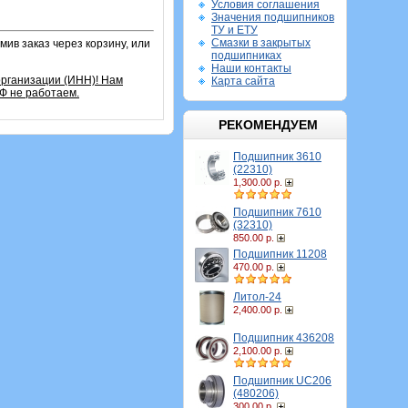
Условия соглашения
Значения подшипников
ТУ и ЕТУ
Смазки в закрытых
ив заказ через корзину, или
подшипниках
Наши контакты
организации (ИНН)! Нам
Карта сайта
Ф не работаем.
РЕКОМЕНДУЕМ
Подшипник 3610
(22310)
1,300.00 р.
Подшипник 7610
(32310)
850.00 р.
Подшипник 11208
470.00 р.
Литол-24
2,400.00 р.
Подшипник 436208
2,100.00 р.
Подшипник UC206
(480206)
300.00 р.