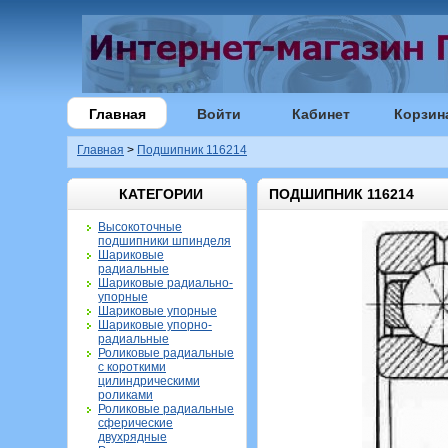
Главная
Войти
Кабинет
Корзин
Главная
>
Подшипник 116214
КАТЕГОРИИ
ПОДШИПНИК 116214
Высокоточные
подшипники шпинделя
Шариковые
радиальные
Шариковые радиально-
упорные
Шариковые упорные
Шариковые упорно-
радиальные
Роликовые радиальные
с короткими
цилиндрическими
роликами
Роликовые радиальные
сферические
двухрядные