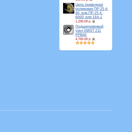
Цепь приводная
роликовая ПР-25,4-
60, или ПР-25,4-
6000, или 16A-1
1,200.00 р.
Подшипниковый
узел GWST 211
PPB40
4,700.00 р.