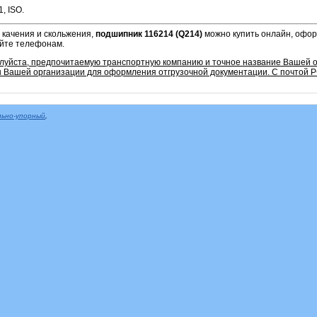
, ISO.
 качения и скольжения,
подшипник 116214 (Q214)
можно купить онлайн, оформ
айте телефонам.
алуйста, предпочитаемую транспортную компанию и точное название Вашей 
 Вашей организации для оформления отгрузочной документации. С почтой Р
льно-упорный
,