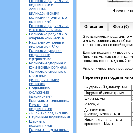
Роликовые радиальные
подшипники с
длинными
Нажмите, чт
цилиндрическими
роликами (игольчатые
подшипники)
Роликовые радиальные
Описание
Фото (0)
с витыми роликами
Роликовые радиально-
Это шариковый радиально-уп
упорные конические
и двухсторонних осевых) наг
Радиально-упорные
транспортировке необходимо
игольчатые (РИК)
Роликовые упорно-
Данный подшипник имеет ста
радиальные
(никак не указывается в мар
сферические
промышленность данный тип
Роликовые упорные с
коническими роликами
Аналог импортного производ
Роликовые упорные с
короткими
Параметры подшипника
цилиндрическими
роликами
Внутренний диаметр, мм
Подшипники
скольжения
Наружный диаметр, мм
(шарнирные)
Ширина, мм
Корпусные подшипники
Масса, кг
Втулки для
подшипников
Динамическая
Линейные подшипники
грузоподъемность, кН
Ступичные подшипники
Номинальная частота
Шарики от
вращения, 1/мин
подшипников
Ролики от подшипников