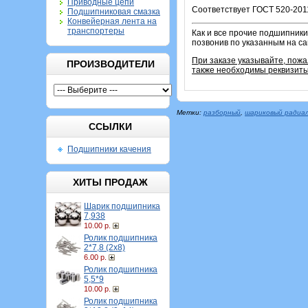
Приводные цепи
Соответствует ГОСТ 520-2011
Подшипниковая смазка
Конвейерная лента на
транспортеры
Как и все прочие подшипники
позвонив по указанным на с
При заказе указывайте, пож
ПРОИЗВОДИТЕЛИ
также необходимы реквизиты
Метки:
разборный
,
шариковый радиа
ССЫЛКИ
Подшипники качения
ХИТЫ ПРОДАЖ
Шарик подшипника
7,938
10.00 р.
Ролик подшипника
2*7,8 (2х8)
6.00 р.
Ролик подшипника
5,5*9
10.00 р.
Ролик подшипника