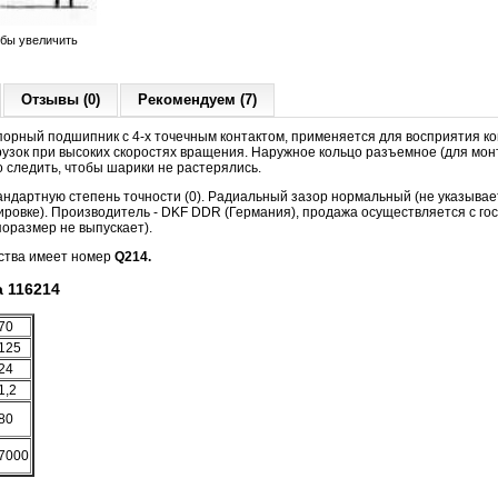
обы увеличить
Отзывы (0)
Рекомендуем (7)
орный подшипник с 4-х точечным контактом, применяется для восприятия к
рузок при высоких скоростях вращения. Наружное кольцо разъемное (для монт
 следить, чтобы шарики не растерялись.
ндартную степень точности (0). Радиальный зазор нормальный (не указывае
кировке). Производитель - DKF DDR (Германия), продажа осуществляется с г
оразмер не выпускает).
ства имеет номер
Q214.
 116214
70
125
24
1,2
80
7000