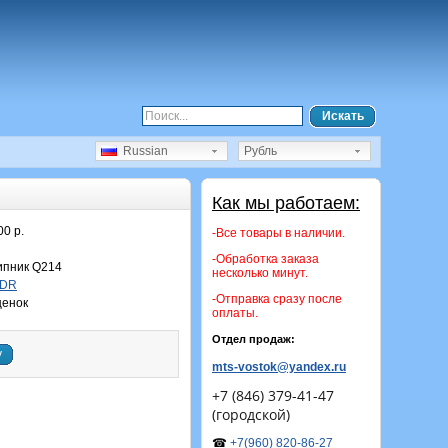
Искать
Russian
Рубль
Как мы работаем:
00 р.
-Все товары в наличии.
-Обработка заказа
пник Q214
несколько минут.
DDR
-Отправка сразу после
ценок
оплаты.
Отдел продаж:
у
mts-vostok@yandex.ru
+7 (846) 379-41-47
(городской)
☎
+7(960) 820-86-27